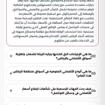
تدفقاً يومياً كبيراً للأغنام والمواشي بمختلف أنواعها، مما يوفر
خيارات متعددة تتناسب مع رغبات المستهلكين وقدراتهم الشرائية.
تتوفر سلالات متنوعة تشمل الضأن النجدي والنعيمي والسواكني،
بالإضافة إلى الماعز والإبل، مع استقرار ملحوظ في الأسعار بما
يتناسب مع كافة الشرائح المجتمعية. نفت التقارير الرسمية صحة
الشائعات المتداولة حول المبالغة في الأسعار، مؤكدة أن ما يُنشر
في منصات التواصل لا يعكس الواقع الفعلي الذي يخضع لرقابة
مستمرة. كما استحدثت الوزارة نقاط بيع مؤقتة ومسالخ مجهزة في
مختلف أحياء الرياض لتقليل الازدحام وتسهيل وصول المستهلكين
إلى الخدمات بالقرب من منازلهم.
ما هي الإجراءات التي اتخذتها وزارة البيئة لضمان جاهزية
02
أسواق الأضاحي بالرياض؟
قامت الوزارة بتكثيف الجولات الرقابية والبيطرية لرفع كفاءة
المسالخ ونقاط البيع، مع ضمان استقرار سلاسل الإمداد وتوفير
ما هي أنواع الأضاحي المتوفرة في أسواق منطقة الرياض
03
نقاط بيع مؤقتة لتسهيل وصول المستهلكين للأضاحي وتخفيف
هذا العام؟
الزحام في المواقع الدائمة.
تشهد الأسواق وفرة وتنوعاً كبيراً في السلالات، حيث يتوفر الضأن
بمختلف أنواعه مثل (النجدي، والنعيمي، والسواكني)، بالإضافة إلى
كيف ردت الجهات الرسمية على شائعات ارتفاع أسعار
04
توفر الماعز والإبل لتلبية كافة رغبات وقدرات المستهلكين الشرائية.
الأضاحي في وسائل التواصل؟
أوضحت التقارير أن الأسعار المتداولة بشكل مبالغ فيه لا تعكس
واقع السوق، وأكدت أن الأسعار تخضع لرقابة مستمرة بالتنسيق