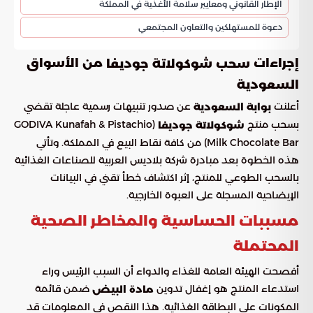
الإطار القانوني ومعايير سلامة الأغذية في المملكة
دعوة للمستهلكين والتعاون المجتمعي
إجراءات
من الأسواق
سحب شوكولاتة جوديفا
السعودية
أعلنت
عن صدور تنبيهات رسمية عاجلة تقضي
بوابة السعودية
بسحب منتج
(GODIVA Kunafah & Pistachio
شوكولاتة جوديفا
Milk Chocolate Bar) من كافة نقاط البيع في المملكة. وتأتي
هذه الخطوة بعد مبادرة شركة بلاديس العربية للصناعات الغذائية
بالسحب الطوعي للمنتج، إثر اكتشاف خطأ تقني في البيانات
الإيضاحية المسجلة على العبوة الخارجية.
مسببات الحساسية والمخاطر الصحية
المحتملة
أفصحت الهيئة العامة للغذاء والدواء أن السبب الرئيس وراء
استدعاء المنتج هو إغفال تدوين
ضمن قائمة
مادة البيض
المكونات على البطاقة الغذائية. هذا النقص في المعلومات قد