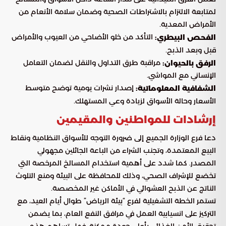
لمتابعة الالتزام بالاشتراطات الصحية وضمان سلامة الأنعام من
الأمراض المعدية.
التأكد من خلو الأضاحي من العيوب والأمراض
الفحص البيطري:
قبل وبعد الذبح.
مراقبة طرق التداول والنقل لضمان التعامل
الرفق بالحيوان:
الإنساني مع المواشي.
إصدار نشرات يومية توضح متوسط
الشفافية المعلوماتية:
الأسعار وحالة الأسواق لزيادة وعي المستهلك.
إرشادات للمواطنين والمقيمين
دعا فرع الوزارة الجميع إلى ضرورة التوجه للأسواق النظامية ونقاط
البيع المعتمدة، وتجنب الشراء من الباعة الجائلين مجهولي
المصدر. كما شدد على أهمية استخدام المسالخ المرخصة التي
تخضع للإشراف الصحي، وذلك للمحافظة على البيئة ومنع التلوث
الناتج عن الذبح العشوائي في الأماكن غير المخصصة.
تستمر الخطة التشغيلية لفرع “بيئة الرياض” طوال أيام العيد، مع
التركيز على انسيابية العمل في مرافق النفع العام، بما يضمن