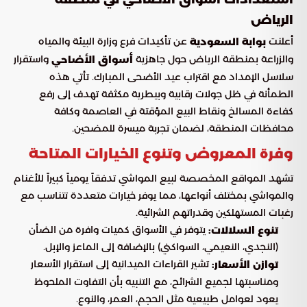
الرياض
أعلنت
عن تأكيدات فرع وزارة البيئة والمياه
بوابة السعودية
والزراعة بمنطقة الرياض حول جاهزية
واستقرار
أسواق الأضاحي
سلاسل الإمداد مع اقتراب عيد الأضحى المبارك. تأتي هذه
الطمأنة في ظل جولات رقابية وبيطرية مكثفة تهدف إلى رفع
كفاءة المسالخ ونقاط البيع المؤقتة في العاصمة وكافة
محافظات المنطقة، لضمان تجربة ميسرة للمضحين.
وفرة المعروض وتنوع الخيارات المتاحة
تشهد المواقع المخصصة لبيع المواشي تدفقاً يومياً كبيراً للأغنام
والمواشي بمختلف أنواعها، مما يوفر خيارات متعددة تتناسب مع
رغبات المستهلكين وقدراتهم الشرائية.
يتوفر في الأسواق كميات وافرة من الضأن
تنوع السلالات:
(النجدي، النعيمي، السواكني) بالإضافة إلى الماعز والإبل.
تشير القراءات الميدانية إلى استقرار الأسعار
توازن الأسعار:
ومناسبتها لجميع الشرائح، مع التنبيه بأن التفاوت الملحوظ
يعود لعوامل طبيعية مثل الحجم، العمر، والنوع.