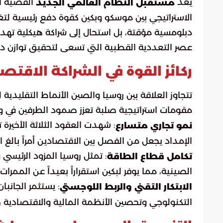
يُعد
القضية ال
مستقبل النظام العالمي الجديد
الاستراتيجي بين موسكو وبكين كقوة دفع رئيسية لتغ
دبلومسية مؤقتة، بل استحال إلى شراكة هيكلية تهد
عصر التعددية القطبية التي تسعى لتحقيق توازن دو
ركائز القوة في الشراكة الاقتص
تتجاوز العلاقة بين روسيا والصين الأنماط التقليدية
مقومات استراتيجية صلبة تعزز صمود الطرفين في وج
: شهدت العقود الثلاثة الأخيرة 
نمو تجاري متسارع
الإمداد يجعل من الفصل بين الاقتصادين أمراً بالغ 
: تمثل روسيا المزود الرئيسي
تكامل قطاع الطاقة
الصينية، مما يوفر لبكين استقراراً بعيداً عن الممر
: يستثمر الجانبا
الابتكار التقني والربط اللوجستي
التكنولوجي وتحصين الأنظمة المالية والاقتصادية 