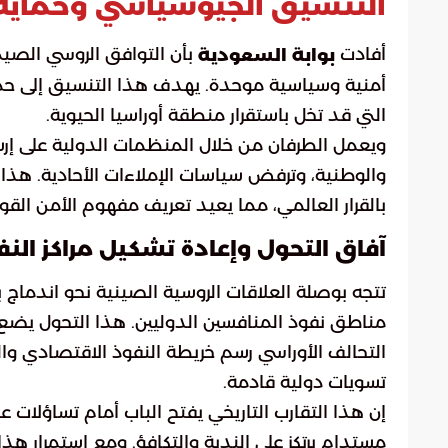
التنسيق الجيوسياسي وحماية 
أفادت
بأن التوافق الروسي الصين
بوابة السعودية
أمنية وسياسية موحدة. يهدف هذا التنسيق إلى حماية
التي قد تخل باستقرار منطقة أوراسيا الحيوية.
ويعمل الطرفان من خلال المنظمات الدولية على إ
والوطنية، وترفض سياسات الإملاءات الأحادية. هذا ا
بالقرار العالمي، مما يعيد تعريف مفهوم الأمن القو
آفاق التحول وإعادة تشكيل مراكز النف
تتجه بوصلة العلاقات الروسية الصينية نحو اندماج بن
مناطق نفوذ المنافسين الدوليين. هذا التحول يض
التحالف الأوراسي رسم خريطة النفوذ الاقتصادي والس
تسويات دولية قادمة.
إن هذا التقارب التاريخي يفتح الباب أمام تساؤلا
مستدام يرتكز على الندية والتكافؤ. ومع استمرار هذ