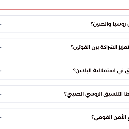
 للتبادل التجاري، حيث تحولت إلى تكامل اقتصادي عميق
كامل يعزز صمود الطرفين أمام التحولات العالمية
عب فصله.
 الطاقوية التي تتطلبها النهضة الصناعية في الصين.
ات بعيداً عن الممرات البحرية التي قد تتعرض لضغوط أو
.
ابرة للحدود تهدف إلى تعزيز الاستقلال التكنولوجي. كما
صادية ضد التقلبات والضغوط الخارجية، مما يقلل من
وطنية لكلا البلدين والتصدي للتدخلات الخارجية التي قد
هذه الرؤية الموحدة إلى إرساء قواعد سياسية جديدة
لإملاءات الأحادية.