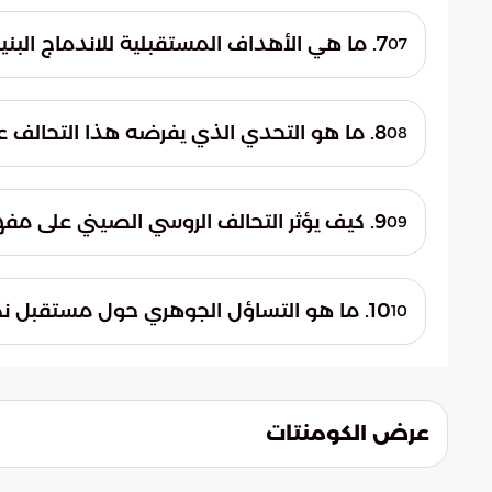
يعمل الطرفان من خلال المنظمات الدولية على خ
العالمي. هذا المسار يساهم في إعادة تعريف ا
7. ما هي الأهداف المستقبلية للاندماج البنيوي بين روسيا والصين؟
07
مع التركيز على التوازن والندية الدولية.
تتجه بوصلة العلاقات نحو تأمين طرق التجارة ا
الدوليين. هذا الاندماج يهدف إلى رسم خريطة ن
8. ما هو التحدي الذي يفرضه هذا التحالف على المجتمع الدولي؟
08
تجاوزه في أي تسويات دولية مستقبلية.
يضع هذا التحالف المجتمع الدولي أمام واق
القوة العالمية. كما يطرح تساؤلات حول قدر
9. كيف يؤثر التحالف الروسي الصيني على مفهوم العولمة؟
09
على الندية بدلاً من التبعية.
يعلي هذا التحالف من شأن السيادة الوطنية ف
القوى الغربية. يسعى الطرفان لتقديم نموذج 
10. ما هو التساؤل الجوهري حول مستقبل نظام التعددية القطبية؟
10
في إدارة الشؤون الدولية.
يتمحور التساؤل الجوهري حول مدى نجاح هذا 
دائم يتجاوز النماذج القديمة. ويبقى الاختبار
توازن دولي مستدام وشامل.
عرض الكومنتات