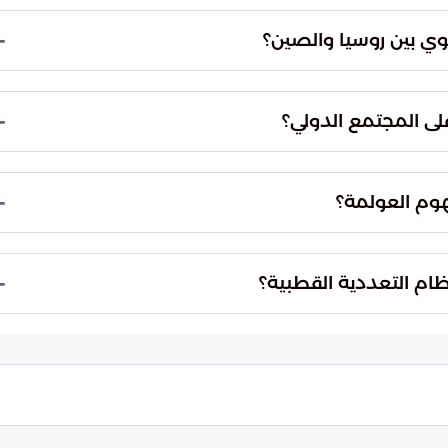
لق مراكز ثقل دولية موازية تحد من الانفراد بالقرار
لأمن القومي من منظور جماعي يتجاوز الأطر التقليدية،
لبرية والبحرية بعيداً عن مناطق نفوذ المنافسين
فوذ جديدة تجعل من هذا الثنائي فاعلاً أساسياً لا يمكن
ع جيوسياسي مستجد يتطلب التعامل مع إعادة توزيع
ة القوى الصاعدة على تأسيس نظام دولي مستدام يرتكز
ي مواجهة تيار العولمة الموجهة التي كانت تقودها
بديل يرفض التنميط الثقافي والسياسي ويحترم التعددية
التحالف في تحويل نظام التعددية القطبية إلى واقع
 الحقيقي في قدرتهما على الحفاظ على هذا الزخم لتحقيق