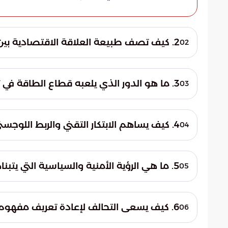
2. كيف تصف طبيعة العلاقة الاقتصادية بين روسيا والصين؟
02
تتجاوز العلاقة بين البلدين الأنماط التقليدية
يعتمد على مقومات استراتيجية صلبة. هذا الت
3. ما هو الدور الذي يلعبه قطاع الطاقة في تعزيز الشراكة بين القوتين؟
03
ويخلق ترابطاً عضوياً في سلاسل الإمداد يص
تمثل روسيا المزود الرئيسي والآمن للاحتياجات
هذا التعاون يوفر لبكين استقراراً في الإمداد
4. كيف يساهم الابتكار التقني والربط اللوجستي في استقلالية البلدين؟
04
تهديدات دولية، مما يؤمن محركها الاقتصادي
يستثمر الجانبان بكثافة في تطوير بنية تحتية ع
يعملان على تحصين أنظمتهما المالية والاقت
5. ما هي الرؤية الأمنية والسياسية التي يتبناها التنسيق الروسي الصيني؟
05
اعتمادهما على المنظومات الغربية.
يمتد التنسيق بينهما ليشمل حماية السيادة ال
تخل باستقرار منطقة أوراسيا الحيوية. تهدف 
6. كيف يسعى التحالف لإعادة تعريف مفهوم الأمن القومي؟
06
تحترم الخصوصيات الثقافية والوطنية وترفض ا