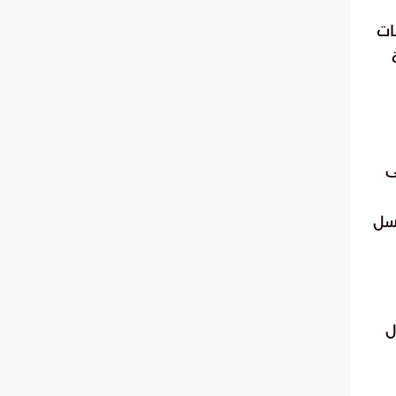
ات
ى
اسل
ل