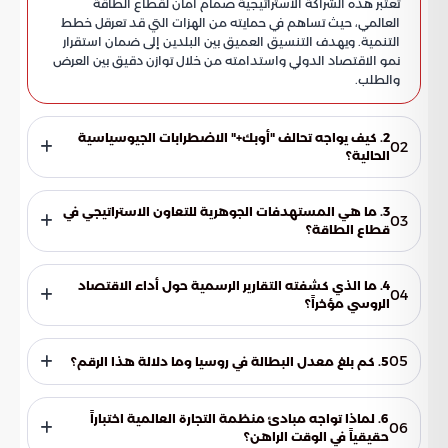
تعتبر هذه الشراكة الاستراتيجية صمام أمان لقطاع الطاقة
العالمي، حيث تساهم في حمايته من الهزات التي قد تعرقل خطط
التنمية. ويهدف التنسيق العميق بين البلدين إلى ضمان استقرار
نمو الاقتصاد الدولي واستدامته من خلال توازن دقيق بين العرض
والطلب.
2. كيف يواجه تحالف "أوبك+" الاضطرابات الجيوسياسية
02
الحالية؟
يشكل التفاهم المتين بين الرياض وموسكو درعاً قوياً لمواجهة
التحديات السياسية. وتتبنى الدولتان استراتيجية موحدة تهدف إلى
3. ما هي المستهدفات الجوهرية للتعاون الاستراتيجي في
03
إرساء توازن طويل الأمد يحفظ حقوق المنتجين والمستهلكين، مع
قطاع الطاقة؟
الحرص على إبقاء أمن الإمدادات بعيداً عن الضغوط والنزاعات
يركز التعاون على ثلاثة محاور أساسية: أولاً، استدامة الأسواق عبر
السياسية.
تحقيق أسعار عادلة تحفز الاستثمارات. ثانياً، قيادة تحالف "أوبك+"
4. ما الذي كشفته التقارير الرسمية حول أداء الاقتصاد
04
لموازنة قوى العرض والطلب. وأخيراً، ضمان أمن الإمدادات
الروسي مؤخراً؟
لتفادي أي عجز في الإنتاج قد يؤثر على السوق العالمي.
أظهرت التقارير قدرة استثنائية للاقتصاد الروسي على التأقلم مع
التحولات الدولية والقيود الخارجية. وقد حافظت الأنشطة الإنتاجية
05
5. كم بلغ معدل البطالة في روسيا وما دلالة هذا الرقم؟
على مسار نمو إيجابي، مدعومة بسوق عمل أثبت فاعلية كبيرة في
تجاوز التحديات الاقتصادية والضغوط الراهنة التي فرضتها الظروف
وصل معدل البطالة في روسيا إلى مستوى تاريخي منخفض بلغ
الدولية.
2.2%. ويؤكد هذا الرقم قوة التوظيف وكفاءة القوى العاملة،
6. لماذا تواجه مبادئ منظمة التجارة العالمية اختباراً
06
وقدرتها العالية على استيعاب الكوادر في الصناعات الحيوية، مما
حقيقياً في الوقت الراهن؟