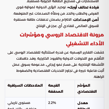
الاستثمارات في مشاريع الطاقة الحيوية مستقبلاً.
: توحيد الرؤى الدولية لموازنة قوى
قيادة تحالف أوبك+
العرض والطلب والحد من وطأة الصدمات غير المتوقعة.
: الالتزام بضمان تدفقات طاقة مستقرة
أمن الإمدادات
للسوق العالمي لتفادي أي عجز في الإنتاج.
مرونة الاقتصاد الروسي ومؤشرات
الأداء التشغيلي
كشفت التقارير الرسمية عن قدرة استثنائية للاقتصاد الروسي على
التأقلم مع التحولات الدولية والقيود الخارجية. وقد حافظت
الأنشطة الإنتاجية على مسار نمو إيجابي، مدعومة بسوق عمل
أثبت فاعلية كبيرة في تجاوز التحديات الاقتصادية والضغوط
الراهنة.
المؤشر
القيمة
الملاحظات السياقية
الاقتصادي
المحققة
2.2%
مستوى تاريخي
معدل
منخفض يؤكد قوة