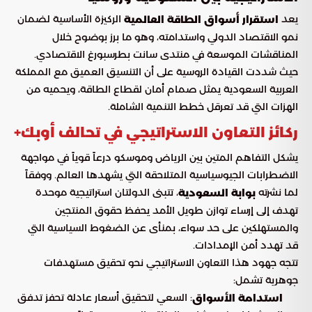
يعد
الركيزة الأساسية لضمان
استقرار أسواق الطاقة العالمية
نمو الاقتصاد الدولي واستدامته، وهو ما برز بوضوح خلال
المناقشات الموسعة في منتدى سانت بطرسبورغ الاقتصادي.
حيث شددت القيادة الروسية على أن التنسيق العميق مع المملكة
العربية السعودية يمثل صمام أمان لقطاع الطاقة، ويحميه من
الهزات التي قد تعرقل خطط التنمية الشاملة.
ركائز التعاون الاستراتيجي في تحالف أوبك+
يشكل التفاهم المتين بين الرياض وموسكو درعاً قوياً في مواجهة
الاضطرابات الجيوسياسية المتلاحقة التي يشهدها العالم. ووفقاً
لما نشرته
، تتبنى الدولتان استراتيجية موحدة
بوابة السعودية
تهدف إلى إرساء توازن طويل الأمد يحفظ حقوق المنتجين
والمستهلكين على حد سواء، بمنأى عن الضغوط السياسية التي
قد تهدد أمن الإمدادات.
تتجه جهود هذا التعاون الاستراتيجي نحو تحقيق مستهدفات
جوهرية تشمل:
: السعي لتحقيق أسعار عادلة تحفز تدفق
استدامة الأسواق