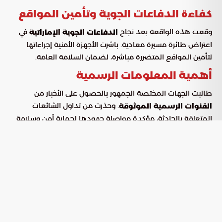
كفاءة الدفاعات الجوية وتأمين المواقع
وقعت هذه الواقعة بعد نجاح
في
الدفاعات الجوية الإماراتية
اعتراض طائرة مسيرة معادية. باشرت الأجهزة الأمنية إجراءاتها
لتأمين المواقع المتضررة مباشرة، لضمان السلامة العامة.
أهمية المعلومات الرسمية
طالبت الجهات المختصة الجمهور بالحصول على الأخبار من
. وحذرت من تداول الشائعات
القنوات الرسمية الموثوقة
المتعلقة بالحادثة، مؤكدة مواصلة جهودها لحماية أمن وسلامة
كافة سكان المجتمع.
وأخيرا وليس آخرا
تظهر هذه الأحداث اليقظة الأمنية المستمرة وكفاءة أنظمة
الدفاع في التعامل مع التهديدات. مع تزايد التحديات، يبقى
التساؤل عن الدور الذي يمكن أن يلعبه التعاون المجتمعي في
تعزيز هذه الجهود الأمنية أمراً يستدعي التأمل.