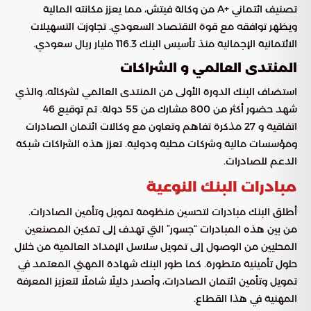
تصنيف ائتماني +A من وكالة فيتش، مما يعزز مكانته المالية
ويظهر توافقه مع قوة الاقتصاد السعودي. تجاوزت التسهيلات
الائتمانية الإجمالية منذ تأسيس البنك 116.3 مليار ريال سعودي.
المنتدى العالمي و الشراكات
استضاف البنك الدورة الأولى من المنتدى العالمي لشركائه، والذي
شهد حضور أكثر من 800 مشارك من 55 دولة. تم توقيع 46
اتفاقية و 27 مذكرة تفاهم وتعاون مع وكالات ائتمان الصادرات
ومؤسسات مالية وشركات محلية ودولية. تعزز هذه الشراكات شبكة
الدعم للصادرات.
مبادرات البنك النوعية
أطلق البنك مبادرات لتحسين منظومة تمويل وتأمين الصادرات.
من بين هذه المبادرات “جسور” التي تهدف إلى تمكين المصنعين
المحليين من الوصول إلى تمويل سلاسل الإمداد العالمية من خلال
حلول تأمينية متطورة. كما طور البنك شهادة المهني المعتمد في
تمويل وتأمين ائتمان الصادرات، وأصدر دليلًا شاملًا لتعزيز المعرفة
المهنية في هذا القطاع.