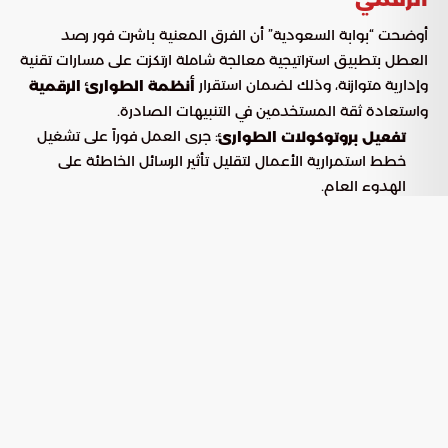
أوضحت “بوابة السعودية” أن الفرق المعنية باشرت فور رصد
العطل بتطبيق استراتيجية معالجة شاملة ارتكزت على مسارات تقنية
وإدارية متوازنة، وذلك لضمان استقرار
أنظمة الطوارئ الرقمية
واستعادة ثقة المستخدمين في التنبيهات الصادرة.
: جرى العمل فوراً على تشغيل
تفعيل بروتوكولات الطوارئ
خطط استمرارية الأعمال لتقليل تأثير الرسائل الخاطئة على
الهدوء العام.
: تم تشخيص الجذر البرمجي
الإصلاح الهيكلي للنظام
المسبب للمشكلة ومعالجته لضمان مطابقة الرسائل الصادرة
للواقع الميداني بدقة تامة.
: أُخضع النظام لعمليات فحص
التدقيق والرقابة المستمرة
مكثفة ومراقبة تقنية لحظية لضمان عدم تكرار مثل هذه
الثغرات التقنية مستقبلاً.
تعزيز الشفافية الرقمية والشراكة
المجتمعية
أعربت الهيئة الوطنية لإدارة الطوارئ والأزمات والكوارث عن