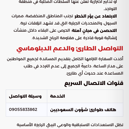
أو تدابير احترازية تعلن عنها السلطات المحلية في منطقة
التواجد.
: تجنب المناطق المنخفضة، ممرات
الابتعاد عن بؤر الخطر
السيول، والمنحدرات الجبلية التي قد تشهد انزلاقات تربة.
: الحرص على البقاء داخل منشآت
التحصن في مبانٍ آمنة
إنشائية قوية قادرة على مقاومة الرياح الشديدة.
التواصل الطارئ والدعم الدبلوماسي
أكدت السفارة التزامها الكامل بتقديم المساندة لجميع المواطنين
على مدار الساعة، داعيةً الجميع إلى عدم التردد في طلب
المساعدة عند حدوث أي طارئ.
قنوات الاتصال السريع
الخدمة
وسيلة التواصل
09055833862
هاتف طوارئ شؤون السعوديين
تظل الاستعدادات الاستباقية والوعي البيئي الركيزة الأساسية