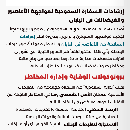
إرشادات السفارة السعودية لمواجهة الأعاصير
والفيضانات في اليابان
أصدرت سفارة المملكة العربية السعودية في طوكيو تنبيهاً عاجلاً
لجميع مواطنيها المقيمين والزائرين، بضرورة اتباع
إجراءات
والتعامل معها بأقصى درجات
السلامة من الأعاصير في اليابان
اليقظة. يأتي هذا التحذير تزامناً مع التقارير الجوية التي تشير إلى
اقتراب منخفضات مدارية حادة، وما يصاحبها من رياح عاتية
ومخاطر حدوث فيضانات قد تهدد المناطق السكنية.
بروتوكولات الوقاية وإدارة المخاطر
نقلت “بوابة السعودية” عن السفارة مجموعة من التعليمات
الأساسية لضمان
وتفادي المخاطر الناجمة عن
الأمن الشخصي
التقلبات الجوية، وتتلخص في النقاط التالية:
: المتابعة الدقيقة والتحديثات المستمرة
الرصد اللحظي
الصادرة عن هيئة الأرصاد اليابانية والجهات الرسمية.
: التنفيذ الفوري لأي أوامر إخلاء
الاستجابة لتعليمات الإخلاء