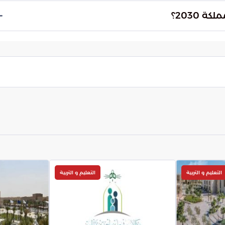
ويل هذه الحلول إلى أثر ملموس ومستدام يعود بالفائدة
 2030؟
يساهم ديوان الابتكار في تحقيق رؤية المملكة 2030 من خلال تمكين الشباب السعودي وتطوير
، ودعم ريادة الأعمال، مما يساهم في بناء اقتصاد
التعليم و التربية
التعليم و التربية