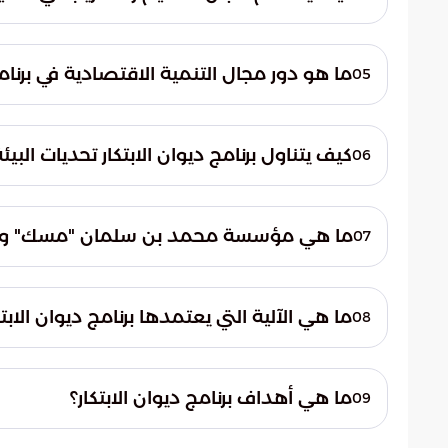
الفعالة والمشاركة الإيجابية في بناء المجتمع.
يساهم مجال التعليم والتدريب في تحقيق أهداف ب
على اكتساب المعارف وتنمية المهارات اللازمة ل
ما هو دور مجال التنمية الاقتصادية في برنامج
05
الشباب السعودي وتمكينهم من النجاح في ال
يلعب مجال التنمية الاقتصادية دورًا حيويًا في ب
المملكة عبر زيادة النشاط التجاري وزيادة نسب
كيف يتناول برنامج ديوان الابتكار تحديات البي
06
الابتكار في القطاعات الاقتصادية المختلفة.
يتناول برنامج ديوان الابتكار تحديات البيئة وا
التصدي لتحديات الطاقة والبيئة والحفاظ على ا
ما هي مؤسسة محمد بن سلمان "مسك" وما علا
07
تساهم في حماية البيئة وتعزيز الاستدامة.
مؤسسة محمد بن سلمان "مسك" هي مؤسسة غ
وتمكينهم من تحقيق طموحاتهم. يعتبر ديوان 
ما هي الآلية التي يعتمدها برنامج ديوان الابت
08
المجتمعية، ويهدف إلى تعزيز ثقافة الابتكار ا
يعتمد برنامج ديوان الابتكار على تحفيز الشبا
ومساعدتهم على تطويرها بواسطة منهجيات الابت
ما هي أهداف برنامج ديوان الابتكار؟
09
إلى أثر ملموس ومستدام يعود بالفائدة على 
يهدف برنامج ديوان الابتكار إلى تعزيز ثقافة ا