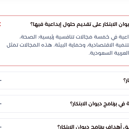
وان الابتكار على تقديم حلول إبداعية فيها؟
بداعية في خمسة مجالات تنافسية رئيسية: الصحة،
تنمية الاقتصادية، وحماية البيئة. هذه المجالات تمثل
لعربية السعودية.
ر؟
ى تعزيز الصحة النفسية والعقلية والجسدية للأفراد. يسعى
حة العامة وجودة حياة الناس في المجتمع السعودي.
 برنامج ديوان الابتكار؟
ن الابتكار إلى تعزيز وعي الفرد بمسؤولياته السلوكية
في معالجة قضاياه. يتم التركيز على تعزيز روح المواطنة
أهداف برنامج ديوان الابتكار؟