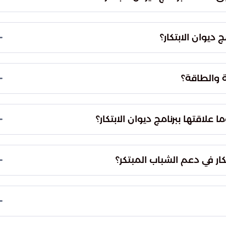
رنامج ديوان الابتكار من خلال التركيز على قابلية الفرد
مواكبة تغيرات الحياة. يسعى البرنامج إلى تطوير قدرات
 ديوان الابتكار؟
مستقبل.
رنامج ديوان الابتكار من خلال التركيز على نمو اقتصاد
 الوظائف. يهدف البرنامج إلى دعم ريادة الأعمال وتشجيع
ئة والطاقة؟
لطاقة من خلال مجال حماية البيئة الذي يركز على آلية
لموارد البيئية واستدامتها. يتم تشجيع الابتكارات التي
قتها ببرنامج ديوان الابتكار؟
ير ربحية تهدف إلى دعم الشباب السعودي
الابتكار أحد برامج مؤسسة مسك في الشراكة
كار في دعم الشباب المبتكر؟
لاجتماعي لدى الشباب.
ب على المشاركة وإيجاد حلول مبتكرة للتحديات المطروحة،
كار الاجتماعي، واستثمار المشاركة المختارة بتحويلها
المجتمع.
لابتكار الاجتماعي لدى الشباب السعودي، وتحفيزهم على