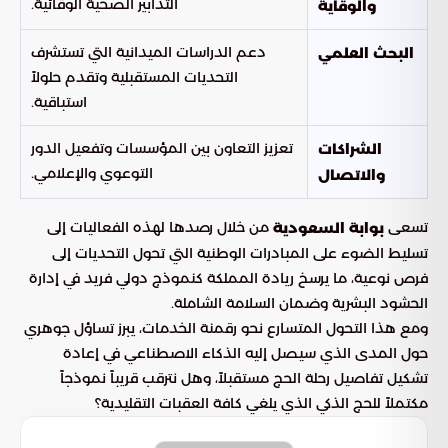
التدابير الصحية الوقائية.
والوقاية
دعم الدراسات الميدانية التي تستشرف
البحث العلمي
التحديات المستقبلية وتقدم حلولاً
استباقية.
تعزيز التعاون بين المؤسسات وتفعيل الدور
الشراكات
التوعوي والإعلامي.
والاتصال
تسعى
من خلال رصدها لهذه الفعاليات إلى
بوابة السعودية
تسليط الضوء على المبادرات الوطنية التي تحول التحديات إلى
فرص نوعية، ما يرسخ ريادة المملكة كنموذج دولي فريد في إدارة
الحشود البشرية وضمان السلامة الشاملة.
ومع هذا التحول المتسارع نحو رقمنة الخدمات، يبرز تساؤل جوهري
حول المدى الذي سيصل إليه الذكاء الاصطناعي في إعادة
تشكيل تفاصيل رحلة الحج مستقبلاً، وهل نترقب قريباً نموذجاً
مكتملاً للحج الذكي الذي يلغي كافة العقبات التقليدية؟