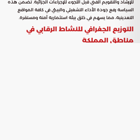
للإرشاد والتقويم الفني قبل اللجوء للإجراءات الجزائية. تضمن هذه
السياسة رفع جودة الأداء التشغيلي والبيئي في كافة المواقع
التعدينية، مما يسهم في خلق بيئة استثمارية آمنة ومستقرة.
التوزيع الجغرافي للنشاط الرقابي في
مناطق المملكة
أظهرت البيانات الواردة من “بوابة السعودية” تفاوتاً في كثافة
الجولات الرقابية بين المناطق، وهو ما يعكس حجم النشاط
التعديني الفعلي في كل موقع جغرافي، كما يظهر في الجدول التالي:
المنطقة الإدارية
عدد الجولات الرقابية
المنطقة الشرقية
116 جولة
منطقة مكة المكرمة
89 جولة
منطقة المدينة المنورة
48 جولة
منطقة الرياض
41 جولة