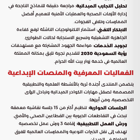
: مراجعة دقيقة للنماذج الناجحة في
تحليل التجارب الميدانية
إدارة الأزمات الصحية والعمليات الأمنية لتعميم أفضل
الممارسات وتلافي الفجوات.
: استثمار التكنولوجيات الناشئة لرفع كفاءة
الابتكار التقني
الجاهزية التشغيلية وتسريع الاستجابة لحالات الطوارئ.
: مواءمة الجهود المشتركة مع مستهدفات
تجويد الخدمات
لتقديم تجربة تليق بمكانة المملكة
رؤية السعودية 2030
العالمية في خدمة زوار بيت الله الحرام.
الفعاليات المعرفية والمنصات الإبداعية
يتضمن المنتدى أجندة ثرية بالأنشطة العلمية والتطبيقية
المصممة لصقل مهارات الكوادر الميدانية وتبادل الرؤى
التخصصية، ومن أبرزها:
: تنظيم أكثر من 15 جلسة نقاشية معمقة
الجلسات الحوارية
تبحث في التقاطعات الحيوية بين القطاعين الصحي والأمني.
: إقامة 3 ورش عمل تخصصية
ورش العمل التطبيقية
تهدف إلى نقل الخبرات النوعية والممارسات العالمية للفرق
العاملة في الميدان.