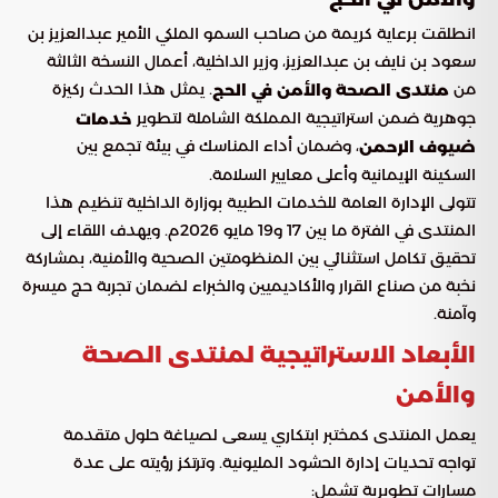
انطلقت برعاية كريمة من صاحب السمو الملكي الأمير عبدالعزيز بن
سعود بن نايف بن عبدالعزيز، وزير الداخلية، أعمال النسخة الثالثة
من
. يمثل هذا الحدث ركيزة
منتدى الصحة والأمن في الحج
جوهرية ضمن استراتيجية المملكة الشاملة لتطوير
خدمات
، وضمان أداء المناسك في بيئة تجمع بين
ضيوف الرحمن
السكينة الإيمانية وأعلى معايير السلامة.
تتولى الإدارة العامة للخدمات الطبية بوزارة الداخلية تنظيم هذا
المنتدى في الفترة ما بين 17 و19 مايو 2026م. ويهدف اللقاء إلى
تحقيق تكامل استثنائي بين المنظومتين الصحية والأمنية، بمشاركة
نخبة من صناع القرار والأكاديميين والخبراء لضمان تجربة حج ميسرة
وآمنة.
الأبعاد الاستراتيجية لمنتدى الصحة
والأمن
يعمل المنتدى كمختبر ابتكاري يسعى لصياغة حلول متقدمة
تواجه تحديات إدارة الحشود المليونية. وترتكز رؤيته على عدة
مسارات تطويرية تشمل: