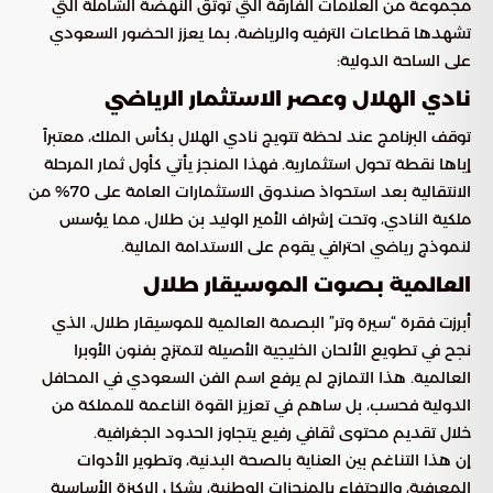
مجموعة من العلامات الفارقة التي توثق النهضة الشاملة التي
تشهدها قطاعات الترفيه والرياضة، بما يعزز الحضور السعودي
على الساحة الدولية:
نادي الهلال وعصر الاستثمار الرياضي
توقف البرنامج عند لحظة تتويج نادي الهلال بكأس الملك، معتبراً
إياها نقطة تحول استثمارية. فهذا المنجز يأتي كأول ثمار المرحلة
الانتقالية بعد استحواذ صندوق الاستثمارات العامة على 70% من
ملكية النادي، وتحت إشراف الأمير الوليد بن طلال، مما يؤسس
لنموذج رياضي احترافي يقوم على الاستدامة المالية.
العالمية بصوت الموسيقار طلال
أبرزت فقرة “سيرة وتر” البصمة العالمية للموسيقار طلال، الذي
نجح في تطويع الألحان الخليجية الأصيلة لتمتزج بفنون الأوبرا
العالمية. هذا التمازج لم يرفع اسم الفن السعودي في المحافل
الدولية فحسب، بل ساهم في تعزيز القوة الناعمة للمملكة من
خلال تقديم محتوى ثقافي رفيع يتجاوز الحدود الجغرافية.
إن هذا التناغم بين العناية بالصحة البدنية، وتطوير الأدوات
المعرفية، والاحتفاء بالمنجزات الوطنية، يشكل الركيزة الأساسية