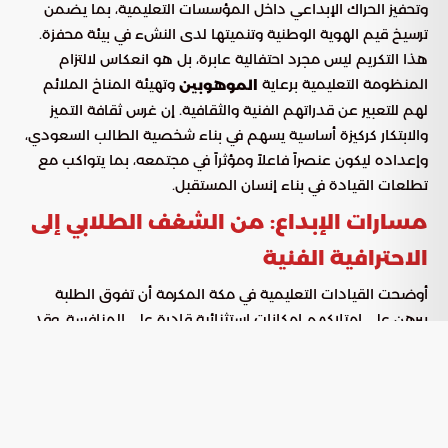
وتحفيز الحراك الإبداعي داخل المؤسسات التعليمية، بما يضمن
ترسيخ قيم الهوية الوطنية وتنميتها لدى النشء في بيئة محفزة.
هذا التكريم ليس مجرد احتفالية عابرة، بل هو انعكاس لالتزام
المنظومة التعليمية برعاية
وتهيئة المناخ الملائم
الموهوبين
لهم للتعبير عن قدراتهم الفنية والثقافية. إن غرس ثقافة التميز
والابتكار كركيزة أساسية يسهم في بناء شخصية الطالب السعودي،
وإعداده ليكون عنصراً فاعلاً ومؤثراً في مجتمعه، بما يتواكب مع
تطلعات القيادة في بناء إنسان المستقبل.
مسارات الإبداع: من الشغف الطلابي إلى
الاحترافية الفنية
أوضحت القيادات التعليمية في مكة المكرمة أن تفوق الطلبة
يبرهن على امتلاكهم إمكانات استثنائية قادرة على المنافسة. وقد
أتاحت المسابقة عبر مساراتها المتنوعة فرصة لتحويل الخيال
والأفكار الذهنية إلى نتاج إبداعي ملموس، تم تقديمه بأساليب
مبتكرة تحاكي المعايير الاحترافية، مما أظهر عمق الثقافة السعودية
وتطورها لدى جيل اليوم.
تجاوز المفهوم المعاصر للثقافة الذي جسده الطلاب مرحلة