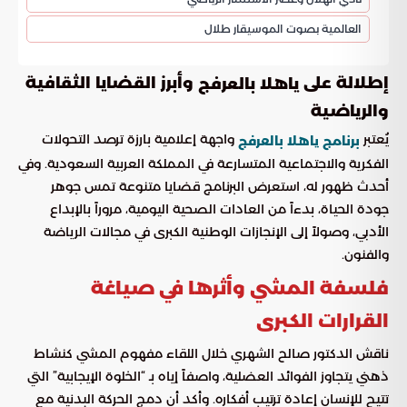
العالمية بصوت الموسيقار طلال
إطلالة على
وأبرز القضايا الثقافية
ياهلا بالعرفج
والرياضية
يُعتبر
واجهة إعلامية بارزة ترصد التحولات
برنامج ياهلا بالعرفج
الفكرية والاجتماعية المتسارعة في المملكة العربية السعودية. وفي
أحدث ظهور له، استعرض البرنامج قضايا متنوعة تمس جوهر
جودة الحياة، بدءاً من العادات الصحية اليومية، مروراً بالإبداع
الأدبي، وصولاً إلى الإنجازات الوطنية الكبرى في مجالات الرياضة
والفنون.
فلسفة المشي وأثرها في صياغة
القرارات الكبرى
ناقش الدكتور صالح الشهري خلال اللقاء مفهوم المشي كنشاط
ذهني يتجاوز الفوائد العضلية، واصفاً إياه بـ “الخلوة الإيجابية” التي
تتيح للإنسان إعادة ترتيب أفكاره. وأكد أن دمج الحركة البدنية مع