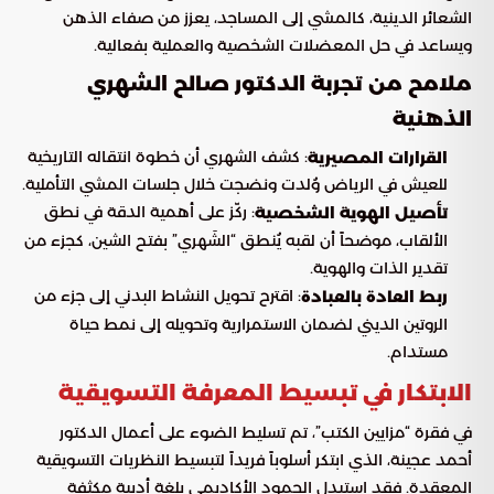
الشعائر الدينية، كالمشي إلى المساجد، يعزز من صفاء الذهن
ويساعد في حل المعضلات الشخصية والعملية بفعالية.
ملامح من تجربة الدكتور صالح الشهري
الذهنية
: كشف الشهري أن خطوة انتقاله التاريخية
القرارات المصيرية
للعيش في الرياض وُلدت ونضجت خلال جلسات المشي التأملية.
: ركّز على أهمية الدقة في نطق
تأصيل الهوية الشخصية
الألقاب، موضحاً أن لقبه يُنطق “الشَهري” بفتح الشين، كجزء من
تقدير الذات والهوية.
: اقترح تحويل النشاط البدني إلى جزء من
ربط العادة بالعبادة
الروتين الديني لضمان الاستمرارية وتحويله إلى نمط حياة
مستدام.
الابتكار في تبسيط المعرفة التسويقية
في فقرة “مزايين الكتب”، تم تسليط الضوء على أعمال الدكتور
أحمد عجينة، الذي ابتكر أسلوباً فريداً لتبسيط النظريات التسويقية
المعقدة. فقد استبدل الجمود الأكاديمي بلغة أدبية مكثفة