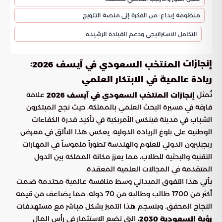
منظومة إبداع: من الفكرة إلى منصة التتويج
التكامل الاستراتيجي ودعم القيادة الرشيدة
إنجازات
:
المنتخب السعودي في آيسف 2026
ريادة عالمية في الابتكار العلمي
تُمثل
علامة
إنجازات المنتخب السعودي في آيسف 2026
فارقة في مسيرة البحث العلمي بالمملكة، حيث نجح المبتكرون
الشباب في مدينة فينكس الأمريكية في تأكيد قدرة الكفاءات
الوطنية على بلوغ الريادة الدولية. يعكس هذا التألق في معرض
ريجينيرون الدولي للعلوم والهندسة تطوراً ملموساً في المهارات
التقنية والبحثية للطلاب، مما يعزز مكانة المملكة بين الدول
المتقدمة في المجالات العلمية المعقدة.
يأتي هذا التفوق الميداني وسط منافسة عالمية محتدمة ضمت
أكثر من 1700 طالب وطالبة من 70 دولة، مما يضاعف من قيمة
النجاح المحقق. وينسجم هذا التميز بشكل مباشر مع مستهدفات
، التي تضع الاستثمار في رأس المال
رؤية السعودية 2030