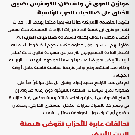
موازين القوى في واشنطن: الكونغرس يضيق
الخناق على صلاحيات الحرب الرئاسية
تشهد العاصمة الأمريكية حراكاً تشريعياً مكثفاً يهدف إلى إحداث
تغيير جوهري في كيفية اتخاذ قرارات النزاعات المسلحة، حيث يسعى
أعضاء مجلس النواب بجدية لاستعادة
التي
صلاحيات الحرب
كفلها لهم الدستور. وفي خطوة عكست حجم الضغوط البرلمانية،
اضطر القادة الجمهوريون للتراجع عن مسودة قانون كانت تمنح
البيت الأبيض تفويضاً عسكرياً واسعاً لمواجهة التهديدات الإيرانية،
وذلك بعد استشعارهم بوادر هزيمة سياسية قاسية داخل أروقة
المجلس.
لم يكن هذا التراجع مجرد إجراء روتيني، بل مثل مؤشراً حياً على
صعوبة تمرير سياسات السلطة التنفيذية دون رقابة صارمة. إن
اتساع الفجوة بين الإدارة والقاعدة التشريعية يعكس رغبة متزايدة
في وضع حد للانفراد بقرارات التدخل العسكري الخارجي، وضمان
خضوع أي تحرك دولي لموافقة ممثلي الشعب.
تحالفات عابرة للأحزاب تقوض هيمنة
البيت الأبيض