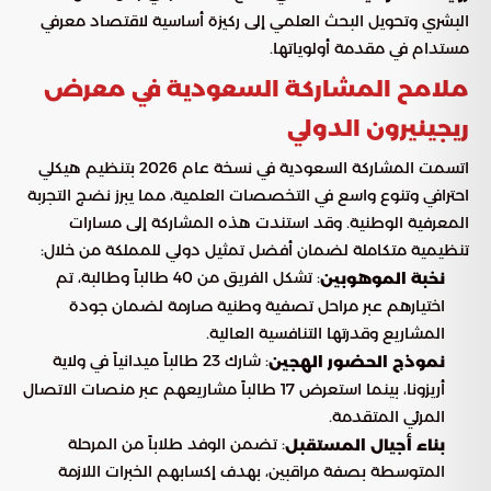
البشري وتحويل البحث العلمي إلى ركيزة أساسية لاقتصاد معرفي
مستدام في مقدمة أولوياتها.
ملامح المشاركة السعودية في معرض
ريجينيرون الدولي
اتسمت المشاركة السعودية في نسخة عام 2026 بتنظيم هيكلي
احترافي وتنوع واسع في التخصصات العلمية، مما يبرز نضج التجربة
المعرفية الوطنية. وقد استندت هذه المشاركة إلى مسارات
تنظيمية متكاملة لضمان أفضل تمثيل دولي للمملكة من خلال:
: تشكل الفريق من 40 طالباً وطالبة، تم
نخبة الموهوبين
اختيارهم عبر مراحل تصفية وطنية صارمة لضمان جودة
المشاريع وقدرتها التنافسية العالية.
: شارك 23 طالباً ميدانياً في ولاية
نموذج الحضور الهجين
أريزونا، بينما استعرض 17 طالباً مشاريعهم عبر منصات الاتصال
المرئي المتقدمة.
: تضمن الوفد طلاباً من المرحلة
بناء أجيال المستقبل
المتوسطة بصفة مراقبين، بهدف إكسابهم الخبرات اللازمة