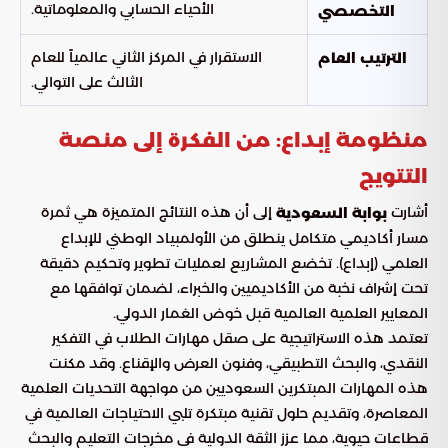
الأحياء الحسابي والمعلوماتية.
التخصصي
الاستقرار في المركز الثاني عالمياً للعام
الترتيب العام
الثالث على التوالي.
منظومة إبداع: من الفكرة إلى منصة
التتويج
أشارت
إلى أن هذه النتائج المتميزة هي ثمرة
بوابة السعودية
مسار أكاديمي متكامل ينطلق من الأولمبياد الوطني للإبداع
العلمي (إبداع). تخضع المشاريع لعمليات تطوير وتحكيم دقيقة
تحت إشراف نخبة من الأكاديميين والخبراء، لضمان توافقها مع
المعايير العلمية العالمية قبل خوض الغمار الدولي.
تعتمد هذه الاستراتيجية على صقل مهارات الطلاب في التفكير
النقدي، والبحث التطبيقي، وفنون العرض والإقناع. وقد مكنت
هذه المهارات المبتكرين السعوديين من مواجهة التحديات العلمية
المعاصرة، وتقديم حلول تقنية مبتكرة تلبي الاحتياجات العالمية في
قطاعات حيوية، مما عزز الثقة الدولية في مخرجات التعليم والبحث