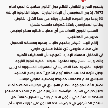
يتمحور الصراع القانوني القائم حول “قانون صلاحيات الحرب لعام
1973″، إذ يرى المشرعون أن الإدارة تجاوزت المهلة القانونية البالغة
60 يوماً دون العودة للبرلمان. وبناءً على هذا الخرق القانوني،
يطالب المعارضون باتخاذ خطوات حاسمة تشمل:
السحب الفوري للقوات من أي عمليات قتالية تفتقر لترخيص
صريح من الكونغرس.
إلزام البيت الأبيض بتقديم طلبات رسمية ومسبقة للحصول
على غطاء تشريعي لأي نشاط عسكري خارجي.
في المقابل، تتمسك الإدارة الأمريكية بأن الاتفاقيات الأمنية
والضرورات الاستراتيجية تمنحها المرونة الكافية لتجاوز القيود
الزمنية التقليدية. هذا التضارب في التفسيرات الدستورية أدى إلى
ترحيل الأزمة لما بعد عطلة “يوم الذكرى”، مما يضع المشهد
السياسي أمام احتمالات مفتوحة وتصعيد قانوني مرتقب.
تضع هذه المواجهة النظام السياسي في الولايات المتحدة أمام
اختبار حقيقي لقدرة المؤسسة التشريعية على كبح التمدد المستمر
للسلطة التنفيذية في شؤون الدفاع. ويبقى التساؤل معلقاً: هل
سينجح المشرعون في فرض سيادة القانون على قرارات الحرب، أم