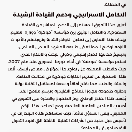
في المملكة.
التكامل الاستراتيجي ودعم القيادة الرشيدة
يُعزى هذا التفوق المستمر إلى الدعم المباشر من القيادة
السعودية، والتكامل الوثيق بين مؤسسة “موهبة” ووزارة التعليم.
يهدف هذا التعاون إلى تمكين الكوادر الشابة وتزويدهم بالأدوات
اللازمة لوضع المملكة في طليعة المشهد العلمي العالمي،
وترسيخ مكانتها كمركز إقليمي ودولي للبحث والابتكار التقني.
تستمر مؤسسة “موهبة” في أداء دورها المحوري منذ عام 2007،
حيث حافظت المملكة على تواجدها المؤثر في معرض آيسف. أثمر
هذا الاستمرار عن تقديم ابتكارات جوهرية في مجالات الطاقة،
والبيئة، والطب، مما يفتح آفاقاً واسعة لمستقبل التقنية برؤية
وطنية طموحة تتجاوز النماذج التقليدية وترسم ملامح الغد.
يُجسد هذا المنجز الوطني روح الطموح والقدرة على التفوق في
أصعب الميادين العلمية العالمية. ومع تصاعد هذا الزخم
المعرفي، يبقى التساؤل قائماً: كيف ستساهم هذه الابتكارات في
تأسيس جيل جديد من الشركات التقنية الناشئة التي تقود التحول
الاقتصادي في المملكة؟