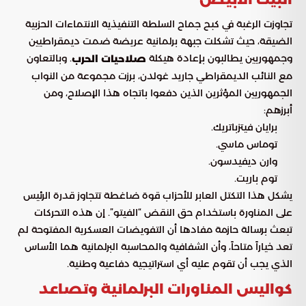
تجاوزت الرغبة في كبح جماح السلطة التنفيذية الانتماءات الحزبية
الضيقة، حيث تشكلت جبهة برلمانية عريضة ضمت ديمقراطيين
وجمهوريين يطالبون بإعادة هيكلة
. وبالتعاون
صلاحيات الحرب
مع النائب الديمقراطي جاريد غولدن، برزت مجموعة من النواب
الجمهوريين المؤثرين الذين دفعوا باتجاه هذا الإصلاح، ومن
أبرزهم:
برايان فيتزباتريك.
توماس ماسي.
وارن ديفيدسون.
توم باريت.
يشكل هذا التكتل العابر للأحزاب قوة ضاغطة تتجاوز قدرة الرئيس
على المناورة باستخدام حق النقض “الفيتو”. إن هذه التحركات
تبعث برسالة حازمة مفادها أن التفويضات العسكرية المفتوحة لم
تعد خياراً متاحاً، وأن الشفافية والمحاسبة البرلمانية هما الأساس
الذي يجب أن تقوم عليه أي استراتيجية دفاعية وطنية.
كواليس المناورات البرلمانية وتصاعد