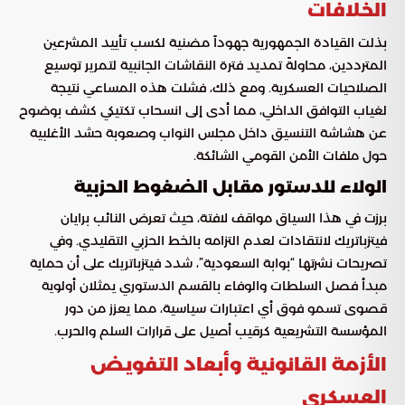
الخلافات
بذلت القيادة الجمهورية جهوداً مضنية لكسب تأييد المشرعين
المترددين، محاولةً تمديد فترة النقاشات الجانبية لتمرير توسيع
الصلاحيات العسكرية. ومع ذلك، فشلت هذه المساعي نتيجة
لغياب التوافق الداخلي، مما أدى إلى انسحاب تكتيكي كشف بوضوح
عن هشاشة التنسيق داخل مجلس النواب وصعوبة حشد الأغلبية
حول ملفات الأمن القومي الشائكة.
الولاء للدستور مقابل الضغوط الحزبية
برزت في هذا السياق مواقف لافتة، حيث تعرض النائب برايان
فيتزباتريك لانتقادات لعدم التزامه بالخط الحزبي التقليدي. وفي
تصريحات نشرتها “بوابة السعودية”، شدد فيتزباتريك على أن حماية
مبدأ فصل السلطات والوفاء بالقسم الدستوري يمثلان أولوية
قصوى تسمو فوق أي اعتبارات سياسية، مما يعزز من دور
المؤسسة التشريعية كرقيب أصيل على قرارات السلم والحرب.
الأزمة القانونية وأبعاد التفويض
العسكري