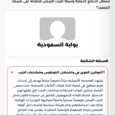
ستظل الذرائع الدولية وسيلة البيت الأبيض للحفاظ على مساره
المنفرد؟
بوابة السعودية
الاسئلة الشائعة
01
موازين القوى في واشنطن: الكونغرس وصلاحيات الحرب
تشهد العاصمة الأمريكية حراكاً تشريعياً مكثفاً يهدف إلى إحداث
تغيير جوهري في كيفية اتخاذ قرارات النزاعات المسلحة، حيث يسعى
أعضاء مجلس النواب لاستعادة صلاحيات الحرب التي كفلها لهم
الدستور. اضطر القادة الجمهوريون للتراجع عن مسودة قانون تمنح
البيت الأبيض تفويضاً عسكرياً واسعاً لمواجهة التهديدات الإيرانية،
وذلك بعد استشعارهم بوادر هزيمة سياسية قاسية داخل أروقة
المجلس نتيجة الضغوط البرلمانية المتزايدة. يعكس هذا التراجع
رغبة متزايدة في وضع حد للانفراد بقرارات التدخل العسكري الخارجي،