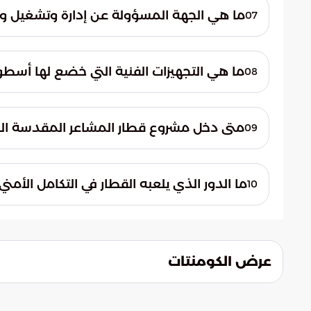
حافلة. هذا الإجراء لا يقلل التكدس المروري 
ما هي الجهة المسؤولة عن إدارة وتشغيل وصي
07
الانبعاثات الكربونية داخل المشاعر.
تتولى الخطوط الحديدية السعودية (سار) مسؤ
ما هي التجهيزات الفنية التي خضع لها أسط
08
كفاءة التشغيل واستدامتها.
تطوير أنظمة الإشارات والاتصالات ومركز التح
متى دخل مشروع قطار المشاعر المقدسة الخ
09
لاستقبال الأعداد المليونية من ضيوف الرحمن 
المشروع لسلسلة من التطويرات التقنية والتن
ما الدور الذي يلعبه القطار في التكامل الأم
10
أعلى معايير السلامة والجودة في النقل السككي
يؤدي القطار دوراً جوهرياً في تعزيز التنسيق
البشرية. حيث توفر وسيلة النقل السككي مس
الحركة وضمان سلامة ضيوف الرحمن أثناء الت
عرض الكومنتات