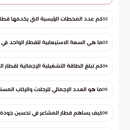
كم عدد المحطات الرئيسية التي يخدمها قطا
02
تغطي خدمة القطار 9 محطات ر
تصميم هذا التوزيع لضمان تغطية جغرافية ش
ما هي السعة الاستيعابية للقطار الواحد في ا
03
وجهاتهم المختلفة بيسر.
أكثر أنظمة النقل كثافة على مستوى العالم، م
كم تبلغ الطاقة التشغيلية الإجمالية لقطار ا
04
خلال وقت قياسي.
تبلغ 
مع التدفقات البشرية الكبيرة، مما يضمن تقل
ما هو العدد الإجمالي للرحلات والركاب الم
05
بين المشاعر المقدسة.
تسعى ا
المستهدف من خلا
كيف يساهم قطار المشاعر في تحسين جودة الب
06
أساسية في منظومة النقل.