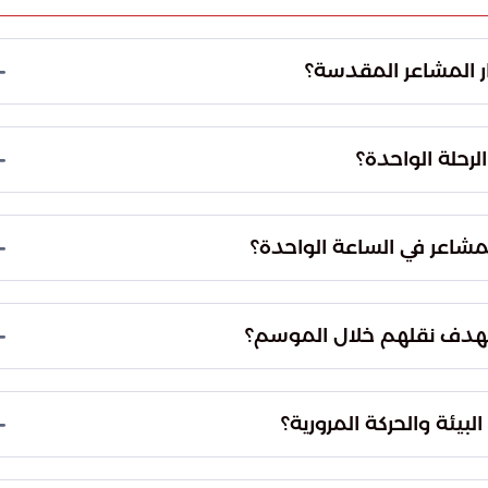
ر المشاعر المقدسة؟
ئيسية موزعة بشكل استراتيجي في المشاعر المقدسة. وقد تم
املة تخدم أكبر عدد من الحجيج وتسهل وصولهم إلى
لرحلة الواحدة؟
تصل السعة الاستيعابية للقطار الواحد إلى نحو 3,000 راكب في الرحلة الواحدة. ويعد هذا النظام من
ما يساهم في استيعاب الأعداد المليونية من الحجاج
لمشاعر في الساعة الواحدة؟
الطاقة التشغيلية الإجمالية للقطار 72 ألف راكب في الساعة. وتسمح هذه القدرة العالية بالتعامل
يص فترات الانتظار وتحقيق كفاءة عالية في نقل الحشود
ستهدف نقلهم خلال الموسم؟
لخطة التشغيلية لموسم حج 1447هـ لنقل ما يزيد عن مليوني راكب. ومن المقرر تحقيق هذا
ل تنفيذ 2,000 رحلة مجدولة خلال أيام التشغيل، مما يعزز من دور القطار كركيزة
يئة والحركة المرورية؟
يسهم القطار في خفض الازدحام المروري بشكل كبير من خلال الاستغناء عن أكثر من 50 ألف رحلة