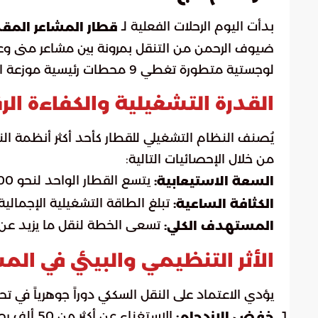
بدأت اليوم الرحلات الفعلية لـ
قطار المشاعر الم
ضيوف الرحمن من التنقل بمرونة بين مشاعر منى و
لوجستية متطورة تغطي 9 محطات رئيسية موزعة استراتيجيًا لضمان انسيابية حركة الحجيج.
القدرة التشغيلية والكفاءة الر
يُصنف النظام التشغيلي للقطار كأحد أكثر أنظمة ا
من خلال الإحصائيات التالية:
يتسع القطار الواحد لنحو 3,000 راكب في الرحلة الواحدة.
السعة الاستيعابية:
تبلغ الطاقة التشغيلية الإجمالية 72 ألف راكب في الساعة
الكثافة الساعية:
تسعى الخطة لنقل ما يزيد عن مليوني راكب عبر تن
المستهدف الكلي:
الأثر التنظيمي والبيئي في الم
يؤدي الاعتماد على النقل السككي دوراً جوهرياً في
الاستغناء عن أكثر من 50 ألف رحلة حافلة، مما يقلل التكدس المروري.
خفض الازدحام: