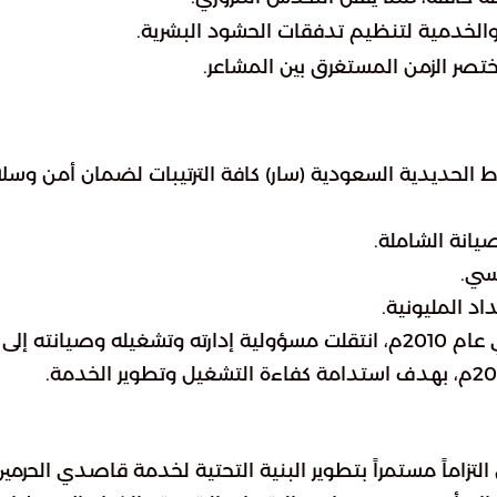
 والخدمية لتنظيم تدفقات الحشود البشرية.
تصر الزمن المستغرق بين المشاعر.
ط الحديدية السعودية (سار) كافة الترتيبات لضمان أمن وسل
يسي.
اد المليونية.
يُذكر أن مشروع قطار المشاعر، الذي دخل الخدمة في عام 2010م، انتقلت مسؤولية إدارته وتشغيله وصيانته إلى
زاماً مستمراً بتطوير البنية التحتية لخدمة قاصدي الحرمين