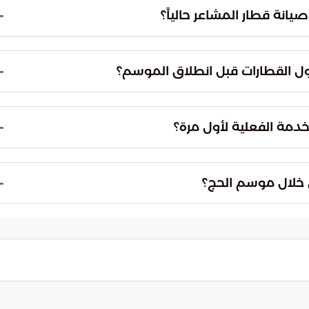
فحسب، بل يؤدي أيضاً إلى تحسين جودة الهواء وتقليل
انة قطار المشاعر حالياً؟
ولية إدارة وتشغيل وصيانة مشروع قطار المشاعر. وقد
انتقلت هذه المسؤولية إليها بناءً على قرار مجلس الوزراء رقم (538) الصادر في عام 2019م، بهدف رفع
ول القطارات قبل انطلاق الموسم؟
شملت التجهيزات رفع كفاءة الأسطول المكون من 17 قطاراً وإجراء عمليات صيانة شاملة. كما تم
كم الرئيسي، بالإضافة إلى تأهيل المحطات والمرافق
دمة الفعلية لأول مرة؟
بأمان.
دخل مشروع قطار المشاعر المقدسة الخدمة الفعلية في عام 2010م. ومنذ ذلك الحين، خضع
ظيمية لضمان مواكبة الزيادة في أعداد الحجاج وتحقيق
ني خلال موسم الحج؟
.
 مع الجهات الأمنية والخدمية لتنظيم تدفقات الحشود
ارات محددة ومنظمة، مما يسهل من عملية السيطرة على
نقل.