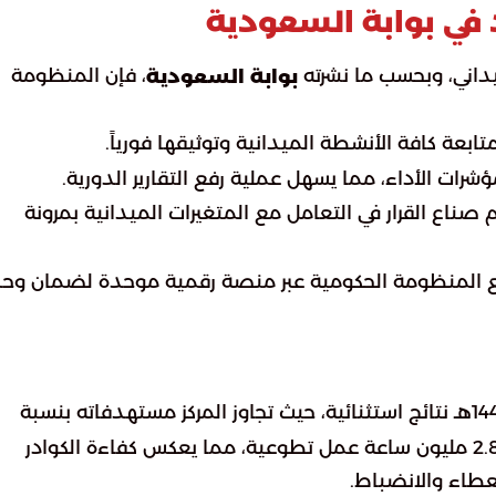
 في بوابة السعودية
يداني، وبحسب ما نشرته
، فإن المنظومة
بوابة السعودية
بعة كافة الأنشطة الميدانية وتوثيقها فورياً.
شرات الأداء، مما يسهل عملية رفع التقارير الدورية.
صناع القرار في التعامل مع المتغيرات الميدانية بمرونة
مع المنظومة الحكومية عبر منصة رقمية موحدة لضمان وح
، حقق موسم حج 1446هـ نتائج استثنائية، حيث تجاوز المركز مستهدفاته بنسبة
138%. وقد ترجم هذا النجاح إلى تقديم ما يزيد عن 2.8 مليون ساعة عمل تطوعية، مما يعكس كفاءة الكوادر
عطاء والانضباط.