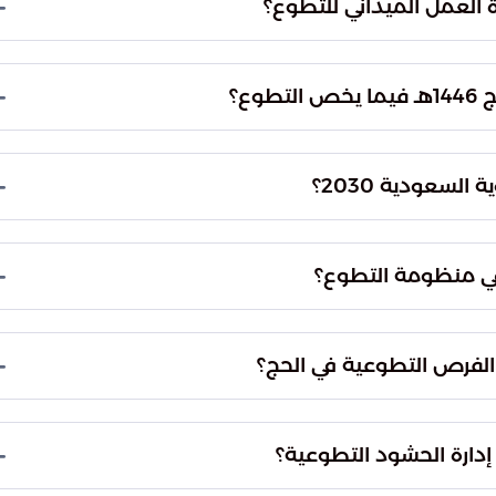
وصحية ولوجستية.
 اللحظية للأنشطة الميدانية وتحليل البيانات لرصد
للاستجابة الفورية للمتغيرات، وتوحيد جهود الفرق
 رقمية موحدة.
حقق موسم الحج السابق نتائج استثنائية، حيث تم تجاوز المستهدفات بنسبة بلغت 138%. وأثمرت هذه
 من 2.8 مليون ساعة عمل تطوعية، مما أظهر كفاءة عالية في إدارة الحشود
ير الربحي في الناتج المحلي الإجمالي، وهو أحد مستهدفات
 المركز في استدامة العمل الإنساني وتحويله إلى ثقافة
ة تضمن التنسيق الكامل بين كافة الجهات المشاركة
ة الجهود ويضمن خروج المخرجات الميدانية بشكل
قط، بل يمتد ليشمل مجالات تخصصية دقيقة مثل المجال
تتوفر فرص في المجالات اللوجستية لضمان شمولية
خلال الموسم.