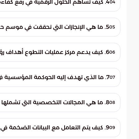
4. كيف تساهم الحلول الرقمية في رفع كفاءة العمل الميداني للتطوع؟
04
الميداني عبر فرص تطوعية تخصصية تقنية 
تعتمد المنظومة على حلول ذكية تشمل الرقابة
مؤشرات الأداء. كما توفر هذه التقنيات أدوات 
5. ما هي الإنجازات التي تحققت في موسم حج 1446هـ فيما يخص التطوع؟
05
التطوعية مع المنظومة الحكومية عبر منصة
الجهود عن تقديم أكثر
6. كيف يدعم مركز عمليات التطوع أهداف رؤية السعودية 2030؟
06
الضخمة.
يعمل المركز كأداة فاعلة لتعزيز دور القطاع غ
الرؤية. ومن خلال تطوير الحلول الرقمية، يسهم
7. ما الذي تهدف إليه الحوكمة المؤسسية في منظومة التطوع؟
07
مؤسسية راسخة داخل المجتمع السعودي.
تهدف الحوكمة إلى تطبيق آلية تشغيلية موحد
تحت مظلة واحدة. هذا التكامل يمنع ازدواجي
8. ما هي المجالات التخصصية التي تشملها الفرص التطوعية في الحج؟
08
متناسق واحترافي يخدم مصلحة الحجاج.
لا يقتصر التطوع على الجوانب التنظيمية ف
التقني والمجال الصحي. بالإضافة إلى ذلك، 
9. كيف يتم التعامل مع البيانات الضخمة في إدارة الحشود التطوعية؟
09
الخدمة وتلبية كافة احتياجات ضيوف الرحمن 