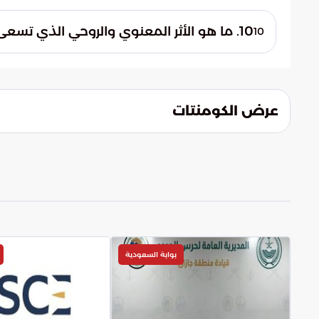
يتم توظيف البيانات الضخمة لدعم صناع القرار 
عالية. تساعد هذه البيانات في رصد الكثافات 
10. ما هو الأثر المعنوي والروحي الذي تسعى المملكة لتحقيقه من خلال المتطوعين؟
10
فوري، مما يرفع من مستوى الأمان والسلامة.
تسعى المملكة لتعميق الأثر الروحي في نفو
خدمتهم. هذا العطاء يعكس هوية المملكة في
تجربة إيمانية ميسرة تترك انطباعاً طيباً لدى ال
عرض الكومنتات
بوابة السعودية