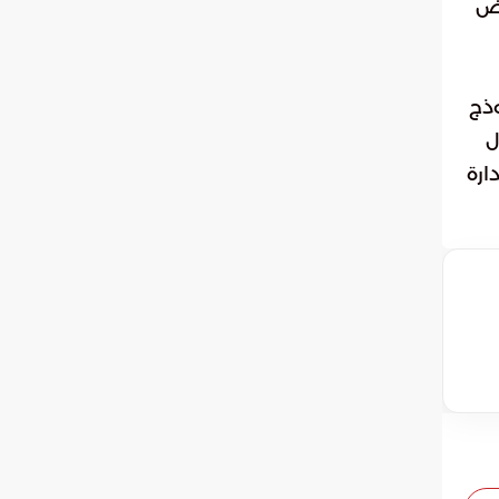
يض
وذج
ل
ارة