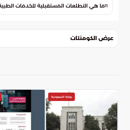
المقدسة. هذا التوجه يجمع بين الكفاءة الطب
ما هي التطلعات المستقبلية للخدمات الطبية
11
ونقية لضيوف الرحمن أثناء أداء مناسكهم.
تتجه التطلعات نحو اعتماد أكبر على التقنيات 
الأزمات الإسعافية. يهدف هذا التوجه إلى مو
التكنولوجي ويحقق أقصى درجات السلامة.
عرض الكومنتات
بوابة السعودية