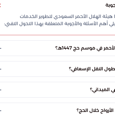
تها هيئة الهلال الأحمر السعودي لتطوير الخدمات
أهم الأسئلة والأجوبة المتعلقة بهذا التحول التقني:
مر في موسم حج 1447هـ؟
يوف الرحمن عبر دمج التقنيات الرقمية والحلول
لى رفع كفاءة الاستجابة الميدانية، خاصة في المواقع
سطول النقل الإسعافي؟
تية معقدة داخل المشاعر المقدسة.
م المروري والبشري، وتمكين الكوادر الطبية من الوصول
 الالتزام بمعايير الاستدامة البيئية واستخدام الطاقة
ي الميداني؟
اعر المقدسة.
ا الانسيابي الذي يسمح بالمرونة في قلب التجمعات
الحرم المكي، حيث تم تجهيزها بمنظومة متكاملة من
أرواح خلال الحج؟