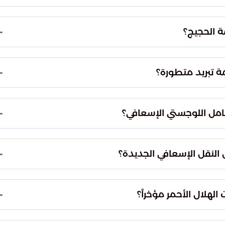
ية.
الطارئة، حيث تساهم السرعة في تقديم التدخلات الطبية
ر يرفع بشكل كبير من فرص نجاة المصابين واستقرار
ة الحجيج؟
لمتخصصة.
سخرت هيئة الهلال الأحمر السعودي أكثر من 3000 آلية متنوعة لخدمة ضيوف الرحمن. يركز هذا
ارات الإسعاف التقليدية وعربات الجولف المجهزة
ة تبريد متطورة؟
الإجهاد الحراري وتوفير مناخ طبي مستقر أثناء عملية
ى العلامات الحيوية للمريض في ظل الظروف المناخية
امل اللوجستي الإسعافي؟
 المواقع المزدحمة إلى المراكز الصحية أو نقاط الإخلاء
الوصول السلس للمناطق التي يصعب على الآليات
ل النقل الإسعافي الجديدة؟
تي.
ة، لاختبارات ميدانية مكثفة في ساحات الحرم المكي
اً في التعامل مع التضاريس الجغرافية والزحام الشديد
لهلال الأحمر مؤخراً؟
عمل بالطاقة النظيفة لتقليل الأثر البيئي في المناطق