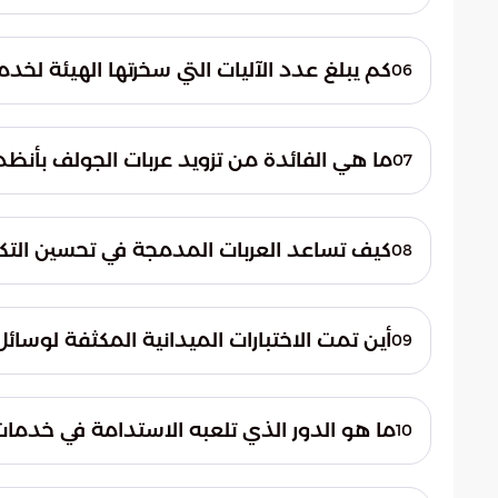
الأدوات الإسعافية لتقديم الرعاية الأولية الفور
يعد زمن الاستجابة عاملاً حاسماً في الحالات 
خلال اللحظات الأولى من الإصابة. هذا الابتكا
كم يبلغ عدد الآليات التي سخرتها الهيئة لخدم
06
حالتهم قبل وصولهم إلى المنشآت الطبية ا
الأسطول الضخم على تنويع الوسائل لتشمل سي
ما هي الفائدة من تزويد عربات الجولف بأنظم
07
والتقنيات الحديثة لضمان التغطية الشاملة.
تكمن الفائدة الرئيسية في وقاية المصابين من 
النقل. تضمن هذه الكبائن المبردة الحفاظ عل
كيف تساعد العربات المدمجة في تحسين التك
08
القاسية التي قد تشهدها المشاعر المقدسة.
تساعد هذه العربات في تسريع عمليات النقل من
الطبي الجوي. وبفضل حجمها الصغير، تضمن 
أين تمت الاختبارات الميدانية المكثفة لوسائ
09
الكبيرة دخولها، مما يسهل عملية الربط اللوجس
خضعت الوسائل الجديدة، ومن أبرزها عربة رفيد
الشريف. وقد أثبتت هذه الاختبارات نجاحاً باهر
ما هو الدور الذي تلعبه الاستدامة في خدمات ا
10
دون عرقلة حركة الحجاج.
تلتزم الهيئة بالاستدامة عبر استخدام مركبات ت