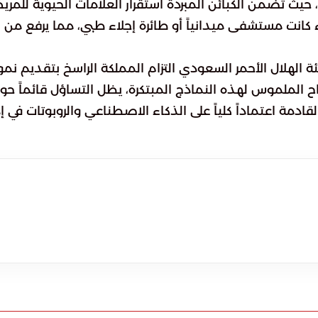
 حيث تضمن الكبائن المبردة استقرار العلامات الحيوية للمر
انت مستشفى ميدانياً أو طائرة إجلاء طبي، مما يرفع من
 الهلال الأحمر السعودي التزام المملكة الراسخ بتقديم نم
 الملموس لهذه النماذج المبتكرة، يظل التساؤل قائماً حو
مة اعتماداً كلياً على الذكاء الاصطناعي والروبوتات في إد