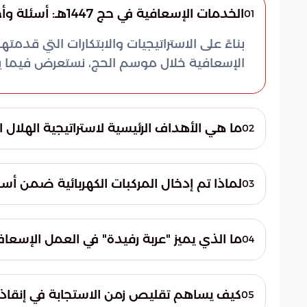
الخدمات الإسعافية في حج 1447هـ: أسئلة وأجوبة
01
بناءً على الاستراتيجيات والابتكارات التي قدم
الإسعافية خلال موسم الحج، نستعرض فيما يلي 
ما هي الأهداف الرئيسية لاستراتيجية الهلال الأح
02
تتمحور الاستراتيجية حول تعزيز أمن وسلامة ض
الصديقة للبيئة. وتهدف الهيئة من خلال ذلك إ
لماذا تم إدخال المركبات الكهربائية ضمن أ
03
التي تشهد كثافة بشرية عالية وتحديات لوجس
تم إدخال هذه المركبات لتجاوز عوائق الازدحا
السريع للممرات الضيقة. كما تعكس هذه الخطوة
ما الذي يميز "عربة رفيدة" في العمل الإسعاف
04
النظيفة لخفض الانبعاثات الكربونية في المش
تعتبر عربة رفيدة أيقونة تقنية بفضل تصميمه
المليونية. وقد أثبتت كفاءة عالية في ساحات 
كيف يساهم تقليص زمن الاستجابة في إنقاذ ال
05