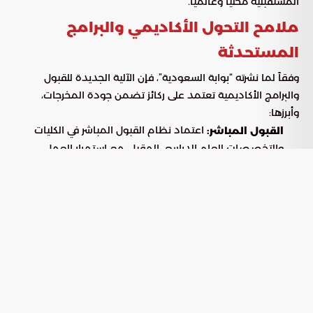
المستقبلية محلياً وعالمياً.
ملامح التحول الأكاديمي والبرامج
المستحدثة
وفقاً لما نشرته “بوابة السعودية”، فإن الآلية الجديدة للقبول
والبرامج الأكاديمية تعتمد على ركائز تضمن جودة المخرجات،
وأبرزها:
اعتماد نظام القبول المباشر في الكليات
القبول المباشر:
والتخصصات للعام الدراسي المقبل، مع استمرار العمل
بمقررات السنة الأولى المشتركة كقاعدة أساسية.
استحداث تخصصات متعددة المجالات تدمج
البرامج البينية:
بين أكثر من علم لمواكبة المتطلبات التقنية والمهنية الحديثة.
إعطاء الأولوية للتخصصات التطبيقية التي
التركيز التطبيقي:
تمنح الطلاب مهارات عملية فورية.
التوسع في برامج الدراسات العليا ودعم
البحث والابتكار:
منظومة البحث والتطوير لتعزيز الابتكار الوطني.
ضمانات الاستقرار الأكاديمي للطلاب