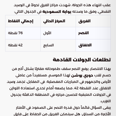
عقب انتهاء هذه الجولة، شهدت مراكز الفرق تحولاً في الرصيد
النقطي، وفق ما رصدته
في الجدول التالي:
بوابة السعودية
الفريق
المركز الحالي
إجمالي النقاط
الأول
76 نقطة
النصر
السابع
42 نقطة
الاتفاق
تطلعات الجولات القادمة
بهذا الانتصار، يرفع النصر سقف طموحاته مقتربًا بشكل أكبر من
حسم لقب
لهذا الموسم، مستفيداً من عاملي
دوري روشن
الأرض والجمهور في المباريات المفصلية. في المقابل، تجمد رصيد
الاتفاق عند النقطة 42، مما يضعه أمام تحدي استعادة التوازن
في الجولات المتبقية لتحسين مركزه في المنطقة الدافئة بجدول
الترتيب.
يبقى السؤال قائماً حول قدرة النصر على الصمود في الأمتار
الأخيرة من السباق: هل سيتمكن الفريق من الحفاظ على فارق