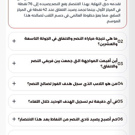
تقدمه حتى النهاية. بهذا الانتصار، رفع النصر رصيده إلى 76 نقطة
في المركز الأول، بينما تجمد رصيد الاتفاق عند 42 نقطة في المركز
السابع، مما يعزز حظوظ العالمي في حسم اللقب لصالحه هذا
الموسم.
ما هي نتيجة مباراة النصر والاتفاق في الجولة التاسعة
02
والعشرين؟
انتهت المباراة بفوز نادي النصر على ضيفه نادي الاتفاق بنتيجة
هدف مقابل لا شيء (1-0)، مما ساهم في تعزيز صدارة النصر لجدول
أين أقيمت المواجهة التي جمعت بين فريقي النصر
03
ترتيب الدوري.
والاتفاق؟
أقيمت المباراة على أرضية ملعب "الأول بارك" في العاصمة
السعودية، الرياض، وسط حضور جماهيري ساند الفريق النصراوي
04
من هو اللاعب الذي سجل هدف الفوز لصالح النصر؟
في هذه الجولة الحاسمة.
تمكن اللاعب كومان من تسجيل هدف المباراة الوحيد والمنشود،
وهو الهدف الذي منح فريقه ثلاث نقاط ثمينة جداً في صراع
05
في أي دقيقة تم تسجيل الهدف الوحيد خلال اللقاء؟
المنافسة على اللقب.
جاء هدف الحسم في الدقيقة الحادية والثلاثين (31) من زمن الشوط
الأول، ونجح النصر في الحفاظ على هذا التقدم حتى صافرة النهاية.
06
كم أصبح رصيد نادي النصر من النقاط بعد هذا الانتصار؟
رفع نادي النصر رصيده النقطي إلى 76 نقطة، ليتصدر بذلك جدول
ترتيب دوري روشن للمحترفين ويقترب أكثر من ملامسة درع الدوري.