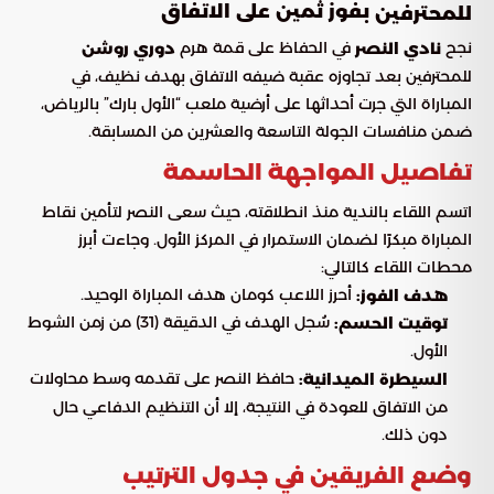
بفوز ثمين على الاتفاق
للمحترفين
نجح
في الحفاظ على قمة هرم
نادي النصر
دوري روشن
للمحترفين بعد تجاوزه عقبة ضيفه الاتفاق بهدف نظيف، في
المباراة التي جرت أحداثها على أرضية ملعب “الأول بارك” بالرياض،
ضمن منافسات الجولة التاسعة والعشرين من المسابقة.
تفاصيل المواجهة الحاسمة
اتسم اللقاء بالندية منذ انطلاقته، حيث سعى النصر لتأمين نقاط
المباراة مبكرًا لضمان الاستمرار في المركز الأول. وجاءت أبرز
محطات اللقاء كالتالي:
أحرز اللاعب كومان هدف المباراة الوحيد.
هدف الفوز:
سُجل الهدف في الدقيقة (31) من زمن الشوط
توقيت الحسم:
الأول.
حافظ النصر على تقدمه وسط محاولات
السيطرة الميدانية:
من الاتفاق للعودة في النتيجة، إلا أن التنظيم الدفاعي حال
دون ذلك.
وضع الفريقين في جدول الترتيب