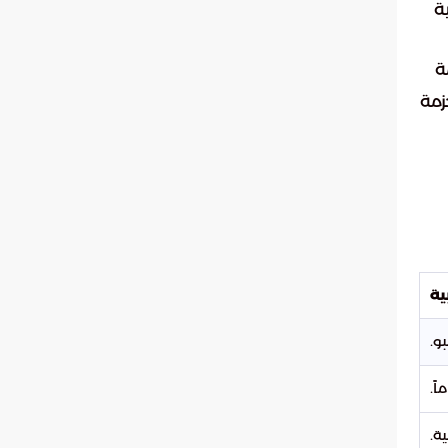
ة
ة
زمة
ية