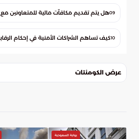
تؤكد هيئة الزكاة والضريبة والجمارك التزامها
هذه الضمانات إلى حماية هوية المبلغين وت
هل يتم تقديم مكافآت مالية للمتعاونين مع ا
09
حماية البلاد دون خوف من أي تداعيات.
نعم، تخصص الهيئة مكافآت مالية للمبلغين 
تهريب فعلية. وتعتبر هذه الخطوة تحفيزاً لل
كيف تساهم الشراكات الأمنية في إحكام الرقاب
10
المهربين وحماية مقدرات الوطن الاقتصادية وا
تعتمد الهيئة على تفعيل منظومة الربط المعل
والشركاء الاستراتيجيين. يتيح هذا التعاون تباد
القرار الاستباقي وإحباط عمليات التهريب قبل و
عرض الكومنتات
بوابة السعودية