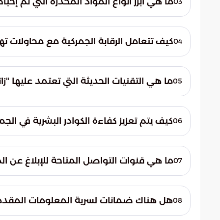
ما هي أبرز أنواع المواد المخدرة التي تم إحباط
03
المواطنين واستقرار السوق المحلي بفاعلية كبي
شملت الضبطيات 76 صنفاً متنوعا
هذه المواد حبوب الكبتاجون، والحشيش، والكوكا
كيف تتعامل الرقابة الجمركية مع محاولات ته
04
التهديدات التي تواجهها المنافذ.
قانونية. تهدف هذه الإجراءات إلى منع التهرب
ما هي التقنيات الحديثة التي تعتمد عليها "
05
الخاضعة للرقابة والمعايير الرسمية.
تستخدم الهيئة تقنيات أمنية متطورة، وعل
للحاويات والشحنات. تساهم هذه التقنيات في
كيف يتم تعزيز كفاءة الكوادر البشرية في الج
06
مستويات الدقة في التفتيش دون الإخلال بانسياب
تستثمر المملكة في تطوير قدرات المفتشين 
البرامج إلى رفع مهارات الكوادر البشرية في 
ما هي قنوات التواصل المتاحة للإبلاغ عن ال
07
مواكبة التطور المستمر في حيل المهربين.
(009661910) للمتصلين من الخارج. كما
هل هناك ضمانات لسرية المعلومات المقدم
08
(1910@zatca.gov.sa) لتقديم البلاغات والمعلومات المتعلقة بالأنشطة المشبوهة.