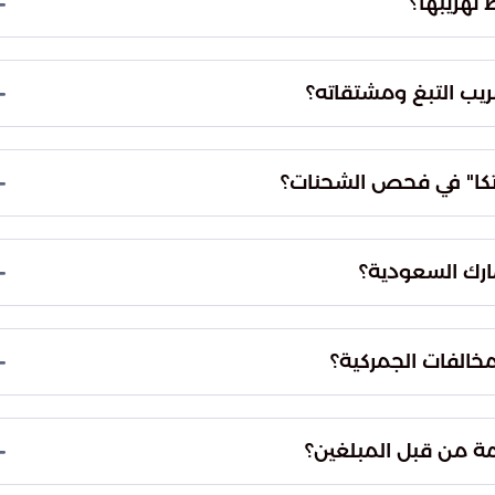
 تهريبها؟
رة.
ً من المواد المخدرة التي تشكل خطراً كبيراً على المجتمع. ومن أبرز
يين، بالإضافة إلى الهيروين ومادة الشبو، مما يبرز تنوع
ريب التبغ ومشتقاته؟
تبذل الهيئة جهوداً مكثفة لمكافحة تهريب التبغ، حيث تمكنت من إحباط 1827 محاولة تهريب بطرق غير
 الضريبي وحماية الاقتصاد الوطني من السلع غير
زاتكا" في فحص الشحنات؟
ى رأسها أنظمة الفحص المتقدمة بالأشعة المخصصة
 تسريع عمليات الفسح الجمركي مع ضمان أعلى
مارك السعودية؟
ية الحركة التجارية.
عبر برامج تدريبية متخصصة ومتقدمة. تهدف هذه
كشف أساليب التهريب المبتكرة والمعقدة، مما يضمن
مخالفات الجمركية؟
وفرت الهيئة قنوات متعددة للإبلاغ، منها رقم مركز البلاغات الأمنية الموحد (1910)، والرقم الدولي
 يمكن التواصل عبر البريد الإلكتروني المخصص
ة من قبل المبلغين؟