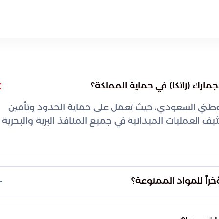
لجمارك (زاتكا) في حماية المملكة؟
ن الوطني السعودي، حيث تعمل على حماية الحدود وتأمين
ف العمليات الميدانية في جميع المنافذ البرية والبحرية
راً للمواد الممنوعة؟
 الأمنية عن تسجيل 931 حالة ضبط لمواد ممنوعة متنوعة. تعكس هذه الإحصائية
على رصد وإحباط المحاولات التي تستهدف سلامة