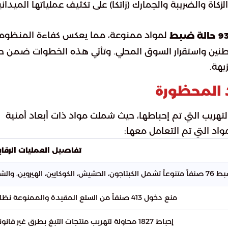
كاة والضريبة والجمارك (زاتكا) على تكثيف عملياتها الميداني
لمواد ممنوعة، مما يعكس كفاءة المنظوم
حالة ضبط
نين واستقرار السوق المحلي. وتأتي هذه الخطوات ضمن ح
يهة.
 المحظورة
لتهريب التي تم إحباطها، حيث شملت مواد ذات أبعاد أمنية
اد التي تم التعامل معها:
تفاصيل العمليات الرقاب
شمل الكبتاجون، الحشيش، الكوكايين، الهيروين، والشبو.
منع دخول 413 صنفاً من السلع المقيدة والممنوعة نظاماً.
إحباط 1827 محاولة لتهريب منتجات التبغ بطرق غير قانونية.