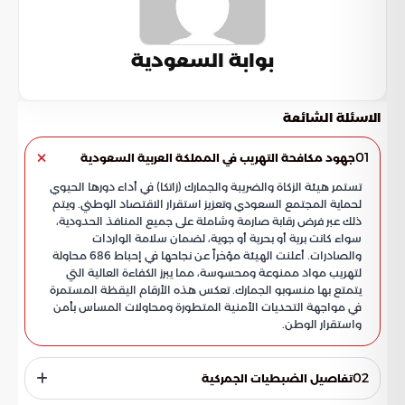
بوابة السعودية
الاسئلة الشائعة
01
جهود مكافحة التهريب في المملكة العربية السعودية
تستمر هيئة الزكاة والضريبة والجمارك (زاتكا) في أداء دورها الحيوي
لحماية المجتمع السعودي وتعزيز استقرار الاقتصاد الوطني. ويتم
ذلك عبر فرض رقابة صارمة وشاملة على جميع المنافذ الحدودية،
سواء كانت برية أو بحرية أو جوية، لضمان سلامة الواردات
والصادرات. أعلنت الهيئة مؤخراً عن نجاحها في إحباط 686 محاولة
لتهريب مواد ممنوعة ومحسوسة، مما يبرز الكفاءة العالية التي
يتمتع بها منسوبو الجمارك. تعكس هذه الأرقام اليقظة المستمرة
في مواجهة التحديات الأمنية المتطورة ومحاولات المساس بأمن
واستقرار الوطن.
02
تفاصيل الضبطيات الجمركية