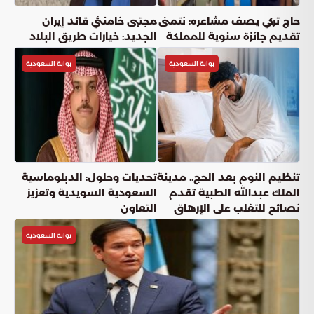
حاج تركي يصف مشاعره: نتمنى
مجتبى خامنئي قائد إيران
تقديم جائزة سنوية للمملكة
الجديد: خيارات طريق البلاد
بوابة السعودية
بوابة السعودية
تنظيم النوم بعد الحج.. مدينة
تحديات وحلول: الدبلوماسية
الملك عبدالله الطبية تقدم
السعودية السويدية وتعزيز
نصائح للتغلب على الإرهاق
التعاون
بوابة السعودية