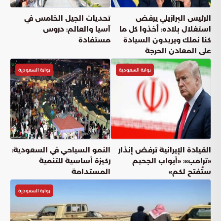
الرئيس البرازيلي يرفض
تحديات الجيل الخامس في
استغلال بلاده: أخذوا كل ما
آسيا والعالم: دروس
كنا نملك ويريدون السيادة
مستفادة
على المعادن الحرجة
بوابة السعودية
بوابة السعودية
القيادة الإيرانية ترفض إنذار
النمو السياحي في السعودية:
«ترامب»: «أبواب الجحيم
ركيزة أساسية للتنمية
ستُفتح لكم»
المستدامة
بوابة السعودية