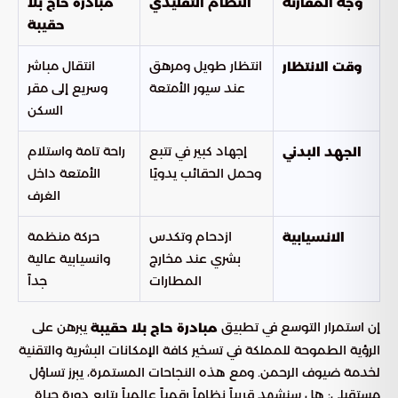
وجه المقارنة
النظام التقليدي
مبادرة حاج بلا
حقيبة
انتظار طويل ومرهق
انتقال مباشر
وقت الانتظار
عند سيور الأمتعة
وسريع إلى مقر
السكن
إجهاد كبير في تتبع
راحة تامة واستلام
الجهد البدني
وحمل الحقائب يدويًا
الأمتعة داخل
الغرف
ازدحام وتكدس
حركة منظمة
الانسيابية
بشري عند مخارج
وانسيابية عالية
المطارات
جداً
إن استمرار التوسع في تطبيق
يبرهن على
مبادرة حاج بلا حقيبة
الرؤية الطموحة للمملكة في تسخير كافة الإمكانات البشرية والتقنية
لخدمة ضيوف الرحمن. ومع هذه النجاحات المستمرة، يبرز تساؤل
مستقبلي: هل سنشهد قريباً نظاماً رقمياً عالمياً يتابع دورة حياة