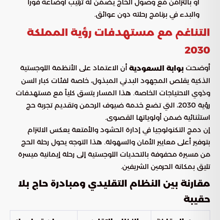
أو بالتزامن مع وصول الحاج يضمن له ترتيب أوضاعه فوراً
والبدء في برنامج رحلته دون عوائق.
التناغم مع مستهدفات رؤية المملكة
2030
أوضحت
أن الاعتماد على الأنظمة اللوجستية
بوابة السعودية
الذكية يقلص المجهود البدني المبذول، خاصة لفئات كبار السن
وذوي الاحتياجات الخاصة. هذا المسار يتسق كلياً مع مستهدفات
رؤية 2030، التي تضع خدمة ضيوف الرحمن وتقديم تجربة حج
استثنائية ضمن أولوياتها القصوى.
إن دمج التكنولوجيا في إدارة الحشود والأمتعة يعكس الالتزام
بتوفير أعلى معايير الأمان والسهولة. هذا التوجه يحول رحلة الحج
من مسيرة محفوفة بالتحديات اللوجستية إلى رحلة إيمانية ميسرة
تليق بمكانة الحرمين الشريفين.
مقارنة بين النظام التقليدي ومبادرة حاج بلا
حقيبة