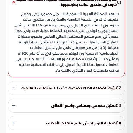
01
شرف في منتدى سانت بطرسبورغ
تستعد المملكة العربية السعودية لتسجيل حضور تاريخي ومميز
كضيف شرف في النسخة التاسعة والعشرين من منتدى سانت
بطرسبورغ الاقتصادي الدولي في روسيا. ويعكس هذا الاختيار الثقل
الاستراتيجي والريادي الذي تتمتع به المملكة دولياً، حيث تؤدي دوراً
محورياً في رسم ملامح المستقبل المالي العالمي وتطوير مسارات
التعاون العابر للقارات. يحمل هذا التواجد الاستثنائي أبعاداً تاريخية
عميقة، إذ يتزامن مع مرور قرن كامل على تدشين العلاقات
الدبلوماسية الرسمية بين الرياض وموسكو التي بدأت عام 1926م.
ويمثل هذا الإرث قاعدة صلبة لتطور العلاقات الثنائية، حيث يسعى
الطرفان لتحويل هذا التاريخ العريق إلى شراكات اقتصادية وتقنية
تواكب طموحات القرن الحادي والعشرين.
02
رؤية المملكة 2030 كمنصة جذب للاستثمارات العالمية
تسعى المملكة من خلال هذا المحفل الدولي رفيع المستوى إلى
استعراض القفزات النوعية التي تحققت تحت مظلة رؤية السعودية
03
تمثيل حكومي وصناعي واسع النطاق
2030. ويشكل المنتدى فرصة استراتيجية لشرح التحولات الهيكلية
التي تهدف إلى تقليل الاعتماد على النفط وبناء اقتصاد متنوع
تشارك المملكة بوفد يضم نخبة من صناع القرار والقيادات
ومستدام عبر محاور رئيسية.
التنفيذية، لضمان تغطية كافة الجوانب التنموية والاقتصادية.
04
صياغة التوازنات في عالم متعدد الأقطاب
وتتنوع المشاركة السعودية لتشمل قطاعات الطاقة، والخدمات
اللوجستية، والأمن الغذائي، والصناعات التحويلية، مما يعكس
يُعد منتدى سانت بطرسبورغ الاقتصادي الدولي منصة عالمية