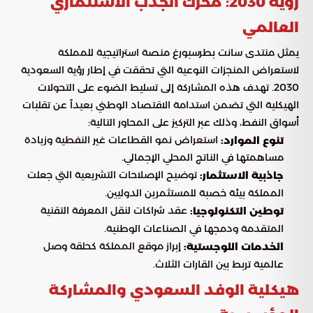
رؤية 2030: محرك الجذب الاستثماري
العالمي
يمثل منتدى سانت بطرسبورغ منصة استراتيجية للمملكة
لاستعراض المنجزات النوعية التي تحققت في إطار رؤية السعودية
2030. تهدف هذه المشاركة إلى تسليط الضوء على التحولات
الهيكلية التي تضمن استدامة الاقتصاد الوطني بعيداً عن تقلبات
أسواق النفط، وذلك عبر التركيز على المحاور التالية:
استعراض نمو القطاعات غير النفطية وزيادة
تنوع الموارد:
مساهمتها في الناتج المحلي الإجمالي.
توضيح الإصلاحات التشريعية التي جعلت
جاذبية الاستثمار:
المملكة بيئة خصبة للمستثمرين الدوليين.
عقد شراكات لنقل المعرفة التقنية
توطين التكنولوجيا:
المتقدمة ودمجها في الصناعات الوطنية.
إبراز موقع المملكة كحلقة وصل
الخدمات اللوجستية:
عالمية تربط بين القارات الثلاث.
هيكلية الوفد السعودي والمشاركة