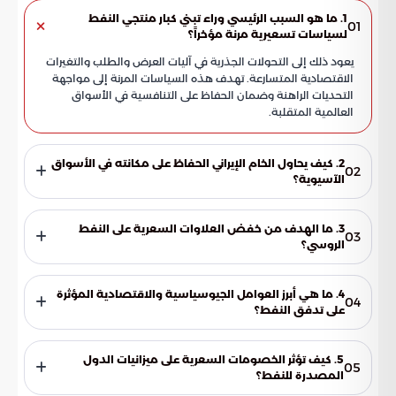
1. ما هو السبب الرئيسي وراء تبني كبار منتجي النفط
01
لسياسات تسعيرية مرنة مؤخراً؟
يعود ذلك إلى التحولات الجذرية في آليات العرض والطلب والتغيرات
الاقتصادية المتسارعة. تهدف هذه السياسات المرنة إلى مواجهة
التحديات الراهنة وضمان الحفاظ على التنافسية في الأسواق
العالمية المتقلبة.
2. كيف يحاول الخام الإيراني الحفاظ على مكانته في الأسواق
02
الآسيوية؟
يسعى الخام الإيراني للحفاظ على تنافسيته من خلال تقديم
خصومات سعرية تعتبر هي الأعلى منذ الربع الثاني من العام الجاري.
3. ما الهدف من خفض العلاوات السعرية على النفط
03
وتستهدف هذه الخصومات بشكل أساسي جذب المصافي
الروسي؟
المستقلة في الصين لضمان استمرار تدفق الشحنات.
يهدف الموردون من خفض العلاوات السعرية إلى تعزيز جاذبية
النفط الروسي لدى المصافي الصينية. ويأتي هذا الإجراء كخطوة
4. ما هي أبرز العوامل الجيوسياسية والاقتصادية المؤثرة
04
دفاعية لمواجهة تباطؤ معدلات الاستهلاك في الصين وضمان
على تدفق النفط؟
عدم تكدس المخزونات لدى الوسطاء.
تتمثل هذه العوامل في تقديم الحوافز السعرية مثل خصومات
الخام الإيراني، وتعديل تموضع النفط الروسي عبر تقليص هوامش
5. كيف تؤثر الخصومات السعرية على ميزانيات الدول
05
ربح الوسطاء. بالإضافة إلى ذلك، يلعب تذبذب الطلب الصيني دوراً
المصدرة للنفط؟
محورياً في تحديد مسارات التدفق السعري.