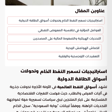
عناوين المقال
استراتيجيات تسعير النفط الخام وتحولات أسواق الطاقة الدولية
العوامل المؤثرة في تنافسية المعروض النفطي
التحديات الهيكلية والضغوط المالية على المصدرين
انكماش الهوامش الربحية
التعقيدات اللوجستية والرقابية
وتحولات
استراتيجيات تسعير النفط الخام
أسواق الطاقة الدولية
تشهد
في الآونة الأخيرة تحولات جذرية
أسواق النفط العالمية
في آليات العرض والطلب، حيث فرضت التغيرات الاقتصادية
المتسارعة على كبار المنتجين تبني سياسات تسعيرية مرنة لمواجهة
التحديات الراهنة. ووفقاً لبيانات “بوابة السعودية”، سجل الخام
الإيراني تراجعاً في مستوياته السعرية عبر تقديم خصومات هي