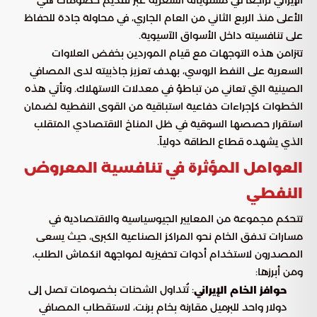
الأعلى منذ الربع الثاني من العام الجاري، في محاولة جادة للحفاظ
على تنافسيته داخل الأسواق الآسيوية.
تتزامن هذه التوجهات مع قيام الموردين بخفض العلاوات
السعرية على النفط الروسي، بهدف تعزيز جاذبيته لدى المصافي
الصينية التي تعاني من تباطؤ في معدلات الاستهلاك. وتأتي هذه
الخطوات كإجراءات دفاعية استباقية من القوى النفطية لضمان
استقرار حصصها السوقية في ظل المناخ الاقتصادي المتقلب
الذي يشهده قطاع الطاقة دولياً.
العوامل المؤثرة في تنافسية المعروض
النفطي
تتحكم مجموعة من المعايير الجيوسياسية والاقتصادية في
مسارات تدفق الخام نحو المراكز الصناعية الكبرى، حيث يسعى
المصدرون لاستخدام أدوات تحفيزية لمواجهة انكماش الطلب،
ومن أبرزها:
: تُتداول الشحنات بخصومات تصل إلى
حوافز الخام الإيراني
دولار واحد للبرميل مقارنة بخام برنت، لاستقطاب المصافي