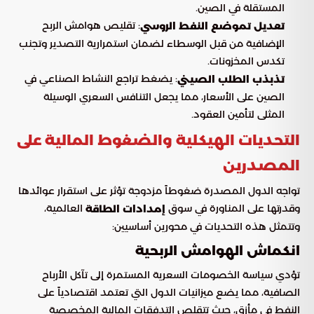
المستقلة في الصين.
: تقليص هوامش الربح
تعديل تموضع النفط الروسي
الإضافية من قبل الوسطاء لضمان استمرارية التصدير وتجنب
تكدس المخزونات.
: يضغط تراجع النشاط الصناعي في
تذبذب الطلب الصيني
الصين على الأسعار، مما يجعل التنافس السعري الوسيلة
المثلى لتأمين العقود.
التحديات الهيكلية والضغوط المالية على
المصدرين
تواجه الدول المصدرة ضغوطاً مزدوجة تؤثر على استقرار عوائدها
وقدرتها على المناورة في سوق
العالمية،
إمدادات الطاقة
وتتمثل هذه التحديات في محورين أساسيين:
انكماش الهوامش الربحية
تؤدي سياسة الخصومات السعرية المستمرة إلى تآكل الأرباح
الصافية، مما يضع ميزانيات الدول التي تعتمد اقتصادياً على
النفط في مأزق، حيث تتقلص التدفقات المالية المخصصة