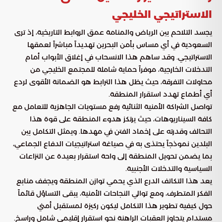
الاستراتيجي الخليجي
يجسد التلاحم بين الرياض والمنامة عمق الروابط التاريخية، إذ ترى
السعودية في أي مساس بأمن البحرين تهديداً مباشراً لعمقها
الاستراتيجي. وقد ساهم هذا الانسحاب في إغلاق الأبواب أمام
التدخلات الخارجية، موفراً حماية شاملة للمجتمع الخليجي من
محاولات التفرقة، حيث يظل هذا الترابط هو الضمانة الأقوى لردع
أي أطماع تهدد استقرار المنطقة.
تواصل الشراكة الأمنية الثنائية رفع مستويات الجاهزية للتعامل مع
كافة السيناريوهات، حيث يرتكز هدوء المنطقة على قوة هذا
التحالف وقدرته على إخماد الفتن في مهدها. ويمثل التكامل بين
البلدين نموذجاً يحتذى به في صياغة استراتيجيات الدفاع الجماعي،
بما يضمن تحويل المنطقة إلى واحة استقرار بعيدة عن النزاعات
السياسية والتدخلات الأجنبية.
يعد هذا التكاتف الدرع الذي يحمي توازن المنطقة ويجفف منابع
الفكر المتطرف، ومع توالي النجاحات الأمنية، يبقى التساؤل قائماً
حول كيفية تطوير هذا التكامل ليكون ركيزة لمستقبل أمني
مستدام يتجاوز العقبات الراهنة نحو استقرار إقليمي شامل وراسخ.