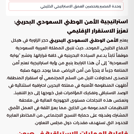
وحدة المصير وتحصين العمق الاستراتيجي الخليجي
استراتيجية
:
الأمن الوطني السعودي البحريني
تعزيز الاستقرار الإقليمي
يعتبر
حجر الزاوية في هيكل
الأمن الوطني السعودي البحريني
الدفاع الخليجي الموحد، حيث تتبنى المملكة العربية السعودية
موقفاً ثابتاً يدعم السيادة البحرينية في كافة قراراتها. وتشير “بوابة
السعودية” إلى أن هذا الترابط ينبع من رؤية استراتيجية تعتبر أمن
المنامة جزءاً لا يتجزأ من أمن الرياض، مما يوجد جبهة صلبة
تتصدى لمحاولات النيل من السلم المجتمعي أو استقرار المنطقة.
أظهرت المنظومة الأمنية في مملكة البحرين احترافية استثنائية في
الرصد الاستباقي وتفكيك المؤامرات قبل خروجها إلى حيز التنفيذ.
وتعكس هذه النجاحات مستوى الجهوزية العالية في ملاحقة
التنظيمات المدعومة من الخارج، مما يعزز الثقة في العمل الأمني
المشترك وقدرته على حماية النسيج الاجتماعي من المخاطر العابرة
للحدود التي تستهدف مقدرات دول مجلس التعاون.
فاعلية العمليات الاستباقية في صون