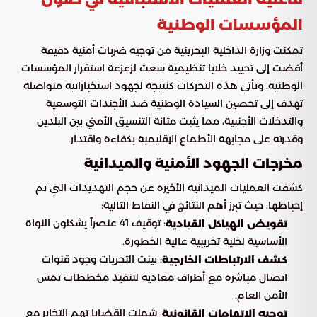
المؤسسات الوطنية
تمكنت وزارة الداخلية البحرينية من توجيه ضربات أمنية دقيقة
أفضت إلى تحييد خلايا تنظيمية سعت لزعزعة استقرار المؤسسات
الوطنية. وتأتي هذه التحركات كنتيجة لجهود استخباراتية متواصلة
تهدف إلى تحصين السيادة الوطنية ضد الأجندات التوسعية
والتدخلات الأجنبية، مما يثبت متانة التنسيق الأمني بين البلدين
وقدرته على مجابهة الأطماع الإقليمية بكفاءة واقتدار.
مخرجات الجهود الأمنية والميدانية
كشفت العمليات الميدانية الأخيرة عن حجم التهديدات التي تم
إحباطها، حيث تبرز أهم النتائج في النقاط التالية:
: توقيف 41 عنصراً يشكلون النواة
تقويض الهياكل القيادية
الأساسية لخلية تخريبية عالية الخطورة.
: بينت التحريات وجود قنوات
كشف الارتباطات الخارجية
اتصال مباشرة مع أطراف معادية لتنفيذ مخططات تمس
الأمن العام.
: شملت القضايا تهم التخابر مع
توجيه الاتهامات القانونية