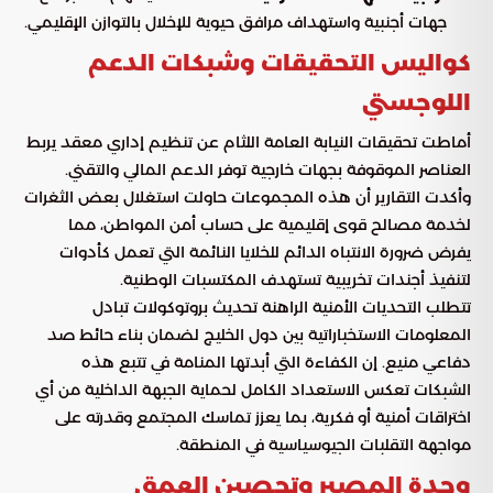
جهات أجنبية واستهداف مرافق حيوية للإخلال بالتوازن الإقليمي.
كواليس التحقيقات وشبكات الدعم
اللوجستي
أماطت تحقيقات النيابة العامة اللثام عن تنظيم إداري معقد يربط
العناصر الموقوفة بجهات خارجية توفر الدعم المالي والتقني.
وأكدت التقارير أن هذه المجموعات حاولت استغلال بعض الثغرات
لخدمة مصالح قوى إقليمية على حساب أمن المواطن، مما
يفرض ضرورة الانتباه الدائم للخلايا النائمة التي تعمل كأدوات
لتنفيذ أجندات تخريبية تستهدف المكتسبات الوطنية.
تتطلب التحديات الأمنية الراهنة تحديث بروتوكولات تبادل
المعلومات الاستخباراتية بين دول الخليج لضمان بناء حائط صد
دفاعي منيع. إن الكفاءة التي أبدتها المنامة في تتبع هذه
الشبكات تعكس الاستعداد الكامل لحماية الجبهة الداخلية من أي
اختراقات أمنية أو فكرية، بما يعزز تماسك المجتمع وقدرته على
مواجهة التقلبات الجيوسياسية في المنطقة.
وحدة المصير وتحصين العمق