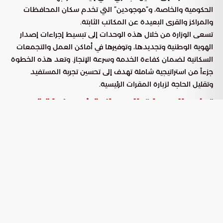
الحكومية والخاصة، و”موجودين” التي تخدم سكان المحافظات
والمراكز والقرى البعيدة عن المكاتب الثابتة.
تسعى الوزارة من خلال هذه الوحدات إلى تبسيط إجراءات إصدار
الهوية الوطنية وتجديدها، وتوفيرها في أماكن العمل والتجمعات
السكانية لضمان كفاءة الخدمة وسرعة الإنجاز. وتعد هذه الخطوة
جزءاً من استراتيجية شاملة تهدف إلى تحسين تجربة المستفيد
وتقليل الحاجة لزيارة المقرات الرئيسية.
توزيع الوحدات الميدانية في منطقة
الرياض
أطلقت الوحدات المتنقلة في منطقة الرياض جدولاً زمنياً مكثفاً
يغطي عدة محافظات ومراكز لخدمة الرجال والنساء في مواقع
تواجدهم:
مركز سمنان بالزلفي (للرجال)، ومركزا اللغف وعروى،
يوم الأحد:
إضافة إلى مدارس في القصب وعفيف (للنساء).
متوسطة القصب ومدرسة البرزة، مع تواجد في
يوم الاثنين:
مركز ساجر المخصص للنساء لمدة يومين.