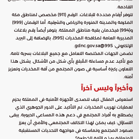
القادمة.
تتوفر أرقام محددة للبلاغات. الرقم (911) مخصص لمناطق مكة
المكرمة والمدينة المنورة والرياض والشرقية. أما الرقمان (999)
و(994) فيخدمان بقية مناطق المملكة. يتوفر أيضاً رقم بلاغات
المديرية العامة لمكافحة المخدرات (995)، بالإضافة إلى البريد
الإلكتروني: 995@gdnc.gov.sa.
تضمن الجهات المختصة التعامل مع جميع البلاغات بسرية تامة،
مع تأكيد عدم مساءلة المُبلغ بأي شكل من الأشكال. يشكل هذا
التعاون ركيزة أساسية في صون المجتمع من آفة المخدرات وتعزيز
أمنه.
وأخيراً وليس آخراً
استعرض المقال كيف تتصدى الأجهزة الأمنية في المملكة بحزم
لعمليات تهريب المخدرات. تم التأكيد على الدور الجوهري الذي
يضطلع به أفراد المجتمع في دعم هذه المساعي الحيوية. يبقى
التساؤل: كيف يمكن لهذا التكاتف المجتمعي والأمني أن يعزز
صمود المجتمع وتماسكه في مواجهة التحديات المستقبلية
المتعلقة بهذه الآفة الخطيرة؟