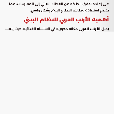
على إعادة تدفق الطاقة من الغطاء النباتي إلى المفترسات، مما
يدعم استعادة وظائف النظام البيئي بشكل واسع.
أهمية الأرنب العربي للنظام البيئي
يحتل
مكانة محورية في السلسلة الغذائية، حيث يلعب
الأرنب العربي
دورًا رئيسيًا في تنظيم العمليات البيئية ضمن جميع مستويات الهرم
الغذائي. يقوم هذا الحيوان العاشب بالرعي ونشر البذور، مما
يساهم في تنظيم الغطاء النباتي عبر النظم البيئية المتنوعة داخل
المحمية. يشكل
مصدر غذاء رئيسيًا للمفترسات
الأرنب العربي
الصحراوية. ينقل الطاقة من الكتلة النباتية الشحيحة في الصحراء
بكفاءة بيئية عالية، ويدعم استدامة الحياة البرية في المستويات
العليا من السلسلة الغذائية.
رؤية المحمية لتعزيز العمليات البيئية
صرح أندرو زالوميس، الرئيس التنفيذي لهيئة تطوير محمية الأمير
محمد بن سلمان الملكية، أن استعادة الحياة الفطرية تتجاوز مجرد
زيادة أعداد الأنواع. تركز الجهود على تعزيز العمليات البيئية
المتكاملة. يعتبر
عنصرًا أساسيًا في النظام البيئي،
الأرنب العربي