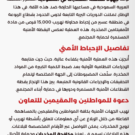
العربية السعودية في مساعيها الحازمة ضد هذه الآفة. في هذا
الإطار، تمكنت الدوريات البرية التابعة لحرس الحدود بقطاع الربوعة
في منطقة عسير من إحباط محاولة تهريب 15,000 قرص من مادة
الأمفيتامين المخدرة. هذه العملية تعكس اليقظة الأمنية
المستمرة لحماية المجتمع.
تفاصيل الإحباط الأمني
أُنجزت هذه العملية الأمنية بكفاءة عالية، حيث جرت متابعة
الإجراءات النظامية الأولية بعد ضبط الكمية الكبيرة من المواد
المخدرة. سلّمت المضبوطات إلى الجهة المختصة لإتمام
التحقيقات والإجراءات القانونية المتبعة. يبرز هذا الإنجاز يقظة
القطاعات الأمنية المستمرة ودورها في حماية أبناء المجتمع.
دعوة للمواطنين والمقيمين للتعاون
تهيب الجهات الأمنية بكافة المواطنين والمقيمين بالمساهمة
الفاعلة من خلال الإبلاغ عن أي معلومات تتعلق بأنشطة تهريب أو
ترويج المخدرات. يمكن التواصل عبر الأرقام المخصصة للبلاغات.
هذه البلاغات تسهم في تعزيز
وحماية الأجيال
مكافحة المخدرات