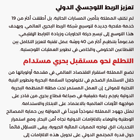
تعزيز الربط اللوجستي الدولي
لم تكتفِ المملكة بتأمين المسارات الحالية، بل أطلقت أكثر من 19
خدمة ملاحية جديدة لتوسيع شبكة الربط البحري العالمي. ويهدف
هذا التوسع إلى تيسير حركة الحاويات وزيادة الترابط الإقليمي،
مدعوماً بتنظيم أكثر من 40 ورشة عمل تقنية لتعزيز التكامل بين
القطاعين الحكومي والخاص في تطوير العمليات اللوجستية.
التطلع نحو مستقبل بحري مستدام
تضع المملكة استقرار الاقتصاد العالمي في مقدمة أولوياتها من
خلال الاستثمار الضخم في تكنولوجيا السلامة البحرية وتطوير البنية
التحتية للموانئ. إن العمل المستمر تحت مظلة المنظمة البحرية
الدولية يترجم رغبة حقيقية في صياغة قطاع بحري مرن قادر على
مواجهة الأزمات العالمية بالاعتماد على الابتكار والاستدامة.
تمثل جهود المملكة نموذجاً فريداً في الموازنة بين حماية المصالح
الوطنية والوفاء بالالتزامات الدولية تجاه أمن البحار. ومع استمرار
التحديات التي تواجه الممرات المائية الحيوية، يبقى التساؤل قائماً
حول قدرة المجتمع الدولي على تحويل هذه الالتزامات إلى