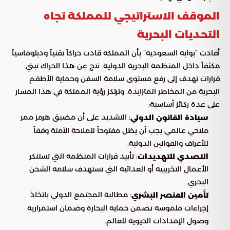
الموقف الاستراتيجي للمملكة تجاه
التحديات البحرية
أفادت “بوابة السعودية” بأن المملكة قادت حراكاً تقنياً ودبلوماسياً
مكثفاً داخل المنظمة البحرية الدولية. نتج عن هذا الحراك تبني
قرارات تهدف إلى رفع مستوى سلامة السفن وحماية الأطقم
البحرية من المخاطر المتزايدة. وترتكز رؤية المملكة في هذا المسار
على عدة ركائز أساسية:
: التشديد على أن مضيق هرمز ممر
سيادة القانون الدولي
ملاحي عالمي يجب أن يظل مفتوحاً للملاحة الآمنة وفقاً
للأعراف والقوانين الدولية.
: تأييد قرارات المنظمة التي تستنكر
التصدي للتهديدات
الأعمال التخريبية أو العدائية التي تستهدف سلامة الشحن
البحري.
: مطالبة المجتمع الدولي باتخاذ
تأمين العنصر البشري
إجراءات ملموسة تضمن حماية البحارة وضمان استمرارية
وصول الإمدادات الحيوية للعالم.