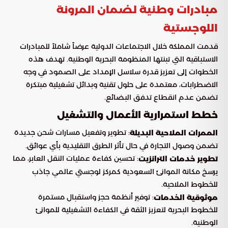
مبادرات وطنية لضمان المرونة
اللوجستية
قدمت المملكة خلال الاجتماعات الدولية عرضاً شاملاً للمبادرات
الاستباقية التي تبنتها المنظومة البحرية الوطنية. تهدف هذه
الخطوات إلى تعزيز قدرة سلاسل الإمداد على الصمود في وجه
الاضطرابات، معتمدة على حلول تقنية وبدائل تشغيلية مبتكرة
تضمن عدم انقطاع تدفق البضائع.
خطط استمرارية الأعمال والتشغيل
: تطوير وتفعيل مسارات شحن جديدة
الممرات الملاحية البديلة
تضمن وصول التجارة في حال تأثر الطرق التقليدية بأي عوائق.
: تحسين كفاءة عمليات النقل العابر، مما
تطوير خدمات الترانزيت
يرسخ مكانة الموانئ السعودية كمركز لوجستي عالمي جاذب
للخطوط الملاحية.
: توفير أنظمة حجز واستقبال مستمرة
موثوقية الخدمات
للخطوط البحرية لتعزيز الثقة في الكفاءة التشغيلية للموانئ
الوطنية.