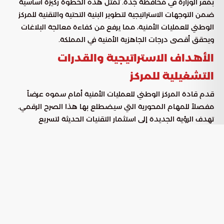
بمقر الوزارة في محافظة جدة. تُمثل هذه الخطوة ركيزة أساسية
ضمن التوجهات الاستراتيجية لتطوير البنية التحتية والتقنية للمركز
الوطني للعمليات الأمنية، مما يرفع من كفاءة معالجة البلاغات
ويحقق أقصى درجات الجاهزية الأمنية في المملكة.
الأهداف الاستراتيجية والقدرات
التشغيلية للمركز
قدم قادة المركز الوطني للعمليات الأمنية أمام سموه عرضاً
مفصلاً للمهام المحورية التي سيضطلع بها هذا الصرح الرقمي.
تهدف الرؤية الجديدة إلى استثمار التقنيات الحديثة لتسريع
الاستجابة الميدانية، وخلق بيئة تقنية متكاملة تدعم صناع القرار،
وتنسق الجهود بين القطاعات الأمنية المختلفة لضمان جودة
الأداء التشغيلي.
دعم العمليات الميدانية في منطقة مكة
المكرمة
يقدم المركز دعماً لوجستياً وتقنياً متطوراً لاستقبال ومعالجة
البلاغات الطارئة في منطقة مكة المكرمة، وتتركز مهامه في النقاط