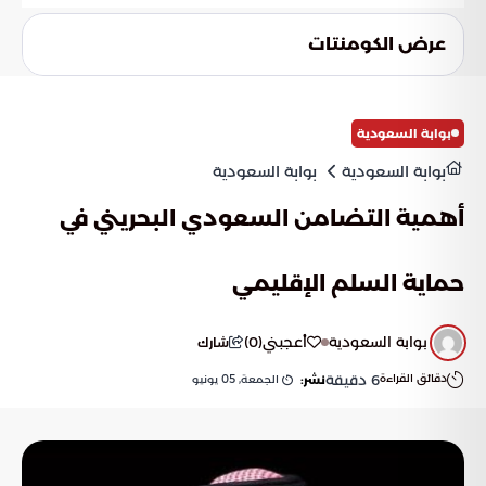
يطرح التساؤل حول مدى كفاية الإجراءات الرادعة وحدها لتغيير
السلوك، ومدى الحاجة إلى تكثيف البرامج التوعوية لغرس قيم
عرض الكومنتات
احترام حقوق الآخرين في نفوس الأجيال القادمة بشكل مستدام.
بوابة السعودية
بوابة السعودية
بوابة السعودية
أهمية التضامن السعودي البحريني في
حماية السلم الإقليمي
بوابة السعودية
أعجبني
(
0
)
شارك
دقائق القراءة
6
دقيقة
الجمعة, 05 يونيو
نشر: