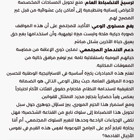
: منع تحويل المساحات المخصصة
ترسيخ الانضباط العام
لأغراض إنسانية وتنظيمية إلى أماكن ركن عشوائية من قبل غير
المصرح لهم.
: التأكيد للمجتمع على أن هذه المواقف
رفع مستوى الوعي
ضرورة حركية ملحة وليست ميزة ترفيهية، وأن استخدامها بغير حق
يعيق حياة الآخرين بشكل مباشر.
: تمكين ذوي الإعاقة من ممارسة
دعم الاندماج المجتمعي
حياتهم اليومية باستقلالية تامة عبر توفير مرافق خالية من
المعوقات المكانية.
تعتبر هذه المبادرات ركيزة أساسية في الاستراتيجية الوطنية لتحسين
جودة المرافق العامة، حيث يظل الوعي الذاتي هو الضمانة
الحقيقية لاستدامة النظام، فاحترام حقوق الفئات الأكثر احتياجاً
يعكس رقياً حضارياً يتجاوز مجرد الامتثال للقوانين.
ومع استمرار هذا الحزم المروري، يبرز تساؤل جوهري حول سبل
تحويل هذا الانضباط إلى سلوك نابع من القناعة الشخصية؛ فهل
تكفي الإجراءات الرادعة وحدها لتغيير السلوك المجتمعي، أم أننا
بحاجة لتركيز أكبر على البرامج التوعوية لغرس هذه القيم في نفوس
الأجيال القادمة؟