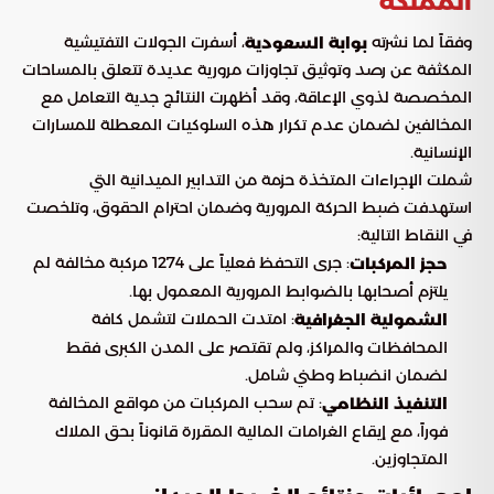
المملكة
وفقاً لما نشرته
، أسفرت الجولات التفتيشية
بوابة السعودية
المكثفة عن رصد وتوثيق تجاوزات مرورية عديدة تتعلق بالمساحات
المخصصة لذوي الإعاقة، وقد أظهرت النتائج جدية التعامل مع
المخالفين لضمان عدم تكرار هذه السلوكيات المعطلة للمسارات
الإنسانية.
شملت الإجراءات المتخذة حزمة من التدابير الميدانية التي
استهدفت ضبط الحركة المرورية وضمان احترام الحقوق، وتلخصت
في النقاط التالية:
: جرى التحفظ فعلياً على 1274 مركبة مخالفة لم
حجز المركبات
يلتزم أصحابها بالضوابط المرورية المعمول بها.
: امتدت الحملات لتشمل كافة
الشمولية الجغرافية
المحافظات والمراكز، ولم تقتصر على المدن الكبرى فقط
لضمان انضباط وطني شامل.
: تم سحب المركبات من مواقع المخالفة
التنفيذ النظامي
فوراً، مع إيقاع الغرامات المالية المقررة قانوناً بحق الملاك
المتجاوزين.