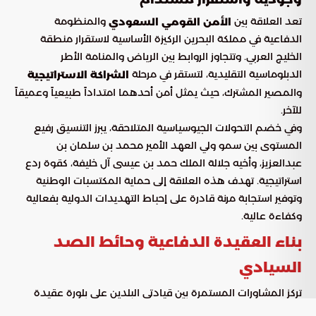
تعد العلاقة بين
والمنظومة
الأمن القومي السعودي
الدفاعية في مملكة البحرين الركيزة الأساسية لاستقرار منطقة
الخليج العربي. وتتجاوز الروابط بين الرياض والمنامة الأطر
الدبلوماسية التقليدية، لتستقر في مرحلة
الشراكة الاستراتيجية
والمصير المشترك، حيث يمثل أمن أحدهما امتداداً طبيعياً وعميقاً
للآخر.
وفي خضم التحولات الجيوسياسية المتلاحقة، يبرز التنسيق رفيع
المستوى بين سمو ولي العهد الأمير محمد بن سلمان بن
عبدالعزيز، وأخيه جلالة الملك حمد بن عيسى آل خليفة، كقوة ردع
استراتيجية. تهدف هذه العلاقة إلى حماية المكتسبات الوطنية
وتوفير استجابة مرنة قادرة على إحباط التهديدات الدولية بفعالية
وكفاءة عالية.
بناء العقيدة الدفاعية وحائط الصد
السيادي
تركز المشاورات المستمرة بين قيادتي البلدين على بلورة عقيدة
دفاعية موحدة تضمن
في كافة الأصعدة.
التكامل الاستراتيجي