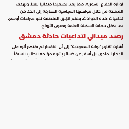
لوزارة الدفاع السورية، مما يعد تصعيداً ميدانياً لافتاً. وتهدف
المملكة من خلال مواقفها السياسية الصارمة إلى الحد من
تداعيات هذه الحوادث، ومنع انزلاق المنطقة نحو صراعات أوسع،
بما يكفل حماية السكينة العامة وصون الأرواح.
رصد ميداني لتداعيات حادثة دمشق
أشارت تقارير “بوابة السعودية” إلى أن الانفجار لم يقتصر أثره على
الدمار المادي، بل أسفر عن خسائر بشرية مؤلمة تتطلب تنسيقاً
دولياً لمواجهة هذه المخاطر المتزايدة. وتتلخص أبرز نتائج الحادثة
في النقاط التالية:
وفاة أحد أفراد القوات السورية متأثراً بإصابات بليغة تعرض لها
في موقع الانفجار.
وقوع إصابات متباينة الخطورة بين المدنيين المارين في
المنطقة أثناء وقوع الحادث.
تضرر البنية التحتية والمباني المجاورة، مما أدى إلى حالة من
القلق الأمني في الأحياء السكنية المحيطة.
الركائز الاستراتيجية للموقف السعودي