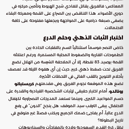
المعاكس؛ فالفريق يقاتل لتفادي شبح الهبوط وتأمين مركزه في
دوري الأضواء. هذا التناقض بين الصراع على القمة ومعركة البقاء
يضفي صبغة درامية على المواجهة ويجعلها مفتوحة على كافة
الاحتمالات.
اختبار الثبات الذهني وحلم الدرع
خاض النصر موسماً استثنائياً اتسم بالتقلبات الحادة بين
الطموحات القارية والضغوط المحلية المستمرة. ورغم اعتلائه
القمة برصيد 83 نقطة، إلا أن الملاحقة الشرسة من الهلال تضع
الفريق تحت ضغط ذهني كبير، حيث إن أي هفوة الليلة قد تعصف
بأحلام التتويج باللقب الغالي في اللحظات الأخيرة.
تضع هذه الموقعة نجوم الفريق، وفي مقدمتهم
كريستيانو
، أمام اختبار حقيقي لإثبات الشخصية القيادية والقدرة على
رونالدو
حسم المواعيد الكبرى. وبينما تستعد المدرجات النصراوية لكرنفال
الاحتفال، يبقى الترقب سيد الموقف: هل ينجح “الدون” في رفع
الدرع عالياً، أم يفاجئ ضمك الجميع ويكتب فصلاً غير متوقع في
تاريخ البطولة؟
تظل كرة القدم السعودية ولادة بالمفاجآت والسيناريوهات