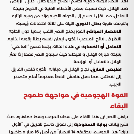
أهدر النصر فرصة ذهبية لحسم الصراع مبكراً خلال “ديربي الرياض”
ضد الهلال، حيث تسببت بعض الأخطاء الفنية في الخروج بنتيجة
التعادل، مما نقل الحسم إلى الجولة الأخيرة وزاد من وتيرة الإثارة.
وتتوقف هوية
الليلة على ثلاثة احتمالات رئيسية:
بطل الدوري
: الفوز يمنح النصر اللقب رسمياً دون الحاجة
الانتصار المباشر
للنظر في نتائج الملاعب الأخرى، ليعلن نفسه بطلاً بقوته الذاتية.
: في هذه الحالة، يرتبط مصير “العالمي”
التعادل أو الخسارة
بنتيجة مباراة الهلال والفيحاء؛ حيث سيتوج النصر فقط إذا تعثر
الهلال بالتعادل أو الهزيمة.
: نجاح الهلال في مباراته الأخيرة قلص الفارق
تقليص الفارق
إلى نقطتين، مما جعل هامش الخطأ معدوماً أمام متصدر
الترتيب.
القوة الهجومية في مواجهة طموح
البقاء
يراهن النصر في هذا اللقاء على سجله المرعب وسط جماهيره، حيث
تشير بيانات
إلى تفوق كاسح للفريق في “الأول
بوابة السعودية
بارك” هذا الموسم، بتحقيقه 14 انتصاراً من أصل 16 مباراة خاضها