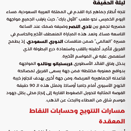
ليلة الحقيقة
تتجه أنظار جماهير كرة القدم في المملكة العربية السعودية، مساء
اليوم الخميس، نحو ملعب “الأول بارك”، حيث يترقب الجميع مواجهة
مصيرية تجمع بين
وضيفه ضمك عند الساعة
نادي النصر
التاسعة مساءً. وتعد هذه المباراة المنعطف الأخير والحاسم في
مسيرة “العالمي” ضمن منافسات
، إذ يطمح
الدوري السعودي
الفريق لتأكيد أحقيته باللقب واستعادة درع البطولة الذي
استعصى عليه في المواسم الأخيرة.
يدخل رفاق القائد الأسطوري
المواجهة
كريستيانو رونالدو
بدوافع معنوية مختلطة؛ فمن جهة يسعى الفريق لمصالحة
قاعدته الجماهيرية العريضة، ومن جهة أخرى يهدف لتجاوز خيبة
الخروج الآسيوي أمام جامبا أوساكا. وتمثل هذه الـ 90 دقيقة
الفرصة المثالية لتحويل الضغوط القارية إلى إنجاز محلي يكلل جهود
موسم شاق من العطاء والبحث عن الذهب.
مسارات التتويج وحسابات النقاط
المعقدة