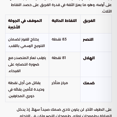
على أرضه، وهو ما يعزز الثقة في قدرة الفريق على حصد النقاط
الثلاث.
الفريق
النقاط الحالية
الموقف في الجولة
الأخيرة
83 نقطة
يحتاج للفوز لضمان
النصر
التتويج الرسمي باللقب.
81 نقطة
يترقب تعثر المتصدر مع
الهلال
ضرورة انتصاره على
الفيحاء.
مركز متأخر
يقاتل من أجل نقطة
ضمك
وحيدة لتأمين بقائه في
دوري المحترفين.
على الطرف الآخر، لن يكون نادي ضمك صيداً سهلاً، إذ يدخل
المباراة بطموحات توازي طموحات النصر ولكن في الاتجاه