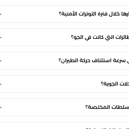
مختلفة ورئاسة الأركان العامة للجيش الكويتي. ويهدف
 وتفعيل بروتوكولات حماية المجال الجوي الوطني
راءات الاحترازية تحويل مسار 11 رحلة جوية تابعة لشركتي الخطوط الجوية الكويتية وطيران
ة أكثر أماناً لتجنب أي مخاطر محتملة في الأجواء المتأثرة
الدول المجاورة بصفة مؤقتة. اتُخذ هذا الإجراء
المسافرين حتى يتم التأكد من سلامة المسارات الجوية
في التصدي للتهديدات المتنوعة، مثل الطائرات المسيرة
 المخاطر مكن الجهات الفنية من إعادة تقييم سلامة
 الابتعاد عن مناطق التوتر الجيوسياسي. تسعى السلطات
للمجال الجوي التجاري ومنع تعرض الطائرات المدنية
رات الأمنية المتسارعة في المنطقة. تهدف هذه
ن خلال إجراءات تنظيمية دقيقة تضمن استمرارية العمل