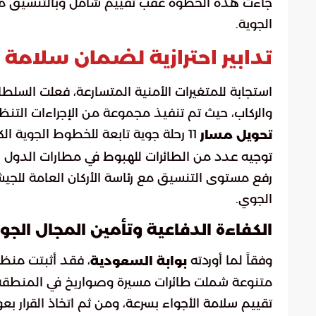
جاءت هذه الخطوة عقب تقييم شامل وبالتنسيق مع ا
الجوية.
تدابير احترازية لضمان سلامة 
استجابة للمتغيرات الأمنية المتسارعة، فعلت الس
والركاب، حيث تم تنفيذ مجموعة من الإجراءات التن
11 رحلة جوية تابعة للخطوط الجوية الكويتية وطيران الجزيرة إلى مسارات بديلة أكثر أماناً.
تحويل مسار
توجيه عدد من الطائرات للهبوط في مطارات الدول 
رفع مستوى التنسيق مع رئاسة الأركان العامة للجيش
الجوي.
الكفاءة الدفاعية وتأمين المجال الج
وفقاً لما أوردته
، فقد أثبتت منظ
بوابة السعودية
متنوعة شملت طائرات مسيرة وصواريخ في المنطقة. ه
تقييم سلامة الأجواء بسرعة، ومن ثم اتخاذ القرار بع