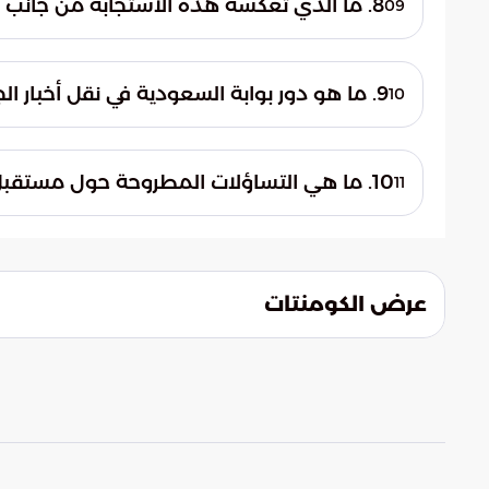
8. ما الذي تعكسه هذه الاستجابة من جانب السلطات الكويتية؟
09
في المرافق الحيوية تحت ظروف الأزمات.
تعكس هذه الاستجابة الاحترافية قدرة فائقة 
الحيوية رغم التحديات الإقليمية. كما تظهر ك
9. ما هو دور بوابة السعودية في نقل أخبار الجاهزية الدفاعية؟
10
السيادة الوطنية وسلامة الأفراد.
أوردت بوابة السعودية تقارير تؤكد الجاهزية 
للتهديدات. ساهمت هذه المعلومات في دعم التق
10. ما هي التساؤلات المطروحة حول مستقبل حماية المجالات الجوية؟
11
انتظام الرحلات الجوية في الكويت.
يبقى التساؤل قائماً حول مدى قدرة الابتكارا
للمجالات الجوية. يأتي ذلك في ظل التطور المس
تواجهها دول المنطقة.
عرض الكومنتات