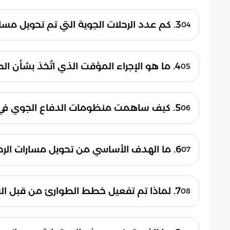
تم التنسيق بشكل مكثف مع الأجهزة الأمنية ال
هذا التعاون إلى تقييم شامل للحالة الدفاعية
3. كم عدد الرحلات الجوية التي تم تحويل مسارها خلال فترة التوترات الأمنية؟
04
لضمان أمن الرحلات الجوية والركاب.
شملت الإج
الجزيرة. تم توجيه هذه الرحلات إلى مسارات بديل
4. ما هو الإجراء المؤقت الذي اتُخذ بشأن الطائرات التي كانت في الجو؟
05
بالظروف الأمنية.
تم توجيه عدد من الطائرات للهبوط في مطارات 
كخطوة استباقية لضمان أمن أطقم الطائرات و
5. كيف ساهمت منظومات الدفاع الجوي في سرعة استئناف حركة الطيران؟
06
المعتادة وخلوها من التهديدات.
أظهرت منظومات الدفاع الجوي جاهزية عالية 
والصواريخ في المنطقة. هذا النجاح في تحييد
6. ما الهدف الأساسي من تحويل مسارات الرحلات الجوية؟
07
الأجواء بسرعة واتخاذ قرار عودة الرحلات.
الهدف الرئيسي من تحويل مسارات الرحلات هو
من خلال ذلك إلى توفير أقصى درجات الحماية 
7. لماذا تم تفعيل خطط الطوارئ من قبل السلطات المختصة؟
08
لأي احتكاكات أو مخاطر عسكرية.
فعلت السلطات خطط الطوارئ استجابة للمتغي
الخطط إلى حماية المسارات الجوية والركاب م