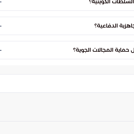
على إدارة الأزمات وضمان استمرارية عمل المرافق
فاءة التنسيق بين القطاعين المدني والعسكري لحماية
العالية لمنظومات الدفاع الجوي في المنطقة وتصديها
ييمات الفنية التي أدت في النهاية إلى اتخاذ قرار
ت التكنولوجية الدفاعية القادمة على توفير حماية مطلقة
تمر والمتسارع لوسائل التهديد الجوي الحديثة التي