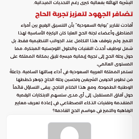
البشرية الهائلة بفعالية كبرى رغم التحديات الميدانية.
تضافر الجهود لتعزيز تجربة الحاج
أفادت تقارير “بوابة السعودية” بأن التنسيق الرفيع بين أمراء
المناطق وأعضاء لجنة الحج العليا كان الركيزة الأساسية لهذا
التميز. ولم يتوقف هذا التكامل عند الجوانب التنظيمية فقط، بل
شمل توظيف أحدث التقنيات والحلول اللوجستية المبتكرة، مما
حول رحلة الحج إلى تجربة إيمانية ميسرة تليق بمكانة المملكة على
المستوى العالمي.
تستمر المملكة العربية السعودية في أداء رسالتها السامية، جاعلةً
من تطوير الحرمين الشريفين وتحسين رحلة الحاج جوهر خططها
الوطنية الطموحة. ومع هذا الختام الناجح، يبقى التساؤل قائماً
حول آفاق المستقبل: إلى أي مدى ستسهم الابتكارات الرقمية
المتقدمة وتقنيات الذكاء الاصطناعي في إعادة تعريف معايير
الرفاهية والتميز في مواسم الحج القادمة؟