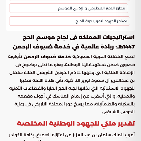
محاور التميز التنظيمي والإداري للموسم
تضافر الجهود لتعزيز تجربة الحاج
استراتيجيات المملكة في نجاح موسم الحج
1447هـ: ريادة عالمية في خدمة ضيوف الرحمن
تضع المملكة العربية السعودية
كأولوية
خدمة ضيوف الرحمن
قصوى ضمن مستهدفاتها الوطنية، وهو ما تجلى بوضوح في
الإشادة الملكية التي وجهها خادم الحرمين الشريفين الملك سلمان
بن عبدالعزيز آل سعود لوزير الداخلية. تأتي هذه اللفتة تقديراً
للجهود الاستثنائية التي بذلتها لجنة الحج العليا والقطاعات الأمنية
والمدنية، والتي أسفرت عن إتمام المناسك في أجواء مفعمة
بالسكينة والطمأنينة، مما يرسخ دور المملكة التاريخي في رعاية
الحرمين الشريفين.
تقدير ملكي للجهود الوطنية المخلصة
أعرب الملك سلمان بن عبدالعزيز عن اعتزازه العميق بكافة الكوادر