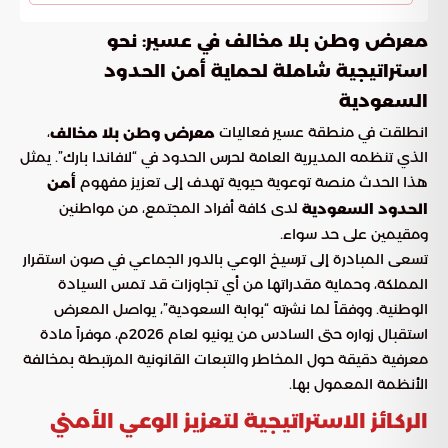
معرض وطن بلا مخالف في عسير: نحو
استراتيجية شاملة لحماية أمن الحدود
السعودية
انطلقت في منطقة عسير فعاليات
،
معرض وطن بلا مخالف
الذي تنظمه المديرية العامة لحرس الحدود في “لافاندا بارك”. يمثل
هذا الحدث منصة توعوية حيوية تهدف إلى تعزيز مفهوم
أمن
لدى كافة أفراد المجتمع، من مواطنين
الحدود السعودية
ومقيمين على حد سواء.
تسعى المبادرة إلى ترسيخ الوعي بالدور الجماعي في صون استقرار
المملكة، وحماية مقدراتها من أي تجاوزات قد تمس السيادة
الوطنية. ووفقاً لما نشرته “بوابة السعودية”، يواصل المعرض
استقبال زواره حتى السادس من يونيو لعام 2026م، موفراً مادة
معرفية دقيقة حول المخاطر والتبعات القانونية المرتبطة بمخالفة
الأنظمة المعمول بها.
الركائز الاستراتيجية لتعزيز الوعي الأمني