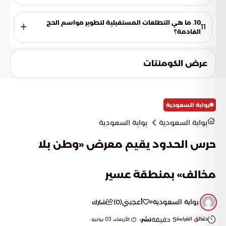
والطمأنينة.
تضع المملكة خدمة ضيوف الرحمن وتطوير الحرمين الشريفين
كأولوية قصوى ضمن مستهدفاتها الوطنية، وتسعى باستمرار
10. ما هي التطلعات المستقبلية لتطوير مواسم الحج
11
لتحسين رحلة الحاج وجعلها أكثر راحة ورفاهية.
القادمة؟
تتطلع المملكة إلى التوسع في استخدام الابتكارات الرقمية
المتقدمة وتقنيات الذكاء الاصطناعي، بهدف إعادة تعريف معايير
عرض الكومنتات
الرفاهية والتميز وتسهيل المناسك للأجيال القادمة.
بوابة السعودية
بوابة السعودية
بوابة السعودية
حرس الحدود يقيم معرض «وطن بلا
مخالف» بمنطقة عسير
بوابة السعودية
أعجبني
(
0
)
شارك
دقائق القراءة
5
دقيقة
الأربعاء, 03 يونيو
نشر: