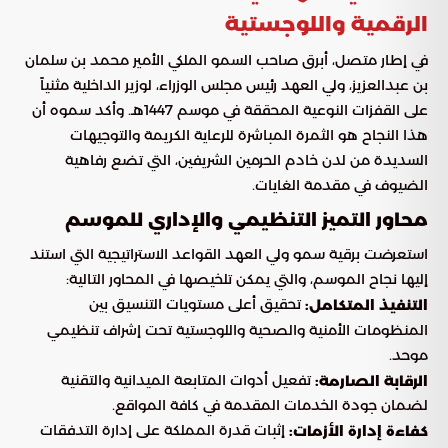
الرقمية واللوجستية
في إطار متصل، أبرق صاحب السمو الملكي الأمير محمد بن سلمان
بن عبدالعزيز، ولي العهد رئيس مجلس الوزراء، لوزير الداخلية مثنياً
على القفزات النوعية المحققة في موسم 1447هـ. وأكد سموه أن
هذا النجاح هو الثمرة المباشرة للرعاية الكريمة والتوجيهات
السديدة من لدن خادم الحرمين الشريفين، التي تضع رفاهية
الضيوف في مقدمة الغايات.
محاور التميز التنظيمي والإداري للموسم
استعرضت برقية سمو ولي العهد القواعد الاستراتيجية التي استند
إليها نجاح الموسم، والتي يمكن تلخيصها في المحاور التالية:
تحقيق أعلى مستويات التنسيق بين
التنفيذ المتكامل:
المنظومات الأمنية والصحية واللوجستية تحت إشراف تنظيمي
موحد.
تفعيل أدوات المتابعة الميدانية والتقنية
الرقابة الصارمة:
لضمان جودة الخدمات المقدمة في كافة المواقع.
إثبات قدرة المملكة على إدارة التدفقات
كفاءة إدارة الأزمات: