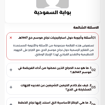
بوابة السعودية
الاسئلة الشائعة
01
أسئلة وأجوبة حول استراتيجيات نجاح موسم حج 1447هـ
تستعرض هذه القائمة مجموعة من الأسئلة والأجوبة المستمدة
من التقارير الرسمية حول نجاح موسم الحج، مع التركيز على الجهود
التنظيمية والتقدير القيادي لهذا الإنجاز الوطني.
1. ما هو عدد الحجاج الذين تمكنوا من أداء الفريضة في
02
موسم 1447هـ؟
تمكن أكثر من (1,707,301) حاج من أداء مناسكهم بيسر وأمان تام،
وذلك بفضل الرعاية الكريمة والتخطيط المسبق الذي وفرته
2. كيف عبّر خادم الحرمين الشريفين عن تقديره للجهات
03
قطاعات الدولة المختلفة لخدمة ضيوف الرحمن.
المشاركة في الحج؟
وجه خادم الحرمين الشريفين برقية شكر لوزير الداخلية، أشاد فيها
بالجهود الاستثنائية للجنة الحج العليا والقطاعات الأمنية والمدنية،
3. ما هي الركائز الأساسية التي استند إليها نجاح الخطط
04