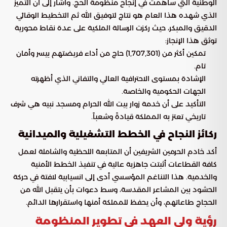
الوطنية التي ساهمت في إنجاح منظومة الحج. وأشار إلى أن التميز
الذي شهده هذا العام هو نتاج لتوفيق الله ثم التخطيط الوقائي
الدقيق والمبكر، حيث ركزت الرسالة الملكية على عدة نقاط محورية
توثق هذا الإنجاز:
تمكين أكثر من (1,707,301) حاج من أداء فريضتهم بيسر وأمان
تام.
الإشادة بمستوى الاحترافية العالي والتفاني الذي أظهرته
الجهات الحكومية والخاصة.
التأكيد على أن خدمة زوار بيت الله الحرام ومسجد نبيه هي شرف
تاريخي تعتز به المملكة قيادةً وشعباً.
ركائز النجاح في الخطط التشغيلية والميدانية
أكد خادم الحرمين الشريفين أن المتابعة اللحظية والشاملة لعمل
كافة القطاعات أثبتت جاهزية عالية في تنفيذ الخطط الأمنية
والخدمية. هذا التناغم المؤسسي أدى إلى انسيابية لافتة في حركة
الحشود بين المشاعر المقدسة، وسط دعوات بأن يتقبل الله من
الحجاج طاعاتهم، وأن يحفظ للمملكة أمنها واستقرارها الدائم.
رؤية ولي العهد في تطوير المنظومة