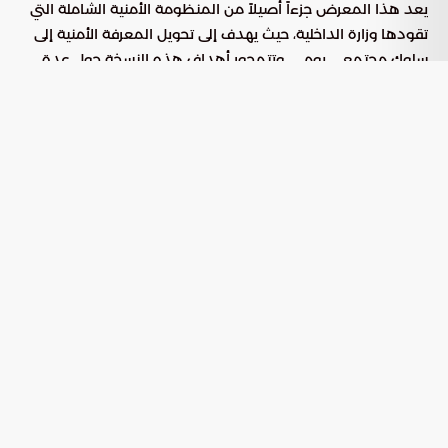
يعد هذا المعرض جزءاً أصيلاً من المنظومة الأمنية الشاملة التي
تقودها وزارة الداخلية، حيث يهدف إلى تحويل المعرفة الأمنية إلى
سلوك مجتمعي يومي. وتتمحور أهداف هذه النسخة حول عدة
نقاط جوهرية:
التوعية ببنود نظام أمن الحدود واللوائح التنفيذية التي تنظم
عملية الدخول والخروج والامتثال القانوني.
تسليط الضوء على العقوبات القضائية الرادعة لكل من يتورط
في تسهيل تنقل المخالفين أو تقديم الدعم لهم.
التحذير القطعي من توفير المأوى أو وسائل النقل أو أي
خدمات لوجستية تساهم في بقاء منتهكي الأنظمة داخل أراضي
المملكة.
تنمية الحس الأمني لدى الأفراد ليكونوا شركاء فاعلين في رصد
وإبلاغ الجهات المختصة عن أي تحركات مشبوهة.
يهدف هذا النهج إلى بناء حائط صد منيع يرتكز على اليقظة
المجتمعية، مما يساهم بفاعلية في تجفيف منابع الجرائم المرتبطة
بالتسلل غير المشروع وحماية النسيج الاجتماعي من الآثار السلبية
للمخالفات.
آليات التواصل والتعاون مع الأجهزة