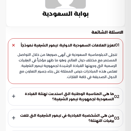
بوابة السعودية
الاسئلة الشائعة
01
تعزيز العلاقات السعودية الدولية: تيمور الشرقية نموذجاً
تتجلى الدبلوماسية السعودية في أبهى صورها من خلال التواصل
المستمر مع مختلف دول العالم، وهو ما ظهر مؤخراً في البرقيات
الرسمية التي وجهتها القيادة الرشيدة لجمهورية تيمور الشرقية.
تعكس هذه المبادرات حرص المملكة على بناء جسور التعاون مع
الدول الصديقة في كافة القارات.
ما هي المناسبة الوطنية التي استدعت تهنئة القيادة
02
السعودية لجمهورية تيمور الشرقية؟
جاءت تهنئة خادم الحرمين الشريفين وسمو ولي العهد بمناسبة
ذكرى استعادة استقلال جمهورية تيمور الشرقية الديمقراطية.
من هي الشخصية القيادية في تيمور الشرقية التي تلقت
03
تعكس هذه الخطوة تقدير المملكة للمناسبات الوطنية للدول
برقيات التهنئة؟
الصديقة، وحرصها على مشاركتهم أفراحهم ومنجزاتهم التاريخية
وجهت القيادة السعودية برقيات التهنئة إلى فخامة الرئيس الدكتور
التي تخدم قيم الاستقرار العالمي.