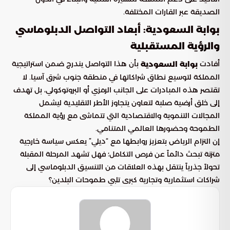
الصديقة عبر القارات المختلفة.
بوابة السعودية: أبعاد التواصل الدبلوماسي
والرؤية المستقبلية
أفادت
بأن هذا التواصل يندرج ضمن استراتيجية
بوابة السعودية
المملكة لتوسيع نطاق شراكاتها في منطقة جنوب شرق آسيا. لا
تقتصر هذه المبادرات على الجانب الرمزي أو البروتوكولي، بل تهدف
إلى خلق أرضية صلبة لتعاون يتجاوز الأطر التقليدية ليشمل
المجالات التنموية والاقتصادية التي تتماشى مع رؤية المملكة
الطموحة وحضورها العالمي المتنامي.
إن التزام الرياض بتعزيز روابطها مع “ديلي” يعكس سياسة خارجية
متزنة تبحث دائماً عن فرص التكامل؛ فهل تشهد المرحلة المقبلة
تحولاً جذرياً ينتقل بهذه العلاقات من التنسيق الدبلوماسي إلى
شراكات استثمارية وتجارية كبرى تلبي طموحات البلدين؟