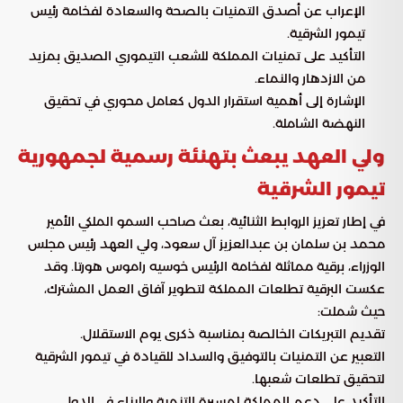
الإعراب عن أصدق التمنيات بالصحة والسعادة لفخامة رئيس
تيمور الشرقية.
التأكيد على تمنيات المملكة للشعب التيموري الصديق بمزيد
من الازدهار والنماء.
الإشارة إلى أهمية استقرار الدول كعامل محوري في تحقيق
النهضة الشاملة.
ولي العهد يبعث بتهنئة رسمية لجمهورية
تيمور الشرقية
في إطار تعزيز الروابط الثنائية، بعث صاحب السمو الملكي الأمير
محمد بن سلمان بن عبدالعزيز آل سعود، ولي العهد رئيس مجلس
الوزراء، برقية مماثلة لفخامة الرئيس خوسيه راموس هورتا. وقد
عكست البرقية تطلعات المملكة لتطوير آفاق العمل المشترك،
حيث شملت:
تقديم التبريكات الخالصة بمناسبة ذكرى يوم الاستقلال.
التعبير عن التمنيات بالتوفيق والسداد للقيادة في تيمور الشرقية
لتحقيق تطلعات شعبها.
التأكيد على دعم المملكة لمسيرة التنمية والبناء في الدول