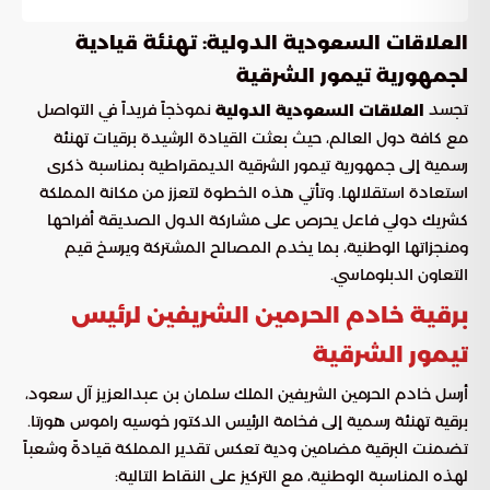
العلاقات السعودية الدولية: تهنئة قيادية
لجمهورية تيمور الشرقية
تجسد
نموذجاً فريداً في التواصل
العلاقات السعودية الدولية
مع كافة دول العالم، حيث بعثت القيادة الرشيدة برقيات تهنئة
رسمية إلى جمهورية تيمور الشرقية الديمقراطية بمناسبة ذكرى
استعادة استقلالها. وتأتي هذه الخطوة لتعزز من مكانة المملكة
كشريك دولي فاعل يحرص على مشاركة الدول الصديقة أفراحها
ومنجزاتها الوطنية، بما يخدم المصالح المشتركة ويرسخ قيم
التعاون الدبلوماسي.
برقية خادم الحرمين الشريفين لرئيس
تيمور الشرقية
أرسل خادم الحرمين الشريفين الملك سلمان بن عبدالعزيز آل سعود،
برقية تهنئة رسمية إلى فخامة الرئيس الدكتور خوسيه راموس هورتا.
تضمنت البرقية مضامين ودية تعكس تقدير المملكة قيادةً وشعباً
لهذه المناسبة الوطنية، مع التركيز على النقاط التالية: