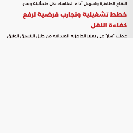
البقاع الطاهرة وتسهيل أداء المناسك بكل طمأنينة ويسر.
خطط تشغيلية وتجارب فرضية لرفع
كفاءة النقل
عملت “سار” على تعزيز الجاهزية الميدانية من خلال التنسيق الوثيق
مع مختلف القطاعات الأمنية والخدمية المعنية. ولضمان كفاءة
الأداء التشغيلي خلال الذروة، تم تنفيذ الإجراءات التالية:
إجراء ثلاث تجارب محاكاة متكاملة تحاكي السيناريوهات الواقعية
لحركة الحجيج.
اختبار كافة الأنظمة التقنية والقطارات والمحطات للتأكد من
سلامة وجاهزية التشغيل.
اعتماد خمس حركات تشغيلية متنوعة تتناسب مع التسلسل
الزمني للمناسك وأنماط حركة الحجاج.
يُعد القطار عصب الحركة في المشاعر، حيث من المقرر تنفيذ أكثر
من 2000 رحلة تهدف لنقل ما يتجاوز مليوني راكب. تساهم هذه
المنظومة بشكل مباشر في إدارة الحشود البشرية الضخمة وفق
أدق المعايير التنظيمية العالمية.