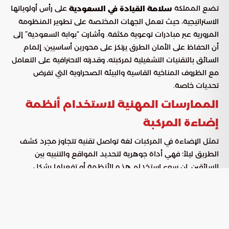
تضع المملكة
على رأس أولوياتها
سلامة القيادة في السعودية
الاستراتيجية، حيث تعمل الجهات المختصة على تطوير المنظومة
المرورية عبر مبادرات توعوية مكثفة. وأشارت “بوابة السعودية” إلى
أن الحفاظ على الأمان الطرق يرتكز على محورين أساسيين: إلمام
السائق بالتقنيات التشغيلية لمركبته، وقدرته الاحترافية على التعامل
مع الظروف المناخية القاسية والبيئة الصحراوية التي تفرض
تحديات خاصة.
الممارسات المهنية لاستخدام أنظمة
إضاءة المركبة
تمثل الإضاءة في المركبات لغة تواصل تقنية تتجاوز مجرد كشف
الطريق ليلاً؛ فهي أداة جوهرية لتحديد المواقع والتنبيه بين
السائقين. إن سوء استخدام هذه الأنظمة أو تفعيلها بشكل
عشوائي قد يؤدي إلى تشتيت الانتباه البصري، مما يرفع احتمالية
التصادم التي يمكن تجنبها عبر اتباع المعايير التقنية السليمة.
ضوابط تشغيل الأنوار العالية وكشافات
الضباب