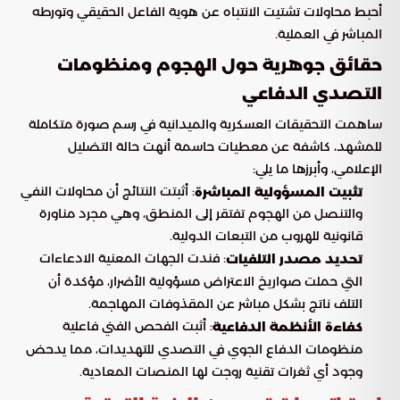
أحبط محاولات تشتيت الانتباه عن هوية الفاعل الحقيقي وتورطه
المباشر في العملية.
حقائق جوهرية حول الهجوم ومنظومات
التصدي الدفاعي
ساهمت التحقيقات العسكرية والميدانية في رسم صورة متكاملة
للمشهد، كاشفة عن معطيات حاسمة أنهت حالة التضليل
الإعلامي، وأبرزها ما يلي:
: أثبتت النتائج أن محاولات النفي
تثبيت المسؤولية المباشرة
والتنصل من الهجوم تفتقر إلى المنطق، وهي مجرد مناورة
قانونية للهروب من التبعات الدولية.
: فندت الجهات المعنية الادعاءات
تحديد مصدر التلفيات
التي حملت صواريخ الاعتراض مسؤولية الأضرار، مؤكدة أن
التلف ناتج بشكل مباشر عن المقذوفات المهاجمة.
: أثبت الفحص الفني فاعلية
كفاءة الأنظمة الدفاعية
منظومات الدفاع الجوي في التصدي للتهديدات، مما يدحض
وجود أي ثغرات تقنية روجت لها المنصات المعادية.