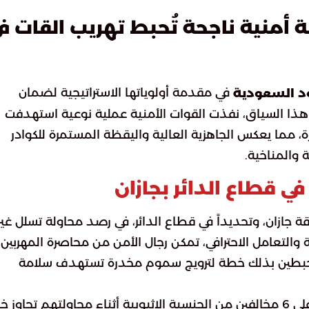
أمنية ناجحة تُحبط تهريب القات ف
في مقدمة أولوياتها الاستراتيجية لضمان
د السعودية
هذا السياق، نفذت القوات الأمنية عملية نوعية استهدفت
، مما يعكس الجاهزية العالية واليقظة المستمرة للكوادر
 والمناخية.
ي قطاع الدائر بجازان
ة جازان، وتحديداً في قطاع الدائر، في رصد محاولة تسلل غير
ة والتعامل الاحترافي، تمكن رجال الأمن من محاصرة المهربين
حبطين بذلك خطة لترويج سموم مخدرة تستهدف سلامة
أسفرت هذه المواجهة الميدانية عن إلقاء القبض على 6 مخالفين من الجنسية الإثيوبية أثناء محاولتهم تجاوز