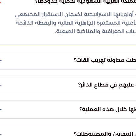
وياتها الاستراتيجية لضمان الاستقرار المجتمعي
نية المستمرة الجاهزية العالية واليقظة الدائمة
يات الجغرافية والمناخية الصعبة.
ة النوعية في منطقة جازان، وتحديداً في قطاع الدائر.
رة المهربين في الممرات الجبلية الوعرة قبل وصولهم إلى
أسفرت المواجهة الميدانية عن إلقاء القبض على 6 مخالفين لنظام أمن الحدود من الجنسية الإثيوبية.
لسعودية بطريقة غير قانونية، مما يبرهن على دقة
نجحت الجهات الأمنية في ضبط كمية كبيرة من نبات القات المخدر بلغت 160 كيلوغراماً. وقد تم حصر
قع لاتخاذ الإجراءات النظامية اللازمة بحق المتورطين