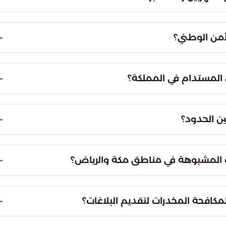
ية كافة الخطوات القانونية الأولية اللازمة. وتمت
جهة المختصة لاستكمال التحقيقات وتطبيق العقوبات
ب الجهود الأمنية الرسمية، حيث يسهم تكاتف المواطنين
حماية الشباب من آفة المخدرات مسؤولية تضامنية
السموم.
تا الأمان المستدام اللتان تضمنان بناء بيئة مستقرة
أمام أي محاولات تستهدف أمن البلاد، ويدعم توجه
رة.
التقنيات الحديثة مع الكفاءات البشرية لتأمين كافة
يل الحدود إلى مناطق محصنة تقنياً بالكامل، مما يرفع
رمة، والمدينة المنورة، والرياض، والشرقية الإبلاغ
ي نشاط مشبوه عبر الاتصال بالرقم 911. تلتزم الجهات المختصة بالسرية التامة في التعامل مع
خصصت المديرية العامة لمكافحة المخدرات الرقم 995 لاستقبال البلاغات، بالإضافة إلى البريد