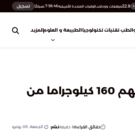
22.8
تسجيل
7:56:47
صباحًا
مرتفعات وودلاند,الولايات المتحدة الأمريكية
المزيد
الطب
تقنيات تكنولوجيا
الطبيعة و العلوم
القبض على 6 مخالفين من الجنسية الإثيوبية لتهريبهم 160 كيلوجراما من
الجمعة, 05 يونيو
دقائق القراءة
نشر:
6
دقيقة