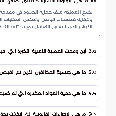
1. ما هي الأولوية الاستراتيجية التي تضعها المملكة العربية السعودية لحماية حدودها؟
01
تضع المملكة ملف حماية الحدود في مقدمة أول
وحماية مكتسبات الوطن. وتعكس العمليات الأم
للكوادر الميدانية في التعامل مع مختلف التحد
2. أين وقعت العملية الأمنية الأخيرة التي أحبطت محاولة تهريب القات؟
02
نفذت الدوريات البرية لحرس الحدود هذه العملي
استغلت الفرق الأمنية خبرتها الميدانية لمحاص
3. ما هي جنسية المخالفين الذين تم القبض عليهم في قطاع الدائر؟
03
المناطق السكنية المأهولة.
تم ضبطهم أثناء محاولتهم تجاوز خط الحدود ا
4. ما هي كمية المواد المخدرة التي تم ضبطها خلال هذه العملية؟
04
منظومات الرصد والقدرة على التدخل السريع.
هذه الممنوعات فور السيطرة الكاملة على المو
5. ما هي الإجراءات القانونية التي اتخذت بحق المهربين والمضبوطات؟
05