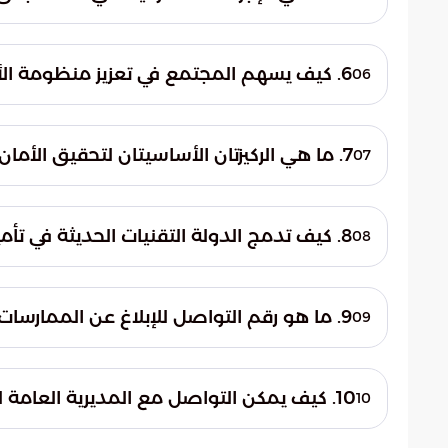
والمضبوطات.
بعد إتمام عملية القبض، استكملت الجهات الأمن
إحالة المتهمين مع المواد المصادرة إلى ال
6. كيف يسهم المجتمع في تعزيز منظومة الأمن الوطني؟
06
الرادعة التي ينص عليها النظام في المملكة.
يمثل الوعي المجتمعي حائط الصد الأول بجان
والمقيمين في تجفيف منابع التهريب. وتعتبر 
7. ما هي الركيزتان الأساسيتان لتحقيق الأمان المستدام في المملكة؟
07
تفرضها قيم المواطنة والوعي بمخاطر هذه 
تعتبر اليقظة الأمنية والوعي الشعبي هما ركيز
للأجيال القادمة. هذا التكامل يقطع الطريق 
8. كيف تدمج الدولة التقنيات الحديثة في تأمين الحدود؟
08
الدولة في تطوير استراتيجياتها الرقابية المستم
تستمر الدولة في تطوير استراتيجياتها عبر دمج 
المنافذ الحدودية. ويهدف هذا التوجه إلى تحو
9. ما هو رقم التواصل للإبلاغ عن الممارسات المشبوهة في مناطق مكة والرياض؟
09
من كفاءة الردع الأمني ضد عمليات التسلل.
يمكن للمواطنين والمقيمين في مناطق مكة المك
عن أ
10. كيف يمكن التواصل مع المديرية العامة لمكافحة المخدرات لتقديم البلاغات؟
10
البلاغات المتعلقة بالتهريب أو الترويج.