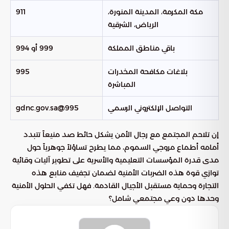
مكة المكرمة، المدينة المنورة،
911
الرياض، الشرقية
باقي مناطق المملكة
999 أو 994
بلاغات مكافحة المخدرات
995
المباشرة
التواصل الإلكتروني الرسمي
995@gdnc.gov.sa
إن تلاحم المجتمع مع رجال الأمن يشكل حائط صد منيعاً تتبدد
أمامه أطماع مروجي السموم، مما يطرح تساؤلاً جوهرياً حول
مدى قدرة المؤسسات التعليمية والأسرية على تطوير آليات وقائية
توازي قوة هذه الضربات الأمنية لضمان تجفيف منابع هذه
التجارة وحماية مستقبل الأجيال القادمة. فهل تكفي الحلول الأمنية
وحدها دون وعي مجتمعي شامل؟