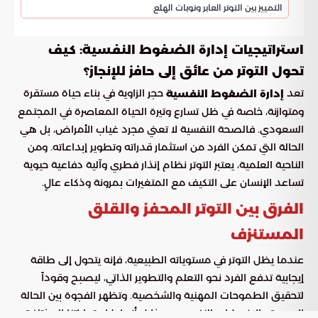
التمييز بين التوتر العابر ونوبات الهلع
استراتيجيات إدارة الضغوط النفسية: كيف
تحول التوتر من عائق إلى حافز للإنجاز؟
تعد
حجر الزاوية في بناء حياة مستقرة
إدارة الضغوط النفسية
ومتوازنة، خاصة في ظل تسارع وتيرة الحياة المعاصرة في المجتمع
السعودي. فالصحة النفسية لا تعني مجرد غياب الأمراض، بل هي
الحالة التي تمكن الفرد من استثمار قدراته وتطوير إبداعاته. ومن
الناحية العلمية، يعتبر التوتر نظام إنذار فطري وآلية دفاعية حيوية
تساعد الإنسان على التكيف مع المتغيرات بمرونة وذكاء عالٍ.
الفرق بين التوتر المحفز والقلق
المستنزف
عندما يظل التوتر في مستوياته الطبيعية، فإنه يتحول إلى طاقة
إيجابية تدفع الفرد نحو التعلم والتطوير الذاتي، ليصبح وقوداً
لتحقيق الطموحات المهنية والشخصية. وتظهر الفجوة بين الحالة
الصحية والاضطراب النفسي من خلال أنماط استجاباتنا المختلفة،