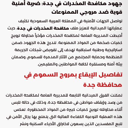
جهود مكافحة المخدرات في جدة: ضربة أمنية
قوية ضد مروجي الممنوعات
تواصل الجهات الأمنية في المملكة العربية السعودية تكثيف
عملياتها الميدانية لتعزيز ملف
، حيث
مكافحة المخدرات في جدة
أحبطت المديرية العامة لمكافحة المخدرات مؤخراً محاولة ترويج
كميات ضخمة من المواد الممنوعة. تندرج هذه الجهود ضمن
استراتيجية وطنية استباقية تهدف إلى تقويض شبكات الجريمة
المنظمة وحماية المجتمع من الآثار المدمرة للسموم، وضمان
بيئة آمنة ومستقرة لكافة المواطنين والمقيمين.
تفاصيل الإيقاع بمروج السموم في
محافظة جدة
تمكنت الفرق الميدانية التابعة للمديرية العامة لمكافحة المخدرات
من رصد وإيقاف مواطن في محافظة جدة، وذلك في حالة تلبس
أثناء محاولته ترويج كميات كبيرة من المواد المحظورة. تعكس
هذه العملية النوعية الكفاءة العالية التي يتمتع بها رجال الأمن في
تتبع المفسدين الذين يسعون لاختراق الأحياء السكنية ونشر