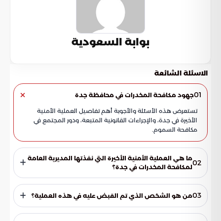
بوابة السعودية
الاسئلة الشائعة
01
جهود مكافحة المخدرات في محافظة جدة
تستعرض هذه الأسئلة والأجوبة أهم تفاصيل العملية الأمنية
الأخيرة في جدة، والإجراءات القانونية المتبعة، ودور المجتمع في
مكافحة السموم.
ما هي العملية الأمنية الأخيرة التي نفذتها المديرية العامة
02
لمكافحة المخدرات في جدة؟
نجحت المديرية العامة لمكافحة المخدرات في إحباط محاولة ترويج
كميات ضخمة من المواد المخدرة بمحافظة جدة. تأتي هذه
03
من هو الشخص الذي تم القبض عليه في هذه العملية؟
العملية ضمن استراتيجية وطنية استباقية تهدف إلى تفكيك
شبكات الجريمة المنظمة وحماية المجتمع من الآثار المدمرة
تمكنت الفرق الميدانية من رصد وإيقاف مواطن سعودي في
للسموم، وضمان بيئة مستقرة وآمنة.
محافظة جدة، حيث تم ضبطه في حالة تلبس أثناء محاولته ترويج