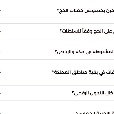
فوراً واستكمال كافة الإجراءات النظامية الأولية
حالتهم إلى النيابة العامة لاستيفاء التحقيقات
اية أمن وسلامة ضيوف الرحمن ومنع تكرار مثل هذه
لتعامل مع المكاتب غير المرخصة أو الانسياق خلف
الجهات يعرض الفرد للمساءلة القانونية، فضلاً عن
 أداء مناسك الحج نتيجة لعدم وجود تصاريح نظامية
ارات الإلكترونية الرسمية التي توفرها الدولة حصراً
سمية هي الضمان الوحيد لحفظ حقوق الحجاج وتأمين
المتقدم من الوقوع في فخ الاحتيال أو الحصول على
معي بالإبلاغ الفوري عن أي محاولات لترويج إعلانات
رياض، والمنطقة الشرقية الاتصال بمركز العمليات
رقم (911)، وهو المركز المخصص لاستقبال هذه البلاغات والتعامل معها بسرعة
 بقية مناطق المملكة العربية السعودية (خارج مكة
والرياض والشرقية)، يمكنهم التواصل مع الجهات الأمنية عبر الرقم (999). ويُعد هذا الرقم هو القناة
علقة بعمليات الاحتيال أو الأنشطة المشبوهة المرتبطة
لى محورين أساسيين؛ الأول هو الرقابة الحكومية
ن. أما المحور الثاني فهو وعي المواطن والمقيم