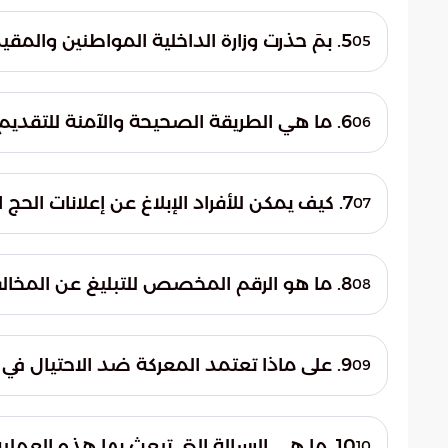
عقب إلقاء القبض على المتهمين، جرى توقيفهم 
هذه الخدمات الوهمية.
بحقهم من قبل الجهات المختصة. ومن ثم تمت إ
5. بمَ حذرت وزارة الداخلية المواطنين والمقيمين بخصوص حملات الحج؟
05
وتطبيق العقوبات الرادعة بحقهم، لضمان حم
جددت وزارة الداخلية تحذيراتها الصارمة من ا
الممارسات مستقبلاً.
الحملات الوهمية. وأكدت أن التعامل مع هذه 
6. ما هي الطريقة الصحيحة والآمنة للتقديم على الحج وفقاً للسلطات؟
06
المخاطرة بضياع الأموال والحرمان الفعلي من
تؤكد السلطات السعودية على ضرورة اعتماد المس
صحيحة.
للتقديم على الحج. وتعتبر هذه القنوات الر
7. كيف يمكن للأفراد الإبلاغ عن إعلانات الحج المشبوهة في مكة والرياض؟
07
خدماتهم، وهي الوسيلة النظامية التي تحمي 
دعت السلطات الجميع إلى ممارسة دورهم المجت
تصاريح غير قانونية.
وهمية. يمكن لسكان مناطق مكة المكرمة، وال
8. ما هو الرقم المخصص للتبليغ عن المخالفات في بقية مناطق المملكة؟
08
الأمنية الموحد عبر ال
بالنسبة للمواطنين والمقيمين المتواجدين في
وكفاءة عالية.
9. على ماذا تعتمد المعركة ضد الاحتيال في ظل التحول الرقمي؟
09
الرسمية لاستقبال كافة البلاغات الأمنية المت
تعتمد المعركة ضد الاحتيال الرقمي في الحج ع
بموسم الحج.
اليقظة والضربات الأمنية الاستباقية للمجرمي
10. ما هي الرسالة التي تبعث بها هذه العملية الأمنية للجمهور؟
10