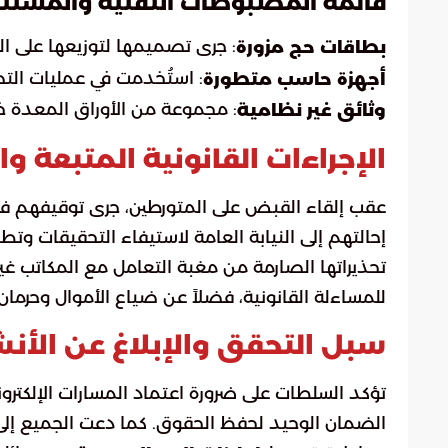
قائمة المضبوطات التقنية والمستند
: جرى تصميمها لتوزيعها على ال
بطاقات حج مزورة
: استُخدمت في عمليات التصم
أجهزة حاسب متطورة
: مجموعة من الأوراق المعدة خ
وثائق غير نظامية
الإجراءات القانونية المتبعة و
عقب إلقاء القبض على المتورطين، جرى توقيفهم فورا
إحالتهم إلى النيابة العامة لاستيفاء التحقيقات وتط
تحذيراتها الصارمة من مغبة التعامل مع المكاتب غ
للمساءلة القانونية، فضلاً عن ضياع الأموال وحرم
سبل التحقق والإبلاغ عن الأ
تؤكد السلطات على ضرورة اعتماد المسارات الإلكترونية
الضمان الوحيد لحفظ الحقوق. كما دعت الجميع إلى