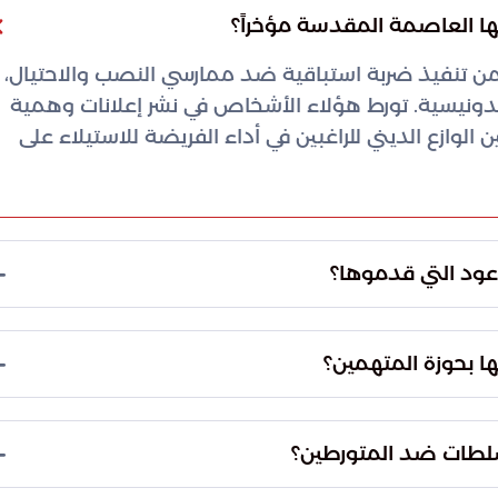
ن تنفيذ ضربة استباقية ضد ممارسي النصب والاحتيال،
ونيسية. تورط هؤلاء الأشخاص في نشر إعلانات وهمية
لوازع الديني للراغبين في أداء الفريضة للاستيلاء على
كشباك لصيد الضحايا، حيث قدموا وعوداً زائفة بتوفير
ما ادعى المتهمون قدرتهم على تأمين بعثات متكاملة
قنية متطورة لإقناع الناس بمشروعية نشاطهم
سب متطورة استُخدمت في عمليات التصميم الجرافيكي
لى بطاقات حج مزورة مصممة لإيهام الحجاج بصحة
غير النظامية المعدة للتلاعب ببيانات المتقدمين لطلب