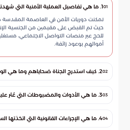
1. ما هي تفاصيل العملية الأمنية التي شهدتها العاصمة المقدسة مؤخراً؟
01
تمكنت دوريات الأمن في العاصمة المقدسة م
حيث تم القبض على مقيمين من الجنسية الإند
للحج عبر منصات التواصل الاجتماعي، مستغلين ا
أموالهم بوعود زائفة.
2. كيف استدرج الجناة ضحاياهم وما هي الوعود التي قدموها؟
02
اعتمد الجناة على منصات التواصل الاجتماعي 
خدمات وتصاريح حج لا أساس لها من الصحة. ك
3. ما هي الأدوات والمضبوطات التي عُثر عليها بحوزة المتهمين؟
03
وتصاريح رسمية، مستخدمين في ذلك وسائل ت
أسفرت المداهمة الأمنية عن ضبط أجهزة حا
الإجرامي.
وتزوير المحررات الرسمية. كما تم التحفظ ع
4. ما هي الإجراءات القانونية التي اتخذتها السلطات ضد المتورطين؟
04
إجراءاتهم، بالإضافة إلى مجموعة من الوثائق 