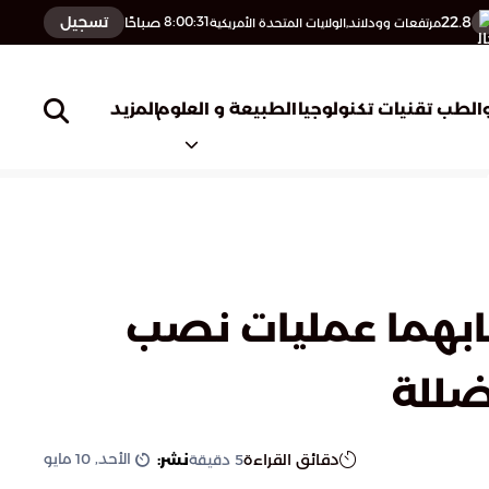
22.8
تسجيل
8:00:32
صباحًا
مرتفعات وودلاند,الولايات المتحدة الأمريكية
المزيد
الطب
تقنيات تكنولوجيا
الطبيعة و العلوم
كابهما عمليات نصب
مضللة
الأحد, 10 مايو
دقائق القراءة
نشر:
5
دقيقة