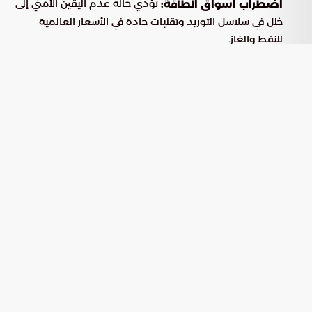
تؤدي حالة عدم اليقين الأمني إلى
اضطراب أسواق الطاقة:
خلل في سلاسل التوريد وتقلبات حادة في الأسعار العالمية
للنفط والغاز.
تتأثر الممرات البحرية الاستراتيجية
سلامة الملاحة الدولية:
في الخليج بشكل مباشر، مما يهدد تدفق التجارة العالمية.
تعيق التوترات المستمرة تنفيذ
النمو الاقتصادي المحلي:
خطط التنمية الشاملة وتقلل من جاذبية المنطقة للاستثمارات
الأجنبية.
معادلة الضمانات المتبادلة ووساطة
الأطراف الدولية
تتركز المساعي الدبلوماسية الراهنة، وبخاصة الدور الذي تلعبه
الوساطة الباكستانية، على بناء إطار أمني مستدام يرتكز على توازن
المصالح والالتزامات المتبادلة بين الأطراف المعنية، وذلك وفق
المحاور التالية:
التشديد على ضرورة وجود مواثيق
المتطلبات الخليجية:
دولية ملزمة تضمن كف يد إيران عن التدخل في الشؤون
الداخلية للدول العربية ووقف كافة أشكال الاستهداف المباشر