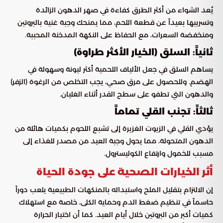
يُعد الشواء من أكثر الطرق كفاءة في صهر الدهون الزائدة
وتسريبها بعيداً عن قطعة اللحم، مما يمنحك وجبة غنية بالبروتين
ومنخفضة السعرات، مع الحفاظ على النكهة المدخنة المحببة.
ثانياً: السلق (الخيار الأكثر طراوة)
يساهم السلق في جعل الألياف اللحمية أكثر ليونة وسهولة في
الهضم. وللحصول على مرق صحي، يجب التخلص من الرغوة (الزفر)
والدهون التي تطفو على سطح القدر أثناء الغليان.
ثالثاً: تجنب القلي تماماً
يؤدي القلي في الزيوت الغزيرة إلى تشبع اللحوم بكميات هائلة من
الدهون المتحولة، مما يحول وجبة العيد من مصدر للغذاء إلى
مسبب للخمول وارتفاع الكوليسترول.
أثر الخيارات الصحية على جودة الحياة
إن الالتزام بتقليل الملح واستبداله بالمنكهات الطبيعية يلعب دوراً
حاسماً في تنظيم ضغط الدم وحماية الكلى، خاصة مع استهلاك
كميات أكبر من البروتين خلال أيام العيد. كما أن اختيار الحرارة