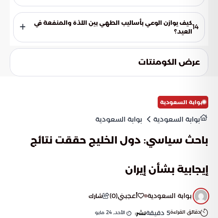
تساعد المنكهات الطبيعية مثل الثوم والليمون على تحسين عملية
التمثيل الغذائي وتوفير مضادات أكسدة طبيعية، مما يعزز من
كيف يوازن الوعي بأساليب الطهي بين اللذة والمنفعة في
14
القيمة الغذائية للوجبة ويحمي القلب من آثار الصوديوم الزائد.
العيد؟
من خلال اختيار تقنيات مثل الشواء والسلق واستخدام البدائل
الطبيعية، يمكن للصائمين والمحتفلين الاستمتاع بمذاق اللحم
عرض الكومنتات
التقليدي اللذيذ مع ضمان الحصول على الطاقة اللازمة للاحتفال
دون التعرض لوعكات صحية.
بوابة السعودية
بوابة السعودية
بوابة السعودية
باحث سياسي: دول الخليج حققت نتائج
إيجابية بشأن إيران
بوابة السعودية
أعجبني
(
0
)
شارك
دقائق القراءة
5
دقيقة
الأحد, 24 مايو
نشر: