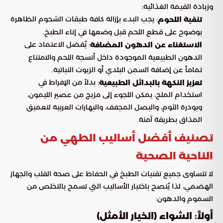
وزيادة القيمة الغذائية:
: يجب البدء بإزالة كافة طبقات الشحوم الظاهرة
تنقية اللحوم
بوضوح على قطع اللحم قبل وضعها في إناء الطبخ.
: يُفضل الاعتماد على
الاستغناء عن الدهون المضافة
الدهون الطبيعية الموجودة داخل أنسجة اللحم والامتناع
تماماً عن إضافة السمن البلدي أو الزيوت النباتية.
: بدلاً من الإفراط في
تعزيز النكهة بالبدائل الطبيعية
استخدام الملح، يمكن اللجوء إلى مزيج من عصير الليمون،
وبودرة الثوم، والبصل المجفف، والبهارات العربية لتعميق
المذاق بطريقة آمنة.
تصنيف أفضل أساليب الطهي من
الناحية الصحية
لا تتساوى جميع تقنيات الطبخ في الحفاظ على صحة القلب والجهاز
الهضمي، لذا يُنصح باختيار الأساليب التي تسمح بالتخلص من
السموم والدهون:
أولاً: الشواء (الخيار الأمثل)