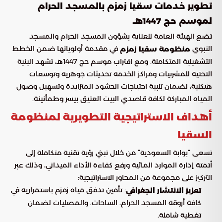
تطوير خدمات سقيا زمزم بالمسجد الحرام
لموسم حج 1447هـ
تضع الهيئة العامة للعناية بشؤون المسجد الحرام والمسجد
النبوي
في مقدمة أولوياتها ضمن الخطط
منظومة سقيا زمزم
التشغيلية المتكاملة. ومع اقتراب موسم حج 1447هـ، تشهد البنية
التحتية للمشربيات ومراكز الخدمة تحديثات جوهرية وتوسعات
هيكلية، لضمان تلبية احتياجات الحشود المتزايدة وتسهيل وصول
المياه المباركة لكافة قاصدي البيت العتيق بيسر وطمأنينة.
أهداف الاستراتيجية التطويرية لمنظومة
السقيا
تسعى “بوابة السعودية” من خلال تبني رؤية تقنية متكاملة إلى
أتمتة إدارة الموارد المائية ورفع كفاءة الأداء الميداني، وذلك عبر
التركيز على مجموعة من المحاور الاستراتيجية:
: تأمين تدفق مياه زمزم باستمرارية في
تعزيز الانتشار الجغرافي
كافة أروقة المسجد الحرام، الساحات، والمصليات لضمان
تغطية شاملة.