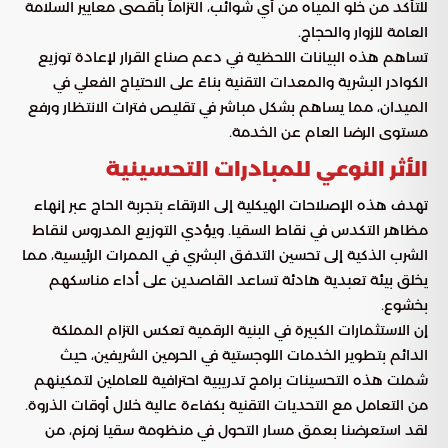
للتأكد من خلو المياه من أي شوائب، التزاماً بأقصى معايير السلامة
العامة للزوار والحجاج.
تساهم هذه البيانات اللحظية في دعم صناع القرار لإعادة توزيع
الكوادر البشرية والمعدات التقنية بناءً على الاحتياج الفعلي في
الميدان، مما يساهم بشكل مباشر في تقليص فترات الانتظار ورفع
مستوى الرضا العام عن الخدمة.
الأثر النوعي للمبادرات التحسينية
تهدف هذه الإصلاحات الهيكلية إلى الارتقاء بتجربة الحاج عبر إنهاء
مظاهر التكدس في نقاط السقيا. ويؤدي التوزيع المدروس لنقاط
الشرب الذكية إلى تحسين التدفق البشري في الممرات الرئيسية، مما
يخلق بيئة تعبدية هادئة تساعد القاصدين على أداء مناسكهم
بخشوع.
إن الاستثمارات الكبيرة في البنية الرقمية تعكس التزام المملكة
الدائم بتطوير الخدمات اللوجستية في الحرمين الشريفين، حيث
شملت هذه التحسينات برامج تدريبية احترافية للعاملين لتمكينهم
من التعامل مع التحديات التقنية بكفاءة عالية خلال أوقات الذروة.
لقد استعرضنا بعمق مسار التحول في منظومة سقيا زمزم، من