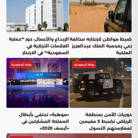
خادم الحرمين الشريفين
بوابة السعودية
أعجبني
(
0
)
شارك
دقائق القراءة
5
دقيقة
الجمعة, 22 مايو
نشر:
عناوين المقال