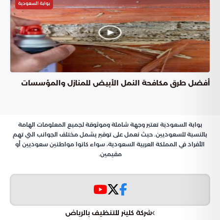
مشروع تطوير جسر طريق خادم الحرمين الشريفين بالمنطقة الشرقية
الجدول الزمني ومراحل التنفيذ
استراتيجية إدارة الحركة المرورية
توجيهات لمستخدمي الطريق
نحو مشهد حضري متطور
مشروع
تطوير جسر طريق خادم الحرمين
بالمنطقة الشرقية
الشريفين
تُعد
في المملكة الركيزة الأساسية لتحقيق
مشاريع البنية التحتية
مستهدفات رؤية 2030، حيث تسعى الدولة عبر هذه الاستثمارات
إلى تحسين جودة الحياة ودعم مسارات التنمية المستدامة. وفي
هذا الإطار، كشفت “بوابة السعودية” عن إطلاق مشروع استراتيجي
لصيانة وتطوير جسر طريق خادم الحرمين الشريفين عند تقاطعه
مع طريق الملك سعود بن عبدالعزيز بالمنطقة الشرقية.
يعكس هذا المشروع مستوى عالياً من التنسيق بين أمانة المنطقة