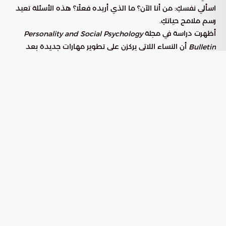
اسألي نفسكِ: من أنا الآن؟ ما الذي أريده فعلًا؟ هذه الأسئلة تعيد
رسم ملامح حياتكِ.
أظهرت دراسة في مجلة
Personality and Social Psychology
أن النساء اللاتي يركزن على تطوير مهارات جديدة بعد
Bulletin
الطلاق يشعرن بثقة أعلى بنسبة 60٪ في غضون عام واحد. لذلك،
سجلي في دورة، تعلمي لغة جديدة، أو مارسي رياضة منتظمة.
النشاط الجسدي يزيد إفراز الدوبامين، وهو هرمون السعادة
والتحفيز.
ابدئي يومكِ بروتين جديد. استيقظي في وقت ثابت، وابدئي صباحكِ
بمهمة صغيرة تمنحكِ شعورًا بالإنجاز، مثل ترتيب السرير أو كتابة
ثلاث جمل إيجابية عن نفسك. التكرار اليومي يعيد برمجة الدماغ على
التفكير الإيجابي. ومع مرور الوقت، يتغير إدراككِ لذاتكِ، وتبدئين برؤية
نفسكِ كما أنتِ فعلًا: امرأة قادرة وقوية.
وتذكري، أن السؤال “كيف أكون قوية بعد الطلاق” لا يعني نفي
الألم، بل يعني استخدامه كقوة دافعة. القوة ليست غياب الضعف،
بل إدارة الضعف بحكمة.
تحديد أهداف جديدة صغيرة وواضحة