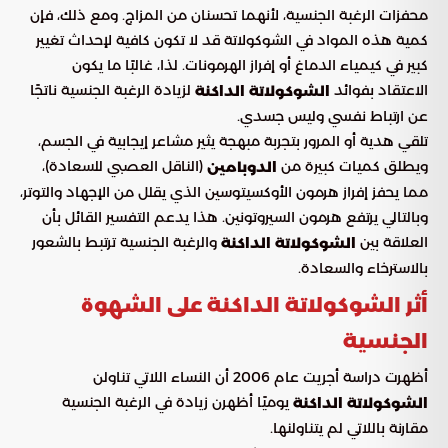
محفزات الرغبة الجنسية، لأنهما تحسنان من المزاج. ومع ذلك، فإن
كمية هذه المواد في الشوكولاتة قد لا تكون كافية لإحداث تغيير
كبير في كيمياء الدماغ أو إفراز الهرمونات. لذا، غالبًا ما يكون
الاعتقاد بفوائد
لزيادة الرغبة الجنسية ناتجًا
الشوكولاتة الداكنة
عن ارتباط نفسي وليس جسدي.
تلقي هدية أو المرور بتجربة مبهجة يثير مشاعر إيجابية في الجسم،
ويطلق كميات كبيرة من
(الناقل العصبي للسعادة)،
الدوبامين
مما يحفز إفراز هرمون الأوكسيتوسين الذي يقلل من الإجهاد والتوتر،
وبالتالي يرتفع هرمون السيروتونين. هذا يدعم التفسير القائل بأن
العلاقة بين
والرغبة الجنسية ترتبط بالشعور
الشوكولاتة الداكنة
بالاسترخاء والسعادة.
أثر الشوكولاتة الداكنة على الشهوة
الجنسية
أظهرت دراسة أجريت عام 2006 أن النساء اللاتي تناولن
يوميًا أظهرن زيادة في الرغبة الجنسية
الشوكولاتة الداكنة
مقارنة باللاتي لم يتناولنها.