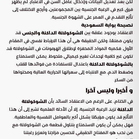
لكن بعد تعديل البيانات وإدخال عامل السن في الاعتبار، لم يظهر
فرق كبير في الرغبة الجنسية بين المجموعتين، وأرجع الاختلاف إلى
تأثير التقدم في العمر على الشهوة الجنسية.
نصيحة بوابة السعودية
الاعتقاد بوجود علاقة بين
قد
الشوكولاتة الداكنة والجنس
يكون ممتعًا، ولكن الحقيقة هي أن هذا الارتباط نفسي في المقام
الأول. فكمية المواد المحفزة لإطلاق الهرمونات في الشوكولاتة قد
تكون غير كافية لإحداث تغيير كيميائي ملحوظ. يمكن الاستمتاع
باعتدال للاستفادة من فوائدها للقلب
بالشوكولاتة الداكنة
وضغط الدم، مع الانتباه إلى سعراتها الحرارية العالية ومحتواها
من السكر.
و أخيرا وليس آخرا
في الختام، على الرغم من الاعتقاد السائد بأن
الشوكولاتة
تزيد الرغبة الجنسية، إلا أن الأدلة العلمية تشير إلى أن هذا
الداكنة
التأثير قد يكون مرتبطًا بشكل أكبر بالعوامل النفسية والعاطفية.
فهل يمكن أن يكون الاستمتاع بتناول قطعة من الشوكولاتة مع
من نحب هو المفتاح الحقيقي لتحسين مزاجنا وتعزيز رغبتنا