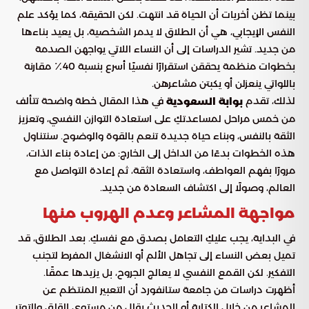
بينما تظن أخريات أن الحياة قد انتهت. لكن الحقيقة، كما يؤكد علم
النفس الإيجابي، هي أن الطلاق لا يدمر الشخصية، بل يعيد بناءها
من جديد. تشير الدراسات إلى أن النساء اللاتي يواجهن الصدمة
بخطوات منظمة يحققن استقرارًا نفسيًا أسرع بنسبة 40٪ مقارنة
باللواتي ينعزلن أو يكبتن مشاعرهن.
لذلك، تقدم
في هذا المقال خطة واضحة تتألف
بوابة السعودية
من خمس مراحل لمساعدتكِ على استعادة التوازن النفسي، وتعزيز
الثقة بالنفس، وبناء حياة جديدة تنعم بالقوة والوضوح. سنتناول
هذه الخطوات بدءًا من الداخل إلى الخارج: من إعادة بناء الذات،
مرورًا بفهم العواطف، واستعادة الثقة، ثم إعادة التواصل مع
العالم، وصولًا إلى اكتشاف السعادة من جديد.
مواجهة المشاعر وعدم الهروب منها
في البداية، يجب عليكِ التعامل بصدق مع نفسكِ. بعد الطلاق، قد
تميل بعض النساء إلى تجاهل الألم أو الانشغال المفرط لتجنب
التفكير. لكن القمع النفسي لا يعالج الجروح، بل يزيدها عمقًا.
أظهرت دراسات من جامعة ستانفورد أن التعبير المنتظم عن
المشاعر من خلال الكتابة أو الحديث يقلل من مستوى القلق والتوتر