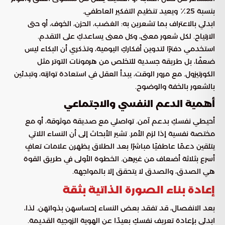
بنسبة 25٪ ويعيد تنظيم التفكير العاطفي.
ابدئي بالاعتراف بما تشعرين به: الغضب، الحزن، الخوف، أو حتى
الارتياح. لكل شعور معنى، وكل معنى يساعدكِ على التقدم.
استخدمي دفترًا لتدوين أفكاركِ اليومية، وتذكري أن البكاء ليس
ضعفًا، بل طريقة جسدية للتخلص من هرمونات التوتر مثل
الكورتيزول. مع مرور الوقت، يبدأ العقل في استعادة توازنه، وتبدئين
بالشعور بالخفة والوضوح.
أهمية الدعم النفسي والاجتماعي
أحيطي نفسكِ بدعم آمن. تواصلي مع صديقة موثوقة، أو مع
مختصة نفسية إذا لزم الأمر. تشير الأبحاث إلى أن النساء اللاتي
يتلقين دعمًا عاطفيًا مباشرًا بعد الطلاق يظهرن علامات تعافٍ
أسرع بثلاثة أضعاف من غيرهن. الخطوة الأولى في طريق القوة
هي الصدق، والصدق لا يتحقق إلا بالمواجهة.
إعادة بناء الصورة الذاتية بثقة
بعد الانفصال، قد تفقد بعض النساء إحساسهن بذواتهن. لذا،
ابدئي بإعادة تعريف نفسكِ بعيدًا عن الهوية الزوجية القديمة.