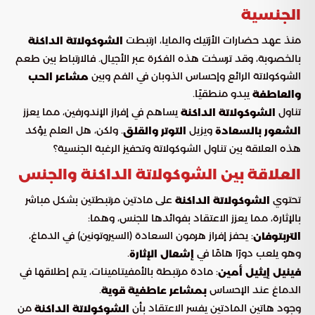
الجنسية
منذ عهد حضارات الأزتيك والمايا، ارتبطت
الشوكولاتة الداكنة
بالخصوبة، وقد ترسخت هذه الفكرة عبر الأجيال. فالارتباط بين طعم
الشوكولاتة الرائع وإحساس الذوبان في الفم وبين
مشاعر الحب
يبدو منطقيًا.
والعاطفة
تناول
يساهم في إفراز الإندورفين، مما يعزز
الشوكولاتة الداكنة
ويزيل
. ولكن، هل العلم يؤكد
الشعور بالسعادة
التوتر والقلق
هذه العلاقة بين تناول الشوكولاتة وتحفيز الرغبة الجنسية؟
العلاقة بين الشوكولاتة الداكنة والجنس
تحتوي
على مادتين مرتبطتين بشكل مباشر
الشوكولاتة الداكنة
بالإثارة، مما يعزز الاعتقاد بفوائدها للجنس، وهما:
: يحفز إفراز هرمون السعادة (السيروتونين) في الدماغ،
التربتوفان
وهو يلعب دورًا هامًا في
.
إشعال الإثارة
: مادة مرتبطة بالأمفيتامينات، يتم إطلاقها في
فينيل إيثيل أمين
الدماغ عند الإحساس
.
بمشاعر عاطفية قوية
وجود هاتين المادتين يفسر الاعتقاد بأن
من
الشوكولاتة الداكنة