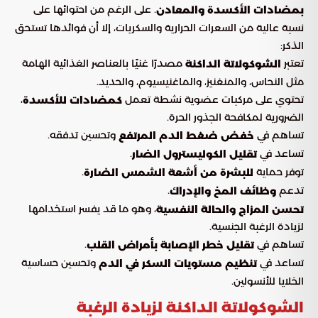
. على الرغم من احتوائها على
بمضادات الأكسدة والمعادن
نسبة عالية من السعرات الحرارية والسكريات، إلا أن فوائدها تستحق
الذكر:
تعتبر
مصدرًا غنيًا بالعناصر الغذائية الهامة
الشوكولاتة الداكنة
مثل النحاس، والمنغنيز، والماغنيسيوم، والحديد.
تحتوي على مركبات عضوية نشطة تعمل
،
كمضادات للأكسدة
الضرورية لمكافحة الجذور الحرة.
تساهم في
وتحسين تدفقه.
خفض ضغط الدم المرتفع
تساعد في
.
تقليل الكوليسترول الضار
توفر حماية
.
للبشرة من أشعة الشمس الضارة
تدعم
.
وظائف المخ والإدراك
، وهو ما قد يفسر استخدامها
تحسن المزاج والحالة النفسية
لزيادة الرغبة الجنسية.
تساهم في
.
تقليل خطر الإصابة بأمراض القلب
تساعد في
وتحسين حساسية
تنظيم مستويات السكر في الدم
الخلايا للأنسولين.
الشوكولاتة الداكنة لزيادة الرغبة