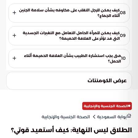
بعض الهرمونات الموجودة في السائل المنوي، مثل
البروستاجلاندين، قد تتسبب في تقلصات الرحم.
كيف يمكن للرجل التغلب على مخاوفه بشأن سلامة الجنين
08
أثناء الجماع؟
التواصل مع الطبيب للحصول على معلومات موثوقة حول سلامة
الجماع أثناء الحمل يمكن أن يساعد في تخفيف المخاوف.
كيف يمكن للمرأة الحامل التعامل مع التغيرات الجسدية
09
التي قد تؤثر على العلاقة الحميمة؟
التواصل المفتوح مع الزوج وتجربة وضعيات جديدة مريحة يمكن أن
يساعد في الحفاظ على العلاقة الحميمة.
متى يجب استشارة الطبيب بشأن العلاقة الحميمة أثناء
10
الحمل؟
يجب استشارة الطبيب في حالة وجود أي أعراض غير طبيعية مثل
النزيف أو الألم، أو عند وجود تاريخ طبي يستدعي الحذر.
عرض الكومنتات
الصحة الجنسية والإنجابية
بوابة السعودية
الصحة الجنسية والإنجابية
الطلاق ليس النهاية: كيف أستعيد قوتي؟