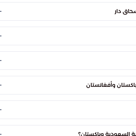
حاق دار
لخارجية السعودي، يوم الثلاثاء اتصالاً هاتفياً مع
 الخارجية الباكستاني.
نباء السعودية (SPA) أن الاتصال تناول بحث الأوضاع الإقليمية ومناقشة عدد من
شقيقين.
 من نوعه، حيث سبق أن تواصل وزير الخارجية السعودي
اني يوم الخميس الماضي، وجرى خلال هذا الحوار بحث آخر
باكستان وأفغانستان
بالاتفاق الذي تم التوصل إليه في الدوحة، عاصمة قطر،
طلاق النار.
ن المملكة تجدد دعمها لجميع الجهود الإقليمية والدولية
لمنطقة. وفي النهاية: تعكس هذه السلسلة من الاتصالات
ية السعودية وباكستان؟