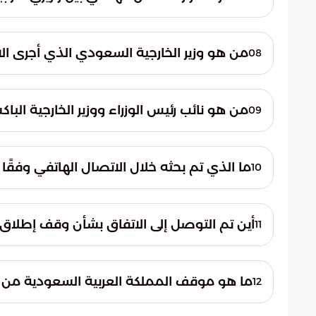
والبيانات الرسمية حرص المملكة العربية السعو
توطيد العلاقات الثنائية ومناقشة آخر التطورات
ودعمها لجهود السلام والاستقرار في المنطقة
على صعيد العلاقات الثنائية والجهود المشترك
من هو وزير الخارجية السعودي الذي أجرى ال
08
صاحب السمو الأمير فيصل بن فرحان.
من هو نائب رئيس الوزراء ووزير الخارجية الباك
09
معالي السيد إسحاق دار.
ما الذي تم بحثه خلال الاتصال الهاتفي وفقًا لوكا
10
الأوضاع الإقليمية وعدد من القضايا ذات الاه
أين تم التوصل إلى الاتفاق بشأن وقف إطلاق ا
11
في الدوحة، عاصمة قطر.
ما هو موقف المملكة العربية السعودية من ج
12
تجدد المملكة دعمها لجميع الجهود الإقليمية و