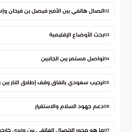
اتصال هاتفي بين الأمير فيصل بن فرحان وإس
02
أجرى صاحب السمو الأمير فيصل بن فرحان، وزير ا
معالي السيد إسحاق دار، نائب رئيس الوزراء ووزير
بحث الأوضاع الإقليمية
03
أفادت وكالة الأ
القضايا ذات الاهتمام المشترك بين البلدين ال
تواصل مستمر بين الجانبين
04
من الجدير بالذكر أن هذا الاتصال ليس الأول
مع نائب رئيس الوزراء ووزير الخارجية الباكست
ترحيب سعودي باتفاق وقف إطلاق النار بين 
05
المستجدات في المنطقة وأبرز التطورات.
أعربت المملكة العربية السعودية عن ترحيبها 
بين باكستان وأفغانستان بشأن الوقف الفوري لإ
دعم جهود السلام والاستقرار
06
أكد بيان صادر عن وزارة الخارجية السعودية أ
التي تهدف إلى تعزيز السلام والاستقرار في ا
ما هو محور الاتصال الهاتفي بين وزيري خارج
07