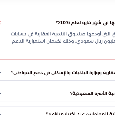
ي شهر مايو لعام 2026؟
التي أودعها صندوق التنمية العقارية في حسابات
ستفيدين لشهر مايو 2026 نحو مليار و78 مليون ريال سعودي، وذلك لضمان استمرارية الدعم
ارية ووزارة البلديات والإسكان في دعم المواطن؟
 مستدامة وفعالة تهدف إلى تمكين الأسر السعودية من
تقرار الاجتماعي والمالي وتجاوز تحديات التملك
انية الأسرة السعودية؟
ية المرتبطة بالالتزامات البنكية الشهرية، مما يمنح
فائض المالي نحو تحسين جودة حياتهم اليومية.
ة للمواطنين عند اختيار منازلهم؟