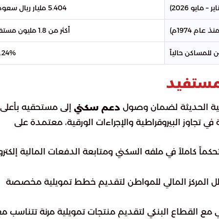
– مايو 2026)
5.404 مليار ريال سعودي
ام 1974م)
أكثر من 1.8 مليون مستفيد
 للمساكن حالياً
.24%
لمستفيد
قمية الحديثة لضمان وصول
إلى مستحقيه بأعلى
دعم سكني
في تجاوز البيروقراطية والإجراءات الورقية، معتمدة على
كماً كاملاً في ملفه السكني ومتابعة الدفعات المالية إلكتروني
حلل المركز المالي للمواطن لتقديم خطط تمويلية مخصصة
ي مع القطاع البنكي لتقديم منتجات تمويلية مرنة تتناسب م