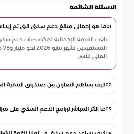
الاسئلة الشائعة
ما هو إجمالي مبالغ دعم سكني التي تم إيداعها ف
01
بلغت القيمة الإجمالية لمخصصات دعم سكني 
الم
المالي للأسر.
كيف يساهم التعاون بين صندوق التنمية العق
02
يتجسد هذا التعاون في توفير خيارات تمويلية
تملك مسكنها الأول، مما يساهم في تحقيق الاس
ما الأثر المباشر لبرامج الدعم السكني على ميز
03
العقاري التقليدية.
تساهم هذه البرامج في خفض حدة الضغوط المال
الأسر مساحة أكبر لإدارة ميزانياتها وتوجيه ال
كيف يساعد دعم سكني في تعزيز القوة الشرائي
04