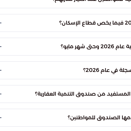
هري وتكلفة القروض، مما يتيح للمواطنين خيارات أوسع
مارية عالية الجودة تتناسب مع تطلعاتهم.
قصوى لرفع مستوى جودة الحياة، وتهدف إلى تطوير
نمية المستدامة والشاملة في كافة مناطق المملكة
شهر مايو؟
 المبالغ المودعة في حسابات المستفيدين منذ يناير
في عام 2026؟
وصلت نسبة تملك المواطنين للمساكن في المملكة حالياً إلى 66.24%، وهو مؤشر يعكس نجاح
 منظومة التمويل العقاري والحلول المقدمة.
المستفيد من صندوق التنمية العقارية؟
وحدة إلى إلغاء البيروقراطية والإجراءات الورقية، حيث
 ومتابعة الدفعات المالية إلكترونياً وبكل سهولة.
دمها الصندوق للمواطنين؟
 بتحليل المركز المالي للمواطن لتقديم خطط تمويلية