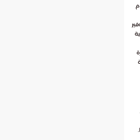
م
فير
ية
ة