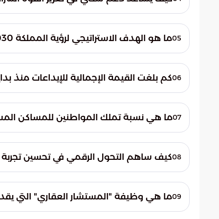
يقلص الدعم الفجوة التمويلية بين الدخل الش
لاقتناء وحدات سكنية ذات مواصفات فنية ومع
ما هو الهدف الاستراتيجي لرؤية المملكة 2030 فيما يخص قطاع الإسكان؟
05
تضع الرؤية تملك المسكن ضمن أولوياتها ال
مجتمعات عمرانية متكاملة الخدمات تدعم الت
كم بلغت القيمة الإجمالية للإيداعات منذ بداية عام 2026 وحتى 
06
العربية السعودية.
وفقاً للمؤشرات الرقمية المسجلة، بلغ إجمالي
وحتى مايو 2026 حوالي 5.404 مليار ريال سعودي، مما يعكس قوة الالتزام الحكومي بدعم المواطنين.
ما هي نسبة تملك المواطنين للمساكن المسجلة 
07
المبادرات السكنية وزيادة ثقة المواطنين في
كيف ساهم التحول الرقمي في تحسين تجربة 
08
أدت الأتمتة الشاملة والمنصات الإلكترونية الم
أصبح بإمكان المستفيد التحكم في ملفه السكني
ما هي وظيفة "المستشار العقاري" التي يق
09
تعتبر خدمة المستشار العقاري أداة ذكية تقوم