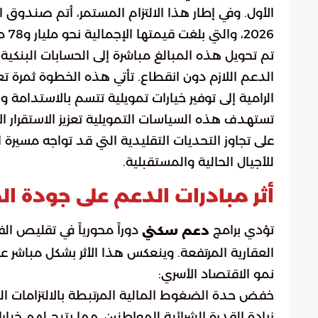
الأول. وفي إطار هذا الالتزام المستمر، أتم صندوق 
2026، والتي بلغت قيمتها الإجمالية نحو مليار و78 مليون ريال سعودي.
تم تحويل هذه المبالغ مباشرة إلى الحسابات البنكي
الدعم اللازم دون انقطاع. تأتي هذه الخطوة ثمرة تعا
الرامية إلى توفير خيارات تمويلية تتسم بالاستدامة وا
تستهدف هذه السياسات التمويلية تعزيز الاستقرار ال
على تجاوز التحديات التقليدية التي قد تواجه مسير
للأجيال الحالية والمستقبلية.
أثر مبادرات الدعم على جودة الح
تؤدي برامج
دوراً محورياً في تقليص ال
دعم سكني
العقارية المرتفعة. وينعكس هذا الأثر بشكل مباشر 
نمو الاقتصاد الأسري:
خفض حدة الضغوط المالية المرتبطة بالالتزامات البنك
زيادة القدرة الشرائية للمواطنين، مما يتيح لهم خي