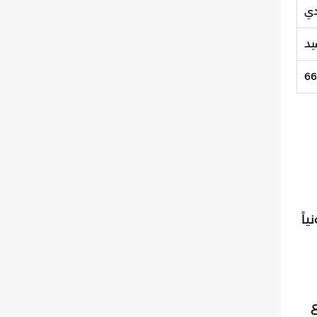
66
اً
ع