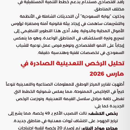
رافد اقتصادي مستدام يدعم خطط التنمية المستقبلية في
مختلف المناطق.
وذكرت “بوابة السعودية” أن التحديثات الشاملة في الأنظمة
والتشريعات ساهمت في إيجاد بيئة قانونية آمنة ومحفزة لرؤوس
الأموال المحلية والدولية. وقد أدى هذا التطوير التنظيمي إلى
تسريع وتيرة الاستكشاف في المناطق الواعدة، وهو ما ينعكس
إيجاباً على النمو الاقتصادي وتوفير فرص عمل نوعية للشباب
السعودي في تخصصات تقنية وهندسية دقيقة.
تحليل الرخص التعدينية الصادرة في
مارس 2026
أظهرت تقارير المركز الوطني للمعلومات الصناعية والتعدينية تنوعاً
كبيراً في التراخيص الممنوحة، مما يعكس شمولية الخطط التي
تغطي كافة مراحل سلاسل القيمة التعدينية. وتوزعت الرخص
الجديدة كما يلي:
نالت النصيب الأكبر بـ 49 رخصة، مما يشير إلى
رخص الكشف:
تركيز الجهود على اكتشاف ثروات معدنية في مناطق جديدة.
تم إصدار 20 رخصة لتلبية احتياجات
محاجر مواد البناء: