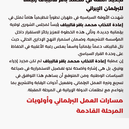
للبرلمان الإيراني
شهدت الأروقة السياسية في طهران تطوراً تنظيمياً هاماً تمثل في
رئيساً لمجلس الشورى لولاية
إعادة انتخاب محمد باقر قاليباف
برلمانية جديدة. وتأتي هذه الخطوة لتعزيز ركائز الاستقرار داخل
المؤسسة التشريعية، وضمان استمرار النهج الإداري الحالي، حيث
نال قاليباف دعماً برلمانياً واسعاً يعكس رغبة الأغلبية في الحفاظ
على وحدة القرار السياسي.
إن عملية
لم تكن مجرد إجراء
إعادة انتخاب محمد باقر قاليباف
روتيني، بل هي إشارة واضحة نحو تفضيل الاستمرارية في صياغة
السياسات الوطنية. ومن المتوقع أن يساهم هذا التوافق في
تسريع وتيرة العمل البرلماني، وتفعيل أدوات الرقابة والتشريع بما
يتواءم مع تطلعات الدولة الإيرانية في المرحلة المقبلة.
مسارات العمل البرلماني وأولويات
المرحلة القادمة
أفادت “بوابة السعودية” بأن عملية التصويت جرت في مناخ يسوده
التوافق السياسي، مما يمنح رئاسة المجلس شرعية قوية لمواجهة