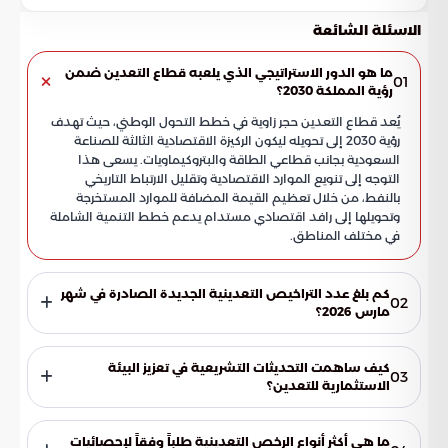
الاسئلة الشائعة
ما هو الدور الاستراتيجي الذي يلعبه قطاع التعدين ضمن
01
رؤية المملكة 2030؟
يُعد قطاع التعدين حجر زاوية في خطط التحول الوطني، حيث تهدف
رؤية 2030 إلى تحويله ليكون الركيزة الاقتصادية الثالثة للصناعة
السعودية بجانب قطاعي الطاقة والبتروكيماويات. يسعى هذا
التوجه إلى تنويع الموارد الاقتصادية وتقليل الارتباط التاريخي
بالنفط، من خلال تعظيم القيمة المضافة للموارد المستخرجة
وتحويلها إلى رافد اقتصادي مستدام يدعم خطط التنمية الشاملة
في مختلف المناطق.
كم بلغ عدد التراخيص التعدينية الجديدة الصادرة في شهر
02
مارس 2026؟
كشفت وزارة الصناعة والثروة المعدنية عن منح 80 رخصة تعدينية
جديدة خلال شهر مارس 2026 وحده. يعكس هذا الرقم المتصاعد
كيف ساهمت التحديثات التشريعية في تعزيز البيئة
03
حجم التدفقات الاستثمارية القوية والسعي الحثيث لاستغلال
الاستثمارية للتعدين؟
الإمكانات الطبيعية للمملكة، مما يؤكد نجاح الخطط الرامية لجذب
أدت التحديثات الشاملة في الأنظمة والتشريعات إلى إيجاد بيئة
رؤوس الأموال المحلية والدولية نحو هذا القطاع الواعد.
قانونية آمنة ومحفزة، مما ساعد في تسريع وتيرة الاستكشاف في
ما هي أكثر أنواع الرخص التعدينية طلباً وفقاً لإحصائيات