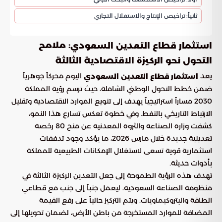
ثانياً: تراخيص الإنتاج والاستغلال التجاري
: ملامح
استثمار قطاع التعدين السعودي
التحول نحو الركيزة الاقتصادية الثالثة
يعد
اليوم محركاً جوهرياً
استثمار قطاع التعدين السعودي
ضمن خطط التحول الوطني الشاملة، حيث ترسم رؤية المملكة
2030 مساراً استراتيجياً يهدف إلى تنويع الموارد الاقتصادية وتقليل
الارتباط التاريخي بالنفط. وفي خطوة تعكس تسارع هذا النمو،
كشفت وزارة الصناعة والثروة المعدنية عن منح 80 رخصة
تعدينية جديدة خلال مارس 2026، ما يؤكد وجود تدفقات
استثمارية قوية تسعى لاستغلال الإمكانات الطبيعية للمملكة
بأدوات حديثة.
تهدف هذه الرؤية الطموحة إلى جعل التعدين الركيزة الثالثة في
منظومة الصناعة السعودية، ليعمل جنباً إلى جنب مع قطاعي
الطاقة والبتروكيماويات. ويتم التركيز حالياً على رفع القيمة
المضافة للموارد المستخرجة من باطن الأرض، لضمان تحويلها إلى