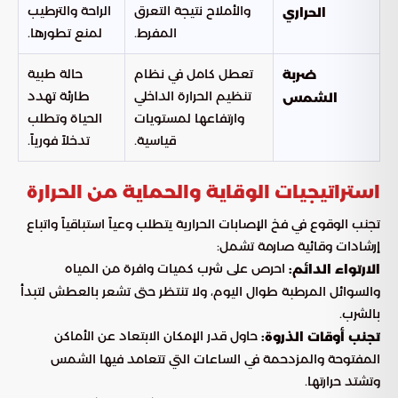
والأملاح نتيجة التعرق
الراحة والترطيب
الحراري
المفرط.
لمنع تطورها.
تعطل كامل في نظام
حالة طبية
ضربة
تنظيم الحرارة الداخلي
طارئة تهدد
الشمس
وارتفاعها لمستويات
الحياة وتطلب
قياسية.
تدخلاً فورياً.
استراتيجيات الوقاية والحماية من الحرارة
تجنب الوقوع في فخ الإصابات الحرارية يتطلب وعياً استباقياً واتباع
إرشادات وقائية صارمة تشمل:
احرص على شرب كميات وافرة من المياه
الارتواء الدائم:
والسوائل المرطبة طوال اليوم، ولا تنتظر حتى تشعر بالعطش لتبدأ
بالشرب.
حاول قدر الإمكان الابتعاد عن الأماكن
تجنب أوقات الذروة:
المفتوحة والمزدحمة في الساعات التي تتعامد فيها الشمس
وتشتد حرارتها.