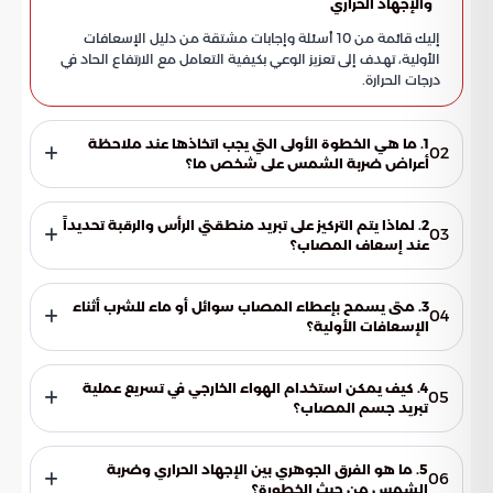
والإجهاد الحراري
إليك قائمة من 10 أسئلة وإجابات مشتقة من دليل الإسعافات
الأولية، تهدف إلى تعزيز الوعي بكيفية التعامل مع الارتفاع الحاد في
درجات الحرارة.
1. ما هي الخطوة الأولى التي يجب اتخاذها عند ملاحظة
02
أعراض ضربة الشمس على شخص ما؟
تتمثل الخطوة الأولى والأساسية في نقل المصاب فوراً بعيداً عن
أشعة الشمس المباشرة. يجب وضعه في منطقة مظللة، باردة،
2. لماذا يتم التركيز على تبريد منطقتي الرأس والرقبة تحديداً
03
وتتمتع بتهوية جيدة لتقليل تأثير الحرارة المحيطة.
عند إسعاف المصاب؟
يعد تبريد الرأس والرقبة أولوية قصوى لأن ذلك يساعد في خفض
حرارة الدماغ بشكل أسرع. هذا الإجراء يحمي الوظائف الحيوية للجهاز
3. متى يسمح بإعطاء المصاب سوائل أو ماء للشرب أثناء
04
العصبي ويمنع تدهور الحالة الصحية للمصاب إلى مستويات
الإسعافات الأولية؟
خطيرة.
يمكن تقديم جرعات بسيطة من الماء أو السوائل الغنية بالأملاح
فقط إذا كان المصاب مستيقظاً وفي حالة إدراك كامل. يساعد ذلك
4. كيف يمكن استخدام الهواء الخارجي في تسريع عملية
05
في تعويض السوائل المفقودة وترطيب الجسم داخلياً بشكل آمن.
تبريد جسم المصاب؟
يتم ذلك عبر توجيه المراوح أو أي وسيلة لتدفق الهواء مباشرة نحو
المصاب بعد تبريد جلده بالماء. تعمل هذه الطريقة على تحفيز
5. ما هو الفرق الجوهري بين الإجهاد الحراري وضربة
06
عملية التبخر، مما يؤدي إلى تبريد الجسم طبيعياً وبسرعة أكبر.
الشمس من حيث الخطورة؟