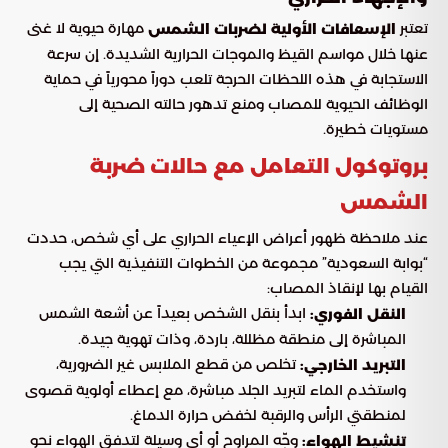
تعتبر
مهارة حيوية لا غنى
الإسعافات الأولية لضربات الشمس
عنها خلال مواسم القيظ والموجات الحرارية الشديدة. إن سرعة
الاستجابة في هذه اللحظات الحرجة تلعب دوراً محورياً في حماية
الوظائف الحيوية للمصاب ومنع تدهور حالته الصحية إلى
مستويات خطيرة.
بروتوكول التعامل مع حالات ضربة
الشمس
عند ملاحظة ظهور أعراض الإعياء الحراري على أي شخص، حددت
“بوابة السعودية” مجموعة من الخطوات التنفيذية التي يجب
القيام بها لإنقاذ المصاب:
ابدأ بنقل الشخص بعيداً عن أشعة الشمس
النقل الفوري:
المباشرة إلى منطقة مظللة، باردة، وذات تهوية جيدة.
تخلص من قطع الملابس غير الضرورية،
التبريد الخارجي:
واستخدم الماء لتبريد الجلد مباشرة، مع إعطاء أولوية قصوى
لمنطقتي الرأس والرقبة لخفض حرارة الدماغ.
وجّه المراوح أو أي وسيلة لتدفق الهواء نحو
تنشيط الهواء: