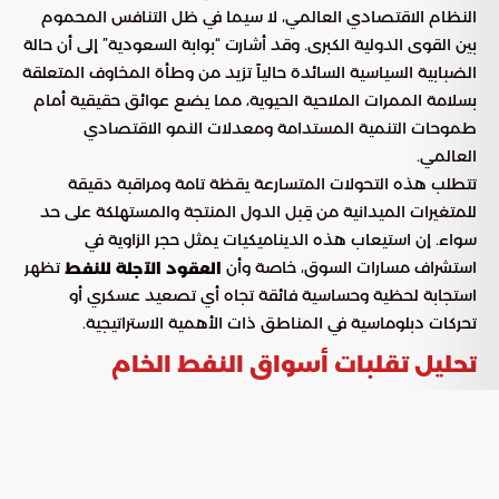
النظام الاقتصادي العالمي، لا سيما في ظل التنافس المحموم
بين القوى الدولية الكبرى. وقد أشارت “بوابة السعودية” إلى أن حالة
الضبابية السياسية السائدة حالياً تزيد من وطأة المخاوف المتعلقة
بسلامة الممرات الملاحية الحيوية، مما يضع عوائق حقيقية أمام
طموحات التنمية المستدامة ومعدلات النمو الاقتصادي
العالمي.
تتطلب هذه التحولات المتسارعة يقظة تامة ومراقبة دقيقة
للمتغيرات الميدانية من قِبل الدول المنتجة والمستهلكة على حد
سواء. إن استيعاب هذه الديناميكيات يمثل حجر الزاوية في
استشراف مسارات السوق، خاصة وأن
تظهر
العقود الآجلة للنفط
استجابة لحظية وحساسية فائقة تجاه أي تصعيد عسكري أو
تحركات دبلوماسية في المناطق ذات الأهمية الاستراتيجية.
تحليل تقلبات أسواق النفط الخام
العالمية
شهدت منصات تداول الطاقة موجات عنيفة من عدم الاستقرار
مدفوعة بالاضطرابات السياسية، حيث سجلت أسعار العقود الآجلة