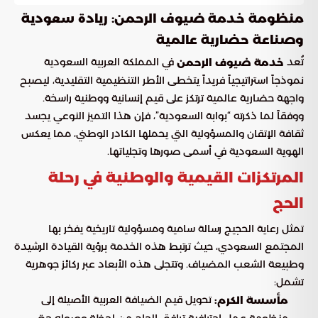
منظومة خدمة ضيوف الرحمن: ريادة سعودية
وصناعة حضارية عالمية
تُعد
في المملكة العربية السعودية
خدمة ضيوف الرحمن
نموذجاً استراتيجياً فريداً يتخطى الأطر التنظيمية التقليدية، ليصبح
واجهة حضارية عالمية ترتكز على قيم إنسانية ووطنية راسخة.
ووفقاً لما ذكرته “بوابة السعودية”، فإن هذا التميز النوعي يجسد
ثقافة الإتقان والمسؤولية التي يحملها الكادر الوطني، مما يعكس
الهوية السعودية في أسمى صورها وتجلياتها.
المرتكزات القيمية والوطنية في رحلة
الحج
تمثل رعاية الحجيج رسالة سامية ومسؤولية تاريخية يفخر بها
المجتمع السعودي، حيث ترتبط هذه الخدمة برؤية القيادة الرشيدة
وطبيعة الشعب المضياف. وتتجلى هذه الأبعاد عبر ركائز جوهرية
تشمل:
تحويل قيم الضيافة العربية الأصيلة إلى
مأسسة الكرم:
منظومة عمل احترافية ترافق الحاج من لحظة وصوله حتى