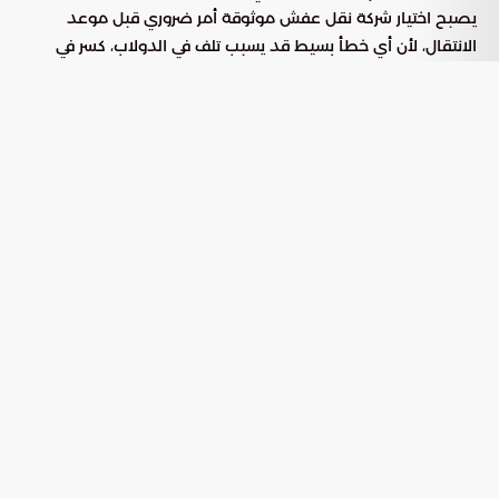
يصبح اختيار شركة نقل عفش موثوقة أمر ضروري قبل موعد
الانتقال، لأن أي خطأ بسيط قد يسبب تلف في الدولاب، كسر في
الزجاج، خدش في الأجهزة، أو ضياع بعض القطع الصغيرة مثل
المسامير والمفصلات. لذلك يجب أن تتعامل مع الموضوع كقرار
مهم، وليس مجرد مقارنة بين أقل سعر وأسرع موعد.
لماذا تحتاج إلى شركة نقل عفش
موثوقة؟
كثير من الناس يحاولون نقل العفش بالاعتماد على عمالة عشوائية
أو سيارة نقل فقط، وبعدها تظهر المشاكل، مثل كسر في الأثاث،
عدم تركيب القطع بشكل صحيح، أو تلف الأجهزة بسبب سوء
التحميل. الشركة الموثوقة توفر لك فريق يعرف كيف يتعامل مع كل
قطعة حسب طبيعتها، فطريقة نقل غرفة النوم تختلف عن نقل
المطبخ، وطريقة حمل الثلاجة تختلف عن حمل الكنب أو الطاولات
الزجاجية. كما أن وجود خطة واضحة للنقل يوفر وقتك، ويقلل
الفوضى داخل المنزل القديم والجديد، ويجعل تجربة الانتقال أسهل
على الأسرة.