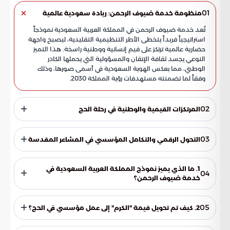
01
منظومة خدمة ضيوف الرحمن: ريادة سعودية عالمية
تُعد خدمة ضيوف الرحمن في المملكة العربية السعودية نموذجاً
استراتيجياً فريداً يتخطى الأطر التنظيمية التقليدية، ليصبح واجهة
حضارية عالمية ترتكز على قيم إنسانية ووطنية راسخة. هذا التميز
النوعي يجسد ثقافة الإتقان والمسؤولية التي يحملها الكادر
الوطني، مما يعكس الهوية السعودية في أسمى صورها، وذلك
وفقاً لما تضمنته مستهدفات رؤية المملكة 2030.
02
المرتكزات القيمية والوطنية في رحلة الحج
تمثل رعاية الحجيج رسالة سامية ومسؤولية تاريخية يفخر بها
المجتمع السعودي، حيث ترتبط هذه الخدمة برؤية القيادة الرشيدة
03
التحول الرقمي والتكامل المؤسسي في المشاعر المقدسة
وطبيعة الشعب المضياف. وتتجلى هذه الأبعاد عبر ركائز جوهرية
تشمل:
شهدت منظومة الحج والعمرة قفزات تقنية كبرى عبر توظيف
الذكاء الاصطناعي والحلول الرقمية، مما ساهم بشكل مباشر في
1. ما الذي يميز نموذج المملكة العربية السعودية في
04
تحقيق نتائج ملموسة على أرض الواقع. ساهمت هذه التقنيات في
خدمة ضيوف الرحمن؟
رفع جودة الأداء الميداني وضمان سرعة الاستجابة لمتطلبات
يتميز النموذج السعودي بكونه إطاراً استراتيجياً يتجاوز التنظيم
ضيوف الرحمن، بالإضافة إلى تأمين سلامة الحجيج عبر أنظمة تتبع
التقليدي، ليصبح واجهة حضارية ترتكز على قيم إنسانية ووطنية،
متطورة تضمن انسيابية الحركة.
05
2. كيف تم تحويل قيمة "الكرم" إلى عمل مؤسسي في الحج؟
مع تجسيد ثقافة الإتقان والمسؤولية لدى الكادر الوطني
السعودي.
تم ذلك من خلال "مأسسة الكرم"، وهي عملية تحويل قيم الضيافة