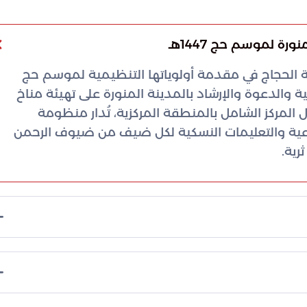
رة لموسم حج 1447هـ
 الحجاج في مقدمة أولوياتها التنظيمية لموسم حج
مية والدعوة والإرشاد بالمدينة المنورة على تهيئة مناخ
 المركز الشامل بالمنطقة المركزية، تُدار منظومة
شرعية والتعليمات النسكية لكل ضيف من ضيوف الرحمن
رية.
 زمنية دقيقة تراعي كثافة الحشود في ساحات الحرم
ج وتسهيل رحلتهم الإيمانية وترسيخ المفاهيم
وضيح السنن من خلال قنوات تواصل مباشرة تضمن
ركز حاجز اللغة عبر اعتماد سبع لغات عالمية أساسية في
نوع الثقافي والمعرفي الكبير لضيوف الرحمن القادمين