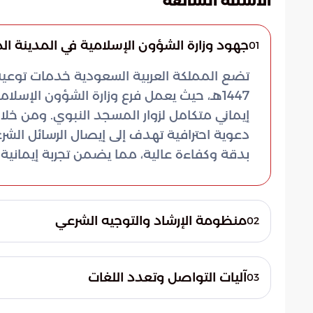
الاسئلة الشائعة
جهود وزارة الشؤون الإسلامية في المدينة المنو
01
تضع المملكة العربية السعودية خدمات توعية
1447هـ، حيث يعمل فرع وزارة الشؤون الإسلا
إيماني متكامل لزوار المسجد النبوي. ومن خلال
دعوية احترافية تهدف إلى إيصال الرسائل ال
بدقة وكفاءة عالية، مما يضمن تجربة إيمانية ث
منظومة الإرشاد والتوجيه الشرعي
02
تستند استراتيجية العمل في المركز إلى جدولة
النبوي، مما يضمن تقديم الدعم الفوري للحجا
آليات التواصل وتعدد اللغات
03
الصحيحة للعبادات. تركز هذه الجهود على ت
وفقاً لما رصدته بوابة السعودية، فقد كسر الم
وصول التوعية لكل زائر ومصلٍ، مع مراعاة الت