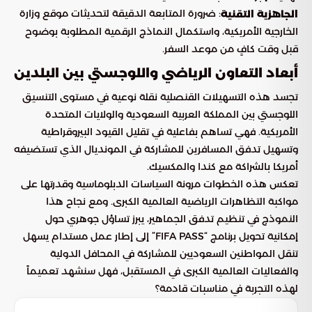
: ضرورة المتابعة الدقيقة لتحديثات موقع وزارة
الجاهزية التقنية
الخارجية الأمريكية، واستكمال النماذج الرقمية المطلوبة بوضوح
قبل وقت كافٍ من موعد السفر.
أبعاد التعاون الرياضي واللوجستي بين البلدين
تجسد هذه التسهيلات القنصلية نقلة نوعية في مستوى التنسيق
اللوجستي بين المملكة العربية السعودية والولايات المتحدة
الأمريكية. فهي تساهم بفاعلية في تقليل القيود البيروقراطية
وتسهيل تدفق المسافرين للمشاركة في المونديال الذي تستضيفه
أمريكا بالشراكة مع كندا والمكسيك.
تعكس هذه الخطوات مرونة السياسات الدبلوماسية وقدرتها على
مواكبة التظاهرات الرياضية العالمية الكبرى. ومع نجاح هذا
النموذج في تنظيم تدفق الجماهير، يبرز تساؤل جوهري حول
إمكانية تحويل برنامج “FIFA PASS” إلى إطار عمل مستدام يسهل
تنقل المواطنين السعوديين للمشاركة في المحافل الدولية
والفعاليات العالمية الكبرى في المستقبل، فهل سنشهد تعميماً
لهذه التجربة في مناسبات قادمة؟