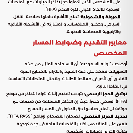
على المشجعين الذين أكملوا حجز تذاكر المباريات عبر المنصات
الرسمية للاتحاد الدولي لكرة القدم (FIFA).
: تمنح التأشيرة حاملها صلاحية التنقل
المرونة والشمولية
السياحي، وحضور المنافسات، والمشاركة في الأنشطة الثقافية
والترفيهية المصاحبة للبطولة.
معايير التقديم وضوابط المسار
المخصص
أوضحت “بوابة السعودية” أن الاستفادة المثلى من هذه
التسهيلات تعتمد على دقة التنفيذ والالتزام بالمعايير الفنية
لتفادي أي تأخير في معالجة الطلبات. وتتمثل المتطلبات الأساسية
في النقاط التالية:
: يتوجب تقديم إثبات شراء التذاكر من موقع
توثيق الحجز الرسمي
(FIFA) الرسمي حصراً، حيث إن التذاكر المستلمة من منصات غير
موثقة لن تمنح صاحبها حق الدخول في المسار المسرع.
: لضمان الانضمام لبرنامج “FIFA PASS”،
تحديد المركز القنصلي
يتعين على المتقدمين اختيار القنصلية العامة في جدة كوجهة
نهائية لإجراء المقابلات الشخصية.