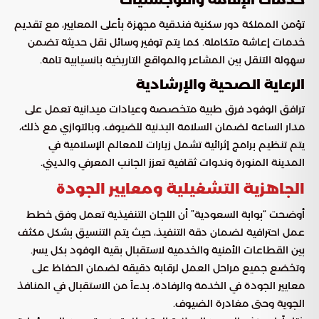
خدمات الإقامة واللوجستيات
تؤمن المملكة دور سكنية فندقية مجهزة بأعلى المعايير، مع تقديم
خدمات إعاشة متكاملة. كما يتم توفير وسائل نقل حديثة تضمن
سهولة التنقل بين المشاعر والمواقع التاريخية بانسيابية تامة.
الرعاية الصحية والإرشادية
ترافق الوفود فرق طبية متخصصة وعيادات ميدانية تعمل على
مدار الساعة لضمان السلامة البدنية للضيوف. وبالتوازي مع ذلك،
يتم تنظيم برامج إثرائية تشمل زيارات للمعالم الإسلامية في
المدينة المنورة وندوات ثقافية تعزز الجانب المعرفي والديني.
الجاهزية التشغيلية ومعايير الجودة
أوضحت “بوابة السعودية” أن اللجان التنفيذية تعمل وفق خطط
عمل احترافية لضمان دقة التنفيذ، حيث يتم التنسيق بشكل مكثف
بين القطاعات الأمنية والخدمية لاستقبال بقية الوفود بكل يسر.
وتخضع جميع مراحل العمل لرقابة دقيقة لضمان الحفاظ على
معايير الجودة في الخدمة والرفادة، بدءاً من الاستقبال في المنافذ
الجوية وحتى مغادرة الضيوف.