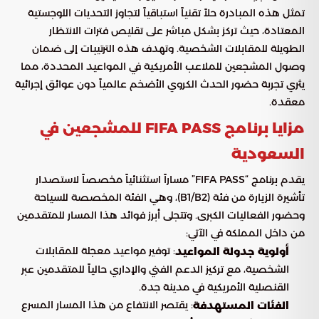
تمثل هذه المبادرة حلاً تقنياً استباقياً لتجاوز التحديات اللوجستية
المعتادة، حيث تركز بشكل مباشر على تقليص فترات الانتظار
الطويلة للمقابلات الشخصية. وتهدف هذه الترتيبات إلى ضمان
وصول المشجعين للملاعب الأمريكية في المواعيد المحددة، مما
يثري تجربة حضور الحدث الكروي الأضخم عالمياً دون عوائق إجرائية
معقدة.
مزايا برنامج FIFA PASS للمشجعين في
السعودية
يقدم برنامج “FIFA PASS” مساراً استثنائياً مخصصاً لاستصدار
تأشيرة الزيارة من فئة (B1/B2)، وهي الفئة المخصصة للسياحة
وحضور الفعاليات الكبرى. وتتجلى أبرز فوائد هذا المسار للمتقدمين
من داخل المملكة في الآتي:
: توفير مواعيد معجلة للمقابلات
أولوية جدولة المواعيد
الشخصية، مع تركيز الدعم الفني والإداري حالياً للمتقدمين عبر
القنصلية الأمريكية في مدينة جدة.
: يقتصر الانتفاع من هذا المسار المسرع
الفئات المستهدفة