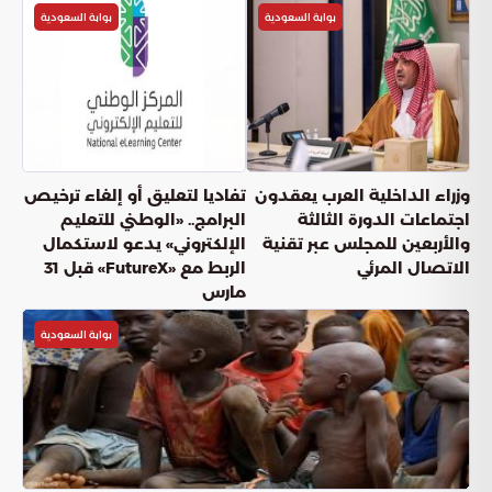
بوابة السعودية
بوابة السعودية
وزراء الداخلية العرب يعقدون
تفاديا لتعليق أو إلغاء ترخيص
اجتماعات الدورة الثالثة
البرامج.. «الوطني للتعليم
والأربعين للمجلس عبر تقنية
الإلكتروني» يدعو لاستكمال
الاتصال المرئي
الربط مع «FutureX» قبل 31
مارس
بوابة السعودية