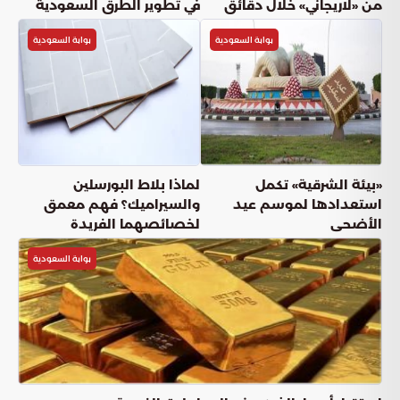
من «لاريجاني» خلال دقائق
في تطوير الطرق السعودية
بوابة السعودية
بوابة السعودية
«بيئة الشرقية» تكمل
لماذا بلاط البورسلين
استعدادها لموسم عيد
والسيراميك؟ فهم معمق
الأضحى
لخصائصهما الفريدة
بوابة السعودية