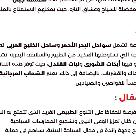
ة مفضلة للسياح وعشاق التنزه، حيث يمكنهم الاستمتاع بالمنا
وعة، تشمل
و
. تع
سواحل البحر الأحمر
ساحل الخليج العربي
ة التي تستوطنها العديد من الطيور والسلاحف البحرية. تش
 فيها
و
، حيث توفر هذه النبات
أيكات الشورى
نبات القندل
ماك والقشريات. بالإضافة إلى ذلك، تعتبر
الشعاب المرجانية
داً للغواصين والصيادين.
قال :
 فرصة للحفاظ على التنوع الطبيعي الفريد الذي تتمتع به البل
 خلال تعزيز الوعي البيئي وتشجيع الممارسات السياحية
 وجهة رائدة في مجال السياحة البيئية، تساهم في حماية