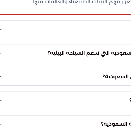
يز فهم البيئات الطبيعية والعلاقات فيها.
المحافظة على الطبيعة بطريقة مستدامة، وتعزيز الوعي
لية، مع الحفاظ على المواقع الحساسة بيئيًا.
عودية التي تدعم السياحة البيئية؟
لصحاري مثل الربع الخالي والنفود الكبير، وسلسلة جبال
 العربي.
 السعودية؟
ة، وجهات سياحية بيئية بارزة بسبب تنوع مظاهرها
مناطق حصوية، وحرّات، ورمال ناعمة.
 الذي كان في شبه الجزيرة العربية، وتضم أنواعًا فطرية
ل السروات التي تغطيها غابات العرعر.
ة السعودية؟