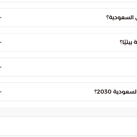
ر والخليج العربي، من المناطق والأنظمة البيئية
طيور والسلاحف البحرية.
ل السعودية؟
لسعودية المناطق التي تنبت فيها أيكات الشورى ونبات
يئيًا؟
ملاذ للكائنات الحية من الطيور وصغار الأسماك
ة دقيقة وحساسة، وهي مقصد للغواصين والصيادين،
ودية 2030؟
تساهم السياحة البيئية في تحقيق رؤية السعودية 2030 من خلال تعزيز الاستدامة البيئية، وتنويع
افظة على التراث الطبيعي والثقافي للمملكة.