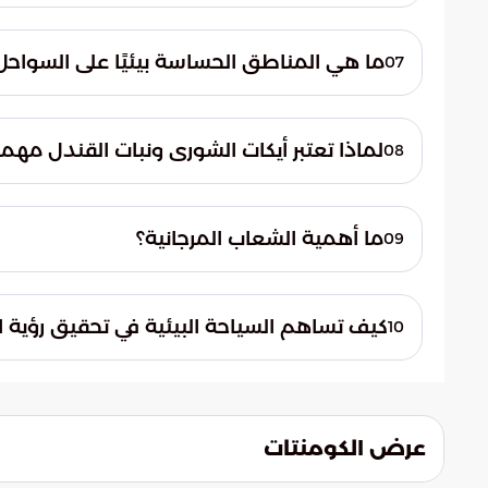
تعد السواحل البحرية، خاصة سواحل البحر الأحم
المنتجة، وهي مواقع تستوطنها العديد من ال
ما هي المناطق الحساسة بيئيًا على السواح
07
تشمل المناطق الحساسة بيئيًا على السواحل ا
القندل، والشعاب المرجانية.
لماذا تعتبر أيكات الشورى ونبات القندل مهمة ب
08
تؤمن أيكات الشورى ونبات القندل الموطن وال
والقشريات.
ما أهمية الشعاب المرجانية؟
09
الشعاب المرجانية تتكون من كائنات حيواني
وتعد جزءًا حيويًا من النظام البيئي البحري.
كيف تساهم السياحة البيئية في تحقيق رؤية السع
10
مصادر الدخل، وتوفير فرص عمل جديدة، والمح
عرض الكومنتات