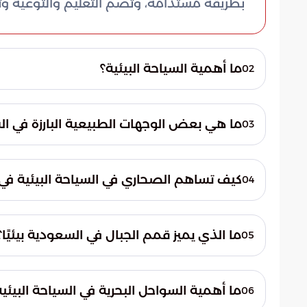
بطريقة مستدامة، وتضم التعليم والتوعية وتعز
ما أهمية السياحة البيئية؟
02
تكمن أهمية السياحة البيئية في قدرتها على 
البيئي، وتوفير فرص اقتصادية للمجتمعات المح
ما هي بعض الوجهات الطبيعية البارزة في الس
03
تشمل الوجهات الطبيعية البارزة في السعودية ا
السروات، والسواحل البحرية للبحر الأحمر والخليج
كيف تساهم الصحاري في السياحة البيئية في
04
تُعد الصحاري، التي تشكل ثلث مساحة السعودي
الطبيعية من أحجار رملية، وهضاب جرانيتية، و
ما الذي يميز قمم الجبال في السعودية بيئيًا؟
05
تعتبر قمم الجبال بقايا النظام البيئي المعتدل
نباتية وحيوانية استوطنت فيها، مثل سلسلة جبا
ما أهمية السواحل البحرية في السياحة البيئي
06