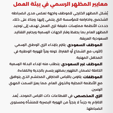
معايير المظهر الرسمي في بيئة العمل
يُشكل المظهر الخارجي للموظف واجهة تعكس مدى انضباطه
الشخصي واحترامه للمؤسسة التي ينتمي إليها. وبناءً على ذلك،
حددت الأنظمة ممارسات دقيقة لزي العمل تهدف إلى توحيد
المظهر العام بما يحفظ وقار الجهات الرسمية ويحترم التقاليد
السعودية العريقة.
: يلتزم بارتداء الزي الوطني الرسمي
الموظف السعودي
(الثوب مع الشماغ أو الغترة)، كونه رمزاً للهوية الوطنية في
المحافل المهنية.
: يتطلب منه ارتداء البدلة الرسمية
الموظف غير السعودي
الكاملة لضمان الظهور بمظهر يتسم بالجدية والكفاءة.
: يلتزمن باللباس الاحترافي المحتشم الذي يتوافق
الموظفات
مع الأنظمة المحلية والذوق العام، مما يعزز السمت المهني
الرصين.
: في القطاعات ذات اللباس الموحد، يُعد
الزي المخصص
الالتزام به جزءاً لا يتجزأ من الهوية البصرية للمنشأة ومستوى
انضباطها.