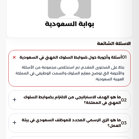
بوابة السعودية
الاسئلة الشائعة
01
أسئلة وأجوبة حول ضوابط السلوك المهني في السعودية
بناءً على المحتوى المقدم، تم استخلاص مجموعة من الأسئلة
والأجوبة التي توضح معايير السلوك والسمت الوظيفي في المملكة
العربية السعودية:
ما هو الهدف الاستراتيجي من الالتزام بضوابط السلوك
02
المهني في المملكة؟
يعد التقيد الصارم بهذه القواعد مساراً استراتيجياً لتحقيق
مستهدفات رؤية المملكة 2030. تساهم هذه اللوائح في صقل
ما هو الزي الرسمي المحدد للموظف السعودي في بيئة
03
قدرات الكوادر البشرية وترسيخ الهوية المهنية، عبر ممارسات قائمة
العمل؟
على النزاهة والمسؤولية تجاه العمل والمجتمع.
يلتزم الموظف السعودي بارتداء الزي الوطني الرسمي، والذي