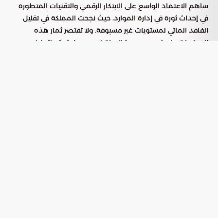
ساهم الاعتماد الواسع على الابتكار الرقمي والتقنيات المتطورة
في إحداث ثورة في إدارة الموارد، حيث نجحت المملكة في تقليل
الفاقد المائي لمستويات غير مسبوقة. ولا تقتصر ثمار هذه
السياسات على تحسين جودة الحياة فحسب، بل تمتد لتعزيز
الموقف المالي للمملكة من خلال تقديم خدمات مياه ذات
تنافسية عالمية، مما يرفع كفاءة الاقتصاد الوطني ويجعله وجهة
جاذبة للاستثمارات الكبرى.
التطور الهيكلي والتحول الرقمي في قطاع
المياه
أفادت تقارير “بوابة السعودية” بأن النهضة العمرانية التي تشهدها
البلاد واكبها تحديث جذري في البنية التحتية المائية. وتعتمد مراكز
التشغيل اليوم على تحليلات البيانات الضخمة لضمان توزيع
الإمدادات بفعالية عالية تشمل كافة المناطق، مع الالتزام الصارم
بأعلى معايير النقاء والجودة العالمية.
يتم تنفيذ هذا التحول عبر مسارات تقنية متكاملة تشمل:
: لتقليل التدخل البشري، مما يعزز
أتمتة العمليات التشغيلية
أمن المنظومة ويحد من الأخطاء الفنية.