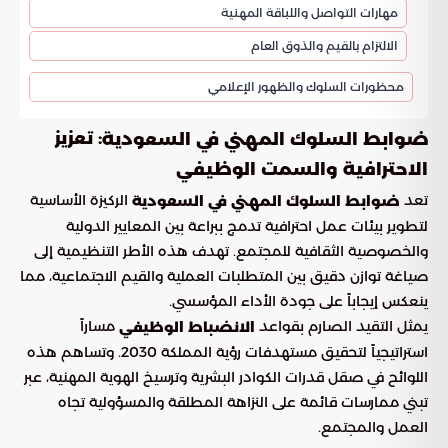
مهارات التواصل واللباقة المهنية
الالتزام بالقيم والذوق العام
محظورات السلوك والظهور الإعلامي
: تعزيز
ضوابط السلوك المهني في السعودية
الاحترافية والسمت الوظيفي
تعد
الركيزة الأساسية
ضوابط السلوك المهني في السعودية
لتطوير بيئات عمل احترافية تدمج ببراعة بين المعايير الدولية
والخصوصية الثقافية للمجتمع. تهدف هذه الأطر التنظيمية إلى
صياغة توازن دقيق بين المتطلبات العملية والقيم الاجتماعية، مما
ينعكس إيجاباً على جودة الأداء المؤسسي.
يمثل التقيد الصارم بقواعد
مساراً
الانضباط الوظيفي
استراتيجياً لتحقيق مستهدفات رؤية المملكة 2030. وتساهم هذه
اللوائح في صقل قدرات الكوادر البشرية وترسيخ الهوية المهنية، عبر
تبني ممارسات قائمة على النزاهة المطلقة والمسؤولية تجاه
العمل والمجتمع.