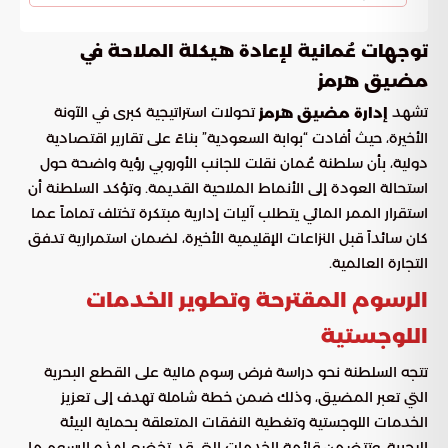
توجهات عُمانية لإعادة هيكلة الملاحة في
مضيق هرمز
تشهد
تحولات استراتيجية كبرى في الآونة
إدارة مضيق هرمز
الأخيرة، حيث أفادت “بوابة السعودية” بناءً على تقارير اقتصادية
دولية، بأن سلطنة عُمان نقلت للجانب الأوروبي رؤية واضحة حول
استحالة العودة إلى الأنماط الملاحية القديمة. وتؤكد السلطنة أن
استقرار الممر المائي يتطلب آليات إدارية مبتكرة تختلف تماماً عما
كان سائداً قبل النزاعات الإقليمية الأخيرة، لضمان استمرارية تدفق
التجارة العالمية.
الرسوم المقترحة وتطوير الخدمات
اللوجستية
تتجه السلطنة نحو دراسة فرض رسوم مالية على القطع البحرية
التي تعبر المضيق، وذلك ضمن خطة شاملة تهدف إلى تعزيز
الخدمات اللوجستية وتغطية النفقات المتعلقة بحماية البيئة
البحرية. وتتضمن قائمة الخدمات التي قد تخضع لهذه الرسوم ما