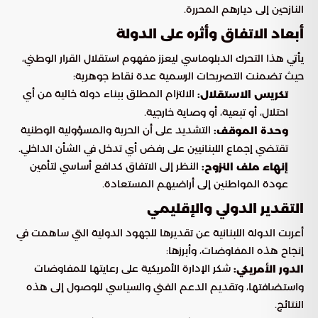
النازحين إلى ديارهم المحررة.
أبعاد الاتفاق وأثره على الدولة
يأتي هذا التحرك الدبلوماسي ليعزز مفهوم استقلال القرار الوطني،
حيث تضمنت التصريحات الرسمية عدة نقاط جوهرية:
الالتزام المطلق ببناء دولة خالية من أي
تكريس الاستقلال:
احتلال، أو تبعية، أو وصاية خارجية.
التشديد على أن الحرية والمسؤولية الوطنية
وحدة الموقف:
تقتضي إجماع اللبنانيين على رفض أي تدخل في الشأن الداخلي.
النظر إلى الاتفاق كدافع أساسي لتأمين
إنهاء ملف النزوح:
عودة المواطنين إلى أراضيهم المستعادة.
التقدير الدولي والإقليمي
أعربت الدولة اللبنانية عن تقديرها للجهود الدولية التي ساهمت في
إنجاح هذه المفاوضات، وأبرزها:
شكر الإدارة الأمريكية على رعايتها للمفاوضات
الدور الأمريكي:
واستضافتها، وتقديم الدعم الفني والسياسي للوصول إلى هذه
النتائج.