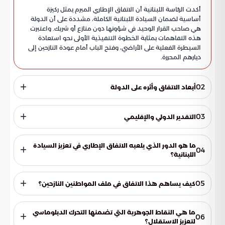
أكدت الرئاسة اللبنانية أن الاتفاق الإطاري المبرم يمثل ركيزة
أساسية لضمان السيادة اللبنانية الكاملة، مشددة على أن الدولة
هي صاحب القرار الوحيد في شؤونها دون منازع أو شريك. واعتبرت
هذه التفاهمات بمثابة الخطوة التنفيذية الأولى نحو استعادة
السيطرة الفعلية على الأراضي، وفتح الباب أمام عودة النازحين إلى
ديارهم المحررة.
02
أبعاد الاتفاق وأثره على الدولة
يأتي هذا التحرك الدبلوماسي ليعزز مفهوم استقلال القرار الوطني،
حيث تضمنت التصريحات الرسمية عدة نقاط جوهرية:
03
التقدير الدولي والإقليمي
أعربت الدولة اللبنانية عن تقديرها للجهود الدولية التي ساهمت في
إنجاح هذه المفاوضات، وأبرزها الدور الأمريكي من خلال شكر الإدارة
ما هو الدور الذي يلعبه الاتفاق الإطاري في تعزيز السيادة
04
الأمريكية على رعايتها للمفاوضات واستضافتها، وتقديم الدعم
اللبنانية؟
الفني والسياسي للوصول إلى هذه النتائج. كما تم تثمين الدعم
يعتبر الاتفاق الإطاري ركيزة أساسية تضمن للدولة اللبنانية ممارسة
العربي والدولي عبر الإشادة بمواقف الدول الشقيقة والصديقة
سيادتها الكاملة على قرارها الوطني وشؤونها الداخلية. فهو يرسخ
التي ساندت الموقف اللبناني طوال فترة التفاوض المعقدة،
05
كيف يساهم هذا الاتفاق في ملف المواطنين النازحين؟
مبدأ أن الدولة هي السلطة الوحيدة وصاحبة القرار النهائي دون
وحرصها على استقرار لبنان وازدهاره الاقتصادي.
وجود أي شريك أو منازع في إدارة مواردها وحدودها.
يُعد الاتفاق خطوة تنفيذية أولى تمهد الطريق لاستعادة السيطرة
الفعلية على الأراضي، مما يفتح آفاقاً جديدة لعودة النازحين إلى
ما هي النقاط الجوهرية التي تضمنها التحرك الدبلوماسي
06
ديارهم التي تم تحريرها. هذا التحرك يهدف إلى إنهاء معاناة
لتعزيز الاستقلال؟