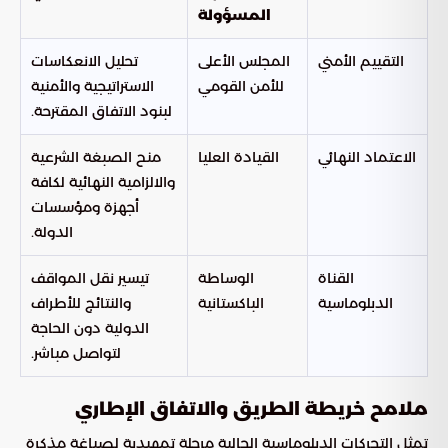
المسؤولة
التقييم الأمني
المجلس الأعلى
تحليل الانعكاسات
للأمن القومي
الاستراتيجية والأمنية
لبنود الاتفاق المقترحة.
الاعتماد النهائي
القيادة العليا
منح الصبغة الشرعية
والالزامية النهائية لكافة
أجهزة ومؤسسات
الدولة.
القناة
الوساطة
تيسير نقل المواقف
الدبلوماسية
الباكستانية
والنتائج للأطراف
الدولية دون الحاجة
لتواصل مباشر.
ملامح خريطة الطريق والاتفاق الإطاري
تمثل التحركات الدبلوماسية الحالية مرحلة تمهيدية لصياغة مذكرة