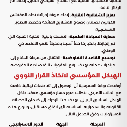
لحماية مكتسباتها التقنية مع الانفتاح السياسي المتزن، وذلك عبر
الركائز التالية:
إبداء مرونة إجرائية تجاه المفتشين
تعزيز الشفافية التقنية:
الدوليين لضمان وضوح المشاريع القائمة وخطط التطوير
المستقبلية.
التمسك بالبنية التحتية التقنية التي
حماية السيادة العلمية:
تم إنجازها، باعتبارها حقاً أصيلاً ومحركاً للنمو الاقتصادي
الوطني.
الانتقال من مرحلة الدفاع إلى
توسيع القاعدة التفاوضية:
مبادرات عملية تهدف لرفع العقوبات الاقتصادية المفروضة.
الهيكل المؤسسي لاتخاذ القرار النووي
أوضحت بوابة السعودية أن الوصول إلى تفاهمات نهائية، خاصة
مع الجانب الأمريكي، يتطلب عبور مسار مؤسسي معقد داخل
الهيكل السياسي الإيراني. يهدف هذا الإجراء إلى ضمان الحصانة
القانونية والاستمرارية السياسية لأي اتفاق مستقبلي، وتتوزع هذه
المسؤوليات وفق الجدول التالي:
المرحلة
الجهة
الدور الاستراتيجي