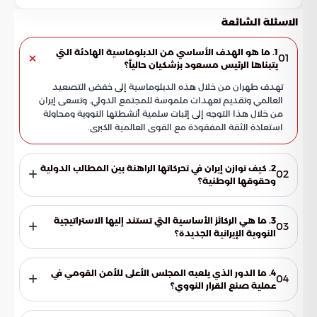
الاسئلة الشائعة
1. ما هو الهدف الأساسي من الدبلوماسية الهادئة التي
01
يتبناها الرئيس مسعود بزشكيان حالياً؟
تهدف طهران من خلال هذه الدبلوماسية إلى خفض التصعيد
العالمي وتقديم تعهدات ملموسة للمجتمع الدولي. وتسعى إيران
من خلال هذا التوجه إلى إثبات سلمية أنشطتها النووية ومحاولة
استعادة الثقة المفقودة مع القوى العالمية الكبرى.
2. كيف توازن إيران في تحركاتها الراهنة بين المطالب الدولية
02
وحقوقها الوطنية؟
توازن طهران بين تبديد المخاوف الدولية المتعلقة بقدراتها
العسكرية والتمسك الصارم بسيادتها الوطنية. وتؤكد الرؤية
3. ما هي الركائز الأساسية التي تستند إليها الاستراتيجية
03
الجديدة أن أي تفاهمات لن تكون على حساب مكانة الدولة أو
النووية الإيرانية الجديدة؟
حقوقها الأساسية، مما يجعل التفاوض اختباراً للموازنة بين الامثال
تستند الاستراتيجية إلى ثلاثة محاور: تعزيز الشفافية التقنية عبر
للمعايير الدولية والحفاظ على المكتسبات.
المرونة مع المفتشين الدوليين، وحماية السيادة العلمية باعتبار
4. ما الدور الذي يلعبه المجلس الأعلى للأمن القومي في
04
البنية التحتية النووية حقاً أصيلاً، وتوسيع القاعدة التفاوضية
عملية صنع القرار النووي؟
بهدف رفع العقوبات الاقتصادية المفروضة على البلاد.
يتولى المجلس الأعلى للأمن القومي مسؤولية التقييم الأمني،