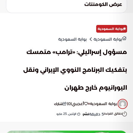
الكبرى، والتساؤل حول مدى كفاية الضمانات الإيرانية لتبديد
عرض الكومنتات
الشكوك الدولية. ويبقى تجاوز العقبات التقنية والسياسية حاجزاً
يحتاج إلى إرادة قوية من جميع الأطراف للوصول إلى تسوية شاملة
ومستقرة.
بوابة السعودية
بوابة السعودية
بوابة السعودية
مسؤول إسرائيلي: «ترامب» متمسك
بتفكيك البرنامج النووي الإيراني ونقل
اليورانيوم خارج طهران
بوابة السعودية
أعجبني
(
0
)
شارك
دقائق القراءة
5
دقيقة
الإثنين, 25 مايو
نشر: