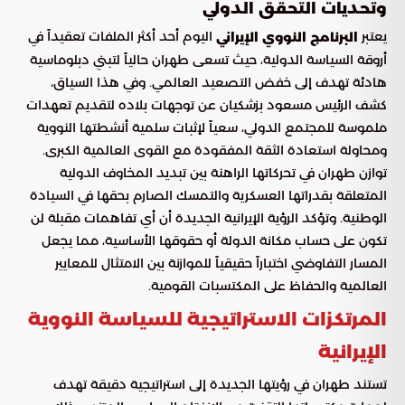
وتحديات التحقق الدولي
يعتبر
اليوم أحد أكثر الملفات تعقيداً في
البرنامج النووي الإيراني
أروقة السياسة الدولية، حيث تسعى طهران حالياً لتبني دبلوماسية
هادئة تهدف إلى خفض التصعيد العالمي. وفي هذا السياق،
كشف الرئيس مسعود بزشكيان عن توجهات بلاده لتقديم تعهدات
ملموسة للمجتمع الدولي، سعياً لإثبات سلمية أنشطتها النووية
ومحاولة استعادة الثقة المفقودة مع القوى العالمية الكبرى.
توازن طهران في تحركاتها الراهنة بين تبديد المخاوف الدولية
المتعلقة بقدراتها العسكرية والتمسك الصارم بحقها في السيادة
الوطنية. وتؤكد الرؤية الإيرانية الجديدة أن أي تفاهمات مقبلة لن
تكون على حساب مكانة الدولة أو حقوقها الأساسية، مما يجعل
المسار التفاوضي اختباراً حقيقياً للموازنة بين الامتثال للمعايير
العالمية والحفاظ على المكتسبات القومية.
المرتكزات الاستراتيجية للسياسة النووية
الإيرانية
تستند طهران في رؤيتها الجديدة إلى استراتيجية دقيقة تهدف