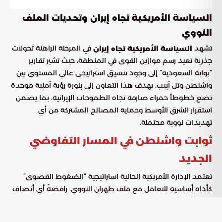
السياسة الأمريكية تجاه إيران وتحديات الملف
النووي
تشهد
في المرحلة الراهنة تحولات
السياسة الأمريكية تجاه إيران
جذرية تعيد رسم موازين القوى في المنطقة، حيث تشير تقارير
“بوابة السعودية” إلى وجود تنسيق استراتيجي عالي المستوى بين
واشنطن وتل أبيب. يهدف هذا التعاون إلى بلورة رؤية أمنية موحدة
تضع خطوطاً حمراء صارمة تجاه الطموحات الإيرانية، بما يضمن
استقرار الشرق الأوسط وحماية المصالح المشتركة من أي
تهديدات نووية محتملة.
ثوابت واشنطن في المسار التفاوضي
الجديد
تعتمد الإدارة الأمريكية الحالية استراتيجية “الضغوط القصوى”
كأداة أساسية للتعامل مع ملف طهران النووي، رافضةً أي أنصاف
حلول أو اتفاقيات مؤقتة قد تمنح النظام الإيراني مساحة للمناورة.
وتتمحور هذه الرؤية حول ضرورة إنهاء القدرات التقنية التي قد