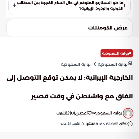
إيجاد توازن بين الحفاظ على السيادة الوطنية وبين الالتزام بالمعايير
ما هو السيناريو المتوقع في حال اتساع الفجوة بين المطالب
11
الأمنية الدولية الصارمة، وهو ما يمثل التحدي الأكبر في
الدولية والردود الإيرانية؟
المفاوضات الجارية حالياً.
في حال استمرار اتساع الفجوة وفشل القنوات الدبلوماسية في
احتواء الأزمة، فإن المشهد يتجه نحو صدام حتمي أو مواجهة
عرض الكومنتات
مباشرة، حيث تعتبر واشنطن أن عدم الوصول لواقع أمني مستدام
يجعل من الخيار العسكري سيناريو لا مفر منه.
بوابة السعودية
بوابة السعودية
بوابة السعودية
الخارجية الإيرانية: لا يمكن توقع التوصل إلى
اتفاق مع واشنطن في وقت قصير
بوابة السعودية
أعجبني
(
0
)
شارك
دقائق القراءة
6
دقيقة
الأحد, 24 مايو
نشر: