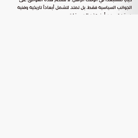
الجوانب السياسية فقط، بل تمتد لتشمل أبعاداً تاريخية وفنية
معقدة، ومن أبرز هذه المعوقات:
تشكل عقود من عدم الثقة
الإرث التاريخي الممتد:
والقطيعة الدبلوماسية حاجزاً نفسياً وسياسياً يصعب تجاوزه
دون ضمانات ملموسة.
تتطلب القضايا محل التفاوض
التعقيدات التقنية للملفات:
حلولاً فنية وقانونية دقيقة، مما يستوجب وقتاً طويلاً لتفكيك
الأزمات وتجنب الثغرات المستقبلية.
يؤدي الربط بين الملف
تداخل المسارات التفاوضية:
الاقتصادي، والاتفاق النووي، والتطورات الميدانية إلى إبطاء
وتيرة التقدم لضمان عدم تأثر مسار بآخر.
السيادة على الممرات المائية وأمن
الملاحة الدولية
تؤكد طهران في خطابها السياسي على أن مضيق هرمز يخضع
لسيادتها الكاملة بالتنسيق مع الدول المطلة عليه فقط. وترفض
إيران بشكل قاطع أي تواجد عسكري أمريكي في هذه المنطقة