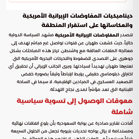
ديناميكيات المفاوضات الإيرانية الأمريكية
وانعكاساتها على استقرار المنطقة
تتصدر
مشهد السياسة الدولية
المفاوضات الإيرانية الأمريكية
حالياً، حيث كشفت طهران عن قنوات تواصل غير مباشر تهدف إلى
معالجة الملفات العالقة مع واشنطن. تركز هذه المباحثات بشكل
جوهري على التصدي للضغوط والتحركات البحرية الأمريكية التي
تعتبرها طهران تهديداً لسيادتها. ويرى الجانب الإيراني أن تحقيق أي
اختراق دبلوماسي حقيقي يرتبط ارتباطاً وثيقاً بضرورة خفض
التصعيد العسكري في الميادين الإقليمية، لا سيما في الساحة
اللبنانية التي تعد مؤشراً لمدى نجاح التهدئة.
معوقات الوصول إلى تسوية سياسية
شاملة
أفادت تقارير صادرة عن بوابة السعودية بأن بلوغ اتفاقات نهائية
ومستدامة لا يزال يواجه تحديات بنيوية تجعل من الحلول السريعة
خياراً مستبعداً في الوقت الراهن. لا تقتصر هذه العوائق على