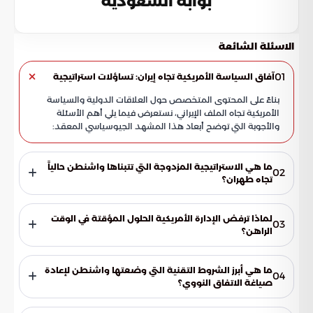
بوابة السعودية
الاسئلة الشائعة
01
آفاق السياسة الأمريكية تجاه إيران: تساؤلات استراتيجية
بناءً على المحتوى المتخصص حول العلاقات الدولية والسياسة
الأمريكية تجاه الملف الإيراني، نستعرض فيما يلي أهم الأسئلة
والأجوبة التي توضح أبعاد هذا المشهد الجيوسياسي المعقد:
ما هي الاستراتيجية المزدوجة التي تتبناها واشنطن حالياً
02
تجاه طهران؟
تعتمد الولايات المتحدة استراتيجية تقوم على التوازن الدقيق بين
مسارين؛ الأول هو فتح قنوات دبلوماسية شاملة للوصول إلى
لماذا ترفض الإدارة الأمريكية الحلول المؤقتة في الوقت
03
تسوية سلمية، والثاني هو الإبقاء على خيار العمل العسكري المباشر
الراهن؟
ضد المنشآت الحيوية كبديل جاهز في حال فشل الحوار.
تؤكد واشنطن أن المرحلة الحالية لا تحتمل "المسكنات السياسية"،
بل تتطلب معالجة جذرية وشاملة تضمن استقرار المنطقة على
ما هي أبرز الشروط التقنية التي وضعتها واشنطن لإعادة
04
المدى الطويل، وتمنع نشوب أي صراعات مستقبلية قد تنتج عن
صياغة الاتفاق النووي؟
ثغرات في الاتفاقيات السابقة التي لم تكن كافية.
وضعت الإدارة الأمريكية معايير صارمة تشمل فرض قيود تقنية على