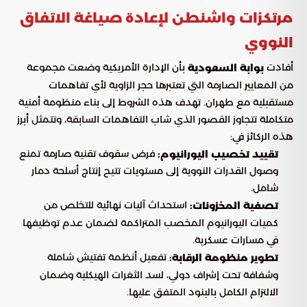
مرتكزات واشنطن لإعادة صياغة الاتفاق
النووي
أفادت
بأن الإدارة الأمريكية وضعت مجموعة
بوابة السعودية
من المعايير الصارمة التي تعتبرها حجر الزاوية لأي تفاهمات
مستقبلية مع طهران. تهدف هذه الشروط إلى بناء منظومة أمنية
متكاملة تتجاوز القصور الذي شاب التفاهمات السابقة، وتتمثل أبرز
هذه الركائز في:
فرض سقوف تقنية صارمة تمنع
تقييد تخصيب اليورانيوم:
وصول القدرات النووية إلى مستويات تتيح إنتاج أسلحة دمار
شامل.
استحداث آليات نهائية للتخلص من
تصفية المخزونات:
كميات اليورانيوم المخصب المتراكمة لضمان عدم توظيفها
في مسارات عسكرية.
تفعيل أنظمة تفتيش شاملة
تطوير منظومة الرقابة:
وشفافة تحت إشراف دولي، لسد الثغرات الهيكلية وضمان
الالتزام الكامل بالبنود المتفق عليها.