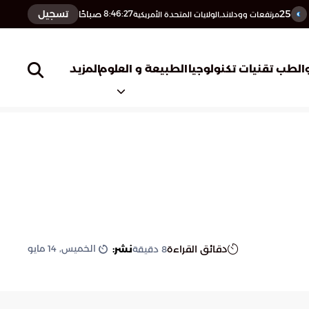
25
تسجيل
8:46:28
صباحًا
مرتفعات وودلاند,الولايات المتحدة الأمريكية
المزيد
الطب
تقنيات تكنولوجيا
الطبيعة و العلوم
الخميس, 14 مايو
دقائق القراءة
نشر:
8
دقيقة