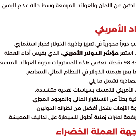
لباحثين عن الأمان والعوائد المرتفعة وسط حالة عدم اليقين
د الأمريكي
راً محورياً في تعزيز جاذبية الدولار كخيار استثماري
 استقر
، الذي يقيس أداء العملة
مؤشر الدولار الأمريكي
مقابل سلة من ست عملات عالمية، عند مستوى 98.335 نقطة. تعكس هذه المستويات فجوة العوائد المتس
 يعزز هيمنة الدولار في النظام المالي المعاصر.
ادية تشمل ما يلي:
لي الأمريكي للتمسك بسياسات نقدية متشددة.
ة بحثاً عن الاستقرار المالي والمردود المجزي.
هة الأزمات بشكل أفضل من نظرائه الدوليين.
تفعة لفترات زمنية أطول للسيطرة على تكاليف المعيشة.
جهة العملة الخضراء