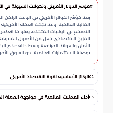
مؤشر الدولار الأمريكي وتحولات السيولة في ال
01
يعد مؤشر الدولار الأمريكي في الوقت الراهن 
المالية العالمية. وقد نجحت العملة الأمريكية
التضخم في الولايات المتحدة، وهو ما انعكس 
المزيج الاقتصادي جعل من الأصول المقومة بالد
الأمان والعوائد المرتفعة وسط حالة عدم اليقين
بوصلة الاستثمارات العالمية نحو السوق الأم
الركائز الأساسية لقوة الاقتصاد الأمريكي
02
أفادت بوابة السعودية بأن انتعاش قطاع الطاقة 
استثماري استراتيجي، خاصة مع تصاعد التوترات
أداء العملات العالمية في مواجهة العملة ال
03
تسيطر حالة من الترقب على المتداولين في مراكز
المستويات فجوة العوائد المتسعة بين السوق ا