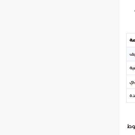
مة
يف
ية
بي
دة
حوط