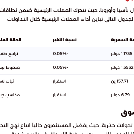
ال بآسيا وأوروبا، حيث تتحرك العملات الرئيسية ضمن نطاقات
جدول التالي تباين أداء العملات الرئيسية خلال التداولات
ة السعرية
نسبة التغير
الحالة العا
1.1735 دولار
-0.05%
تراجع طف
1.3532 دولار
-0.05%
ضغوط بيع
157.71 ين
استقرار
ثبات نس
6.79 دولار
استقرار
مكاسب جي
سوق
تحولات جذرية، حيث يفضل المستثمرون حالياً اتباع نهج الت