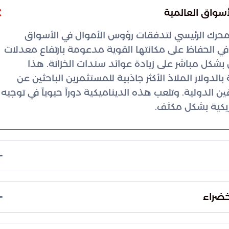
أسواق العالمية
المحرك الرئيسي لتدفقات رؤوس الأموال في الأسواق
 في الحفاظ على مكانتها القوية مدعومة بارتفاع معدلات
بشكل مباشر على زيادة عوائد سندات الخزانة. هذا
ولار الملاذ الأكثر جاذبية للمستثمرين الباحثين عن
 الدولية. وتلعب هذه الديناميكية دوراً حيوياً في توجيه
ريكية بشكل مكثف.
لعب دوراً محورياً في تعزيز جاذبية الدولار كخيار
 الجيوسياسية. استقر مؤشر الدولار الأمريكي، الذي
خضراء
يقيس أداء العملة مقابل سلة من ست عملات عالمية، عند مستوى 98.335 نقطة. تعكس هذه
 المال بآسيا وأوروبا، حيث تتحرك العملات الرئيسية
لأمريكية والاقتصادات الكبرى الأخرى، مما يعزز هيمنة