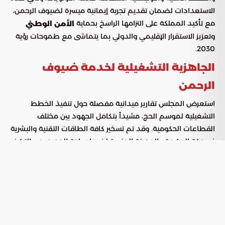
الاستعدادات لضمان تقديم تجربة إيمانية ميسرة لضيوف الرحمن،
مع تأكيد المملكة على التزامها الراسخ بحماية
الأمن الوطني
وتعزيز الاستقرار الإقليمي والدولي بما يتماشى مع طموحات رؤية
2030.
الجاهزية التشغيلية لخدمة ضيوف
الرحمن
استعرض المجلس تقارير ميدانية مفصلة حول تنفيذ الخطط
التشغيلية لموسم الحج، مشيداً بتكامل الجهود بين مختلف
القطاعات الحكومية. وقد تم تسخير كافة الطاقات التقنية والبشرية
في مكة المكرمة والمدينة المنورة لضمان راحة الحجيج، مع التركيز
على المحاور التالية:
: حققت المبادرة نجاحاً لافتاً في عامها
مبادرة طريق مكة
الثامن، حيث ساهمت في تسهيل إجراءات دخول أكثر من 1.2
مليون حاج من 10 دول عبر 17 منفذًا دوليًا.
: رفعت المملكة الكفاءة
تطوير البنية التحتية للمنافذ
التشغيلية في المطارات والمنافذ الحدودية لضمان انسيابية