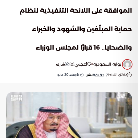
الموافقة على اللائحة التنفيذية لنظام
حماية المبلّغين والشهود والخبراء
والضحايا.. 16 قرارًا لمجلس الوزراء
بوابة السعودية
أعجبني
(
0
)
شارك
دقائق القراءة
7
دقيقة
الأربعاء, 20 مايو
نشر: