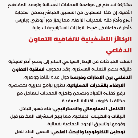
مشتركة تساهم في مواءمة العمليات الميدانية وتوحيد المفاهيم
الأمنية. إن هذا المستوى من التنسيق المباشر يضمن استجابة
أسرع وأكثر دقة للتحديات الراهنة، مما يعزز دور أبوظبي وباريس
كأطراف فاعلة في ضبط التوازنات الاستراتيجية الدولية.
الركائز التشغيلية لاتفاقية التعاون
الدفاعي
انتقلت المباحثات من الإطار السياسي العام إلى وضع أطر تنفيذية
دقيقة تدعم الكفاءة العسكرية، وقد تمحورت
اتفاقية التعاون
حول عدة نقاط جوهرية:
الدفاعي بين الإمارات وفرنسا
: تطوير برامج تدريبية تخصصية
الارتقاء بالقدرات العملياتية
ترفع كفاءة الأفراد وتضمن جاهزية المعدات للتعامل مع
مختلف الظروف القتالية المعقدة.
: بناء جسور لتبادل
التكامل المعلوماتي والاستراتيجي
البيانات والتحليلات الدفاعية، مما يتيح استشراف المخاطر قبل
وقوعها وتنسيق الردود الدفاعية بفعالية.
: السعي الجاد لنقل
توطين التكنولوجيا والبحث العلمي