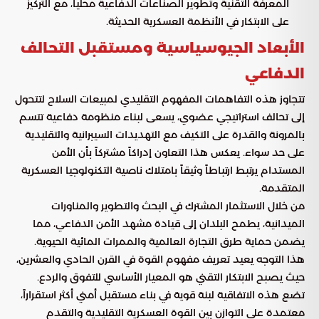
المعرفة التقنية وتطوير الصناعات الدفاعية محلياً، مع التركيز
على الابتكار في الأنظمة العسكرية الحديثة.
الأبعاد الجيوسياسية ومستقبل التحالف
الدفاعي
تتجاوز هذه التفاهمات المفهوم التقليدي لمبيعات السلاح لتتحول
إلى تحالف استراتيجي عضوي، يسعى لبناء منظومة دفاعية تتسم
بالمرونة والقدرة على التكيف مع التهديدات السيبرانية والتقليدية
على حد سواء. يعكس هذا التعاون إدراكاً مشتركاً بأن الأمن
المستدام يرتبط ارتباطاً وثيقاً بامتلاك ناصية التكنولوجيا العسكرية
المتقدمة.
من خلال الاستثمار المشترك في البحث والتطوير والمناورات
الميدانية، يطمح البلدان إلى قيادة مشهد الأمن الدفاعي، مما
يضمن حماية طرق التجارة العالمية والممرات المائية الحيوية.
هذا التوجه يعيد تعريف مفهوم القوة في القرن الحادي والعشرين،
حيث يصبح الابتكار التقني هو المعيار الأساسي للتفوق والردع.
تضع هذه الاتفاقية لبنة قوية في بناء مستقبل أمني أكثر استقراراً،
معتمدة على التوازن بين القوة العسكرية التقليدية والتقدم