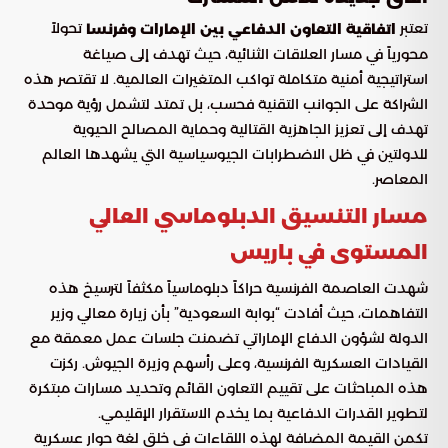
تعتبر
تحولاً
اتفاقية التعاون الدفاعي بين الإمارات وفرنسا
محورياً في مسار العلاقات الثنائية، حيث تهدف إلى صياغة
استراتيجية أمنية متكاملة تواكب المتغيرات العالمية. لا تقتصر هذه
الشراكة على الجوانب التقنية فحسب، بل تمتد لتشمل رؤية موحدة
تهدف إلى تعزيز الجاهزية القتالية وحماية المصالح الحيوية
للدولتين في ظل الاضطرابات الجيوسياسية التي يشهدها العالم
المعاصر.
مسار التنسيق الدبلوماسي العالي
المستوى في باريس
شهدت العاصمة الفرنسية حراكاً دبلوماسياً مكثفاً لترسيخ هذه
التفاهمات، حيث أفادت “بوابة السعودية” بأن زيارة معالي وزير
الدولة لشؤون الدفاع الإماراتي تضمنت جلسات عمل معمقة مع
القيادات العسكرية الفرنسية، وعلى رأسهم وزيرة الجيوش. ركزت
هذه المباحثات على تقييم التعاون القائم وتحديد مسارات مبتكرة
لتطوير القدرات الدفاعية بما يخدم الاستقرار الإقليمي.
تكمن القيمة المضافة لهذه اللقاءات في خلق لغة حوار عسكرية