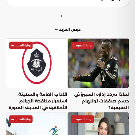
التقنيات التي تعالج التهديدات قبل وصولها إلى المجال الجوي
الوطني.
عرض المزيد
بوابة السعودية
بوابة السعودية
لماذا تتردد إدارة السبيرز في
الآداب العامة والسكينة:
حسم صفقات توتنهام
استمرار مكافحة الجرائم
الصيفية؟
الأخلاقية في المدينة المنورة
بوابة السعودية
بوابة السعودية