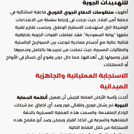
للتهديدات الجوية
أظهرت
فاعلية استثنائية في
منظومات الدفاع الجوي الكويتي
حماية أمن البلاد، حيث نجحت في إحباط سلسلة من الاعتداءات
الوشيكة التي استهدفت الاستقرار الوطني. وبحسب تقارير تقنية
نشرتها “بوابة السعودية”، فقد تعاملت القوات الجوية باحترافية
قتالية عالية مع أجسام معادية تنوعت بين الصواريخ البالستية
والطائرات المسيرة، حيث تمكنت من تحييدها بالكامل وتدميرها
قبل وصولها إلى أهدافها، مما حال دون وقوع أي خسائر في الأرواح
أو الممتلكات.
الاستجابة العملياتية والجاهزية
الميدانية
أكدت رئاسة الأركان العامة للجيش أن تفعيل
أنظمة الحماية
تم بشكل فوري وتلقائي فور رصد أي اختراق عبر شبكات
الجوية
الرادار المتقدمة. واتسمت هذه العملية العسكرية بالدقة
المتناهية والسرعة في اتخاذ القرار، ويمكن رصد أبرز ملامح هذه
الاستجابة من خلال النقاط التالية: