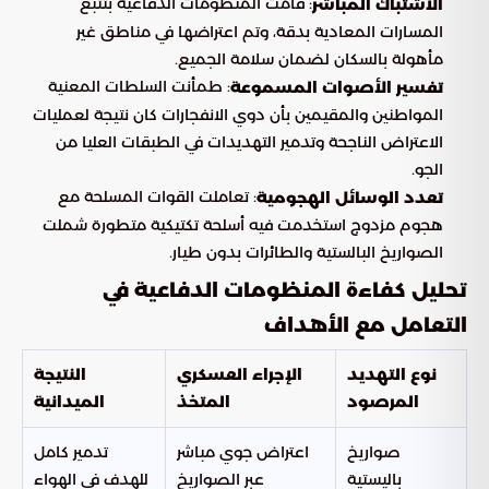
: قامت المنظومات الدفاعية بتتبع
الاشتباك المباشر
المسارات المعادية بدقة، وتم اعتراضها في مناطق غير
مأهولة بالسكان لضمان سلامة الجميع.
: طمأنت السلطات المعنية
تفسير الأصوات المسموعة
المواطنين والمقيمين بأن دوي الانفجارات كان نتيجة لعمليات
الاعتراض الناجحة وتدمير التهديدات في الطبقات العليا من
الجو.
: تعاملت القوات المسلحة مع
تعدد الوسائل الهجومية
هجوم مزدوج استخدمت فيه أسلحة تكتيكية متطورة شملت
الصواريخ البالستية والطائرات بدون طيار.
تحليل كفاءة المنظومات الدفاعية في
التعامل مع الأهداف
نوع التهديد
الإجراء العسكري
النتيجة
المرصود
المتخذ
الميدانية
صواريخ
اعتراض جوي مباشر
تدمير كامل
باليستية
عبر الصواريخ
للهدف في الهواء