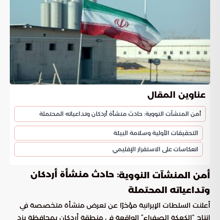
عناوين المقال
أمن المنشآت النووية: حادث منشأة أردكان وتداعياته المحتملة
التحقيقات الأولية وسلامة البيئة
انعكاسات على الاستقرار الإقليمي
: حادث منشأة أردكان
أمن المنشآت النووية
وتداعياته المحتملة
أعلنت السلطات الإيرانية مؤخرًا عن تعرض منشأة متخصصة في
إنتاج “الكعكة الصفراء” الواقعة في منطقة أردكان بمحافظة يزد