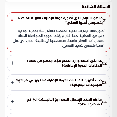
الاسئلة الشائعة
ما هو الالتزام الذي تُظهره دولة الإمارات العربية المتحدة
01
بخصوص أمنها الوطني؟
تُظهر دولة الإمارات العربية المتحدة التزامًا راسخًا بحماية أجوائها
وسيادتها الوطنية. هذا الالتزام يؤكد الجهود المتواصلة للدولة
لضمان أمن الوطن واستقراره، وتضعها في طليعة الدول التي تولي
أهمية قصوى لأمنها القومي.
ما الذي أعلنته وزارة الدفاع مؤخرًا بخصوص كفاءة
02
الدفاعات الجوية الإماراتية؟
أعلنت وزارة الدفاع مؤخرًا عن كفاءة الدفاعات الجوية الإماراتية في
التصدي لثلاثة صواريخ باليستية وثماني طائرات مسيرة. هذا الإنجاز
كيف أظهرت الدفاعات الجوية الإماراتية قدرتها في مواجهة
03
يؤكد قدرة الدفاعات على التعامل بفاعلية مع التهديدات الجوية
التهديدات الإقليمية؟
المتنوعة، ويعكس جاهزيتها القصوى.
منذ بدء التصعيد الإقليمي، أظهرت الدفاعات الجوية الإماراتية
قدرة عالية في التعامل مع التهديدات الجوية المتنوعة. وقد
ما هو العدد الإجمالي للصواريخ الباليستية التي تم
04
كشفت وزارة الدفاع عن فاعليتها في اعتراض أعداد كبيرة من
اعتراضها بنجاح؟
الهجمات الجوية.
تم اعتراض ما مجموعه 341 صاروخًا باليستيًا بنجاح. هذا العدد