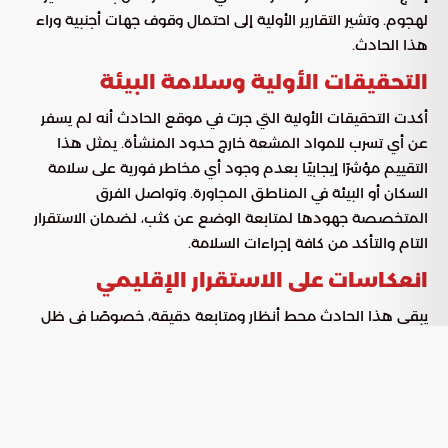
لهجوم. وتشير التقارير الأولية إلى احتمال وقوف جهات أجنبية وراء
هذا الحادث.
التحقيقات الأولية وسلامة البيئة
أكدت التحقيقات الأولية التي جرت في موقع الحادث أنه لم يسفر
عن أي تسرب للمواد المشعة خارج حدود المنشأة. يمثل هذا
التقييم مؤشرًا إيجابيًا بعدم وجود أي مخاطر فورية على سلامة
السكان أو البيئة في المناطق المجاورة. وتواصل الفرق
المتخصصة جهودها لمتابعة الوضع عن كثب، لضمان الاستقرار
التام والتأكد من كافة إجراءات السلامة.
انعكاسات على الاستقرار الإقليمي
يبقى هذا الحادث محط أنظار ومتابعة دقيقة، خصوصًا في ظل
الأوضاع الإقليمية المتوترة. هل ستساهم مثل هذه الأحداث في
تصعيد حدة التوترات القائمة، أم أنها قد تكون دافعًا لتعزيز آليات
الأمن النووي والحوار الفعال بين الأطراف المعنية في المنطقة؟
وما هي الانعكاسات المحتملة لمثل هذه التطورات على استقرار
المنطقة بأسرها؟ إن الإجابة على هذه التساؤلات قد تشكل ملامح