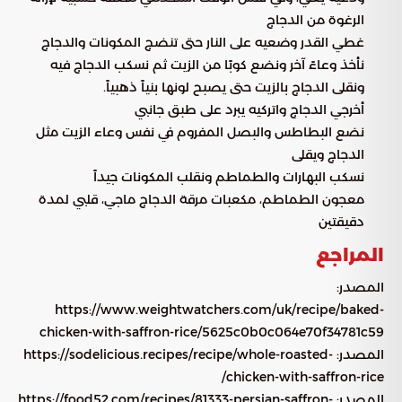
الرغوة من الدجاج
غطي القدر وضعيه على النار حتى تنضج المكونات والدجاج
نأخذ وعاءً آخر ونضع كوبًا من الزيت ثم نسكب الدجاج فيه
ونقلى الدجاج بالزيت حتى يصبح لونها بنياً ذهبياً.
أخرجي الدجاج واتركيه يبرد على طبق جانبي
نضع البطاطس والبصل المفروم في نفس وعاء الزيت مثل
الدجاج ويقلى
نسكب البهارات والطماطم ونقلب المكونات جيداً
معجون الطماطم، مكعبات مرقة الدجاج ماجي، قلبي لمدة
دقيقتين
المراجع
المصدر:
https://www.weightwatchers.com/uk/recipe/baked-
chicken-with-saffron-rice/5625c0b0c064e70f34781c59
المصدر: https://sodelicious.recipes/recipe/whole-roasted-
chicken-with-saffron-rice/
المصدر: https://food52.com/recipes/81333-persian-saffron-