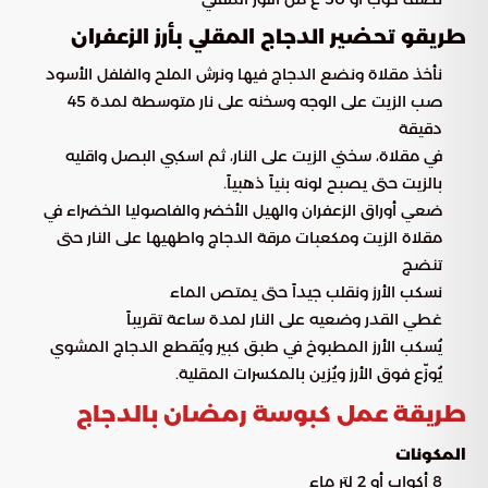
طريقو تحضير الدجاج المقلي بأرز الزعفران
نأخذ مقلاة ونضع الدجاج فيها ونرش الملح والفلفل الأسود
صب الزيت على الوجه وسخنه على نار متوسطة لمدة 45
دقيقة
في مقلاة، سخني الزيت على النار، ثم اسكبي البصل واقليه
بالزيت حتى يصبح لونه بنياً ذهبياً.
ضعي أوراق الزعفران والهيل الأخضر والفاصوليا الخضراء في
مقلاة الزيت ومكعبات مرقة الدجاج واطهيها على النار حتى
تنضج
نسكب الأرز ونقلب جيداً حتى يمتص الماء
غطي القدر وضعيه على النار لمدة ساعة تقريباً
يُسكب الأرز المطبوخ في طبق كبير ويُقطع الدجاج المشوي
يُوزّع فوق الأرز ويُزين بالمكسرات المقلية.
طريقة عمل كبوسة رمضان بالدجاج
المكونات
8 أكواب أو 2 لتر ماء