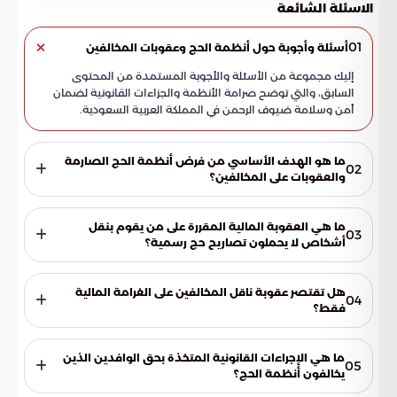
الاسئلة الشائعة
01
أسئلة وأجوبة حول أنظمة الحج وعقوبات المخالفين
إليك مجموعة من الأسئلة والأجوبة المستمدة من المحتوى
السابق، والتي توضح صرامة الأنظمة والجزاءات القانونية لضمان
أمن وسلامة ضيوف الرحمن في المملكة العربية السعودية.
ما هو الهدف الأساسي من فرض أنظمة الحج الصارمة
02
والعقوبات على المخالفين؟
تضع المملكة هذه الأنظمة كأولوية قصوى لضمان أمن وسلامة
ضيوف الرحمن، وتنظيم تدفق الحشود البشرية، بالإضافة إلى رفع
ما هي العقوبة المالية المقررة على من يقوم بنقل
03
كفاءة الخدمات اللوجستية والأمنية المقدمة للحجاج لحمايتهم
أشخاص لا يحملون تصاريح حج رسمية؟
من مخاطر الزحام غير المنضبط.
تصل الغرامات المالية على ناقلي المخالفين إلى 100,000 ريال
سعودي عن كل شخص يتم نقله بطريقة غير نظامية، وهي عقوبة
هل تقتصر عقوبة ناقل المخالفين على الغرامة المالية
04
تهدف إلى ردع كل من يحاول الإخلال بنظام نقل الحجاج.
فقط؟
لا، بل تشمل العقوبات أيضاً السجن بحق الناقل، والتشهير به في
الوسائل الإعلامية الرسمية المعتمدة، كما يتم إحالة ملفه للقضاء
ما هي الإجراءات القانونية المتخذة بحق الوافدين الذين
05
للنظر في مصادرة المركبة المستخدمة في عملية النقل غير
يخالفون أنظمة الحج؟
القانوني.