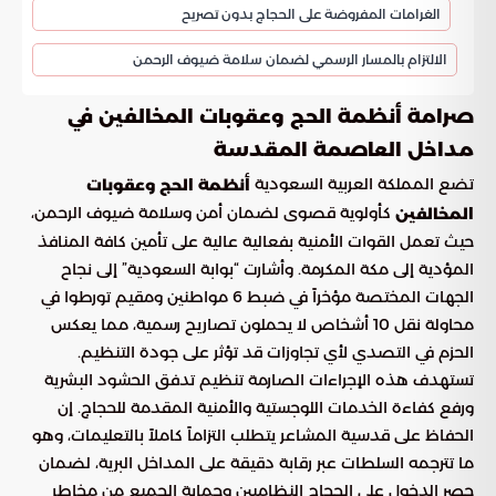
الغرامات المفروضة على الحجاج بدون تصريح
الالتزام بالمسار الرسمي لضمان سلامة ضيوف الرحمن
صرامة أنظمة الحج وعقوبات المخالفين في
مداخل العاصمة المقدسة
تضع المملكة العربية السعودية
أنظمة الحج وعقوبات
كأولوية قصوى لضمان أمن وسلامة ضيوف الرحمن،
المخالفين
حيث تعمل القوات الأمنية بفعالية عالية على تأمين كافة المنافذ
المؤدية إلى مكة المكرمة. وأشارت “بوابة السعودية” إلى نجاح
الجهات المختصة مؤخراً في ضبط 6 مواطنين ومقيم تورطوا في
محاولة نقل 10 أشخاص لا يحملون تصاريح رسمية، مما يعكس
الحزم في التصدي لأي تجاوزات قد تؤثر على جودة التنظيم.
تستهدف هذه الإجراءات الصارمة تنظيم تدفق الحشود البشرية
ورفع كفاءة الخدمات اللوجستية والأمنية المقدمة للحجاج. إن
الحفاظ على قدسية المشاعر يتطلب التزاماً كاملاً بالتعليمات، وهو
ما تترجمه السلطات عبر رقابة دقيقة على المداخل البرية، لضمان
حصر الدخول على الحجاج النظاميين وحماية الجميع من مخاطر