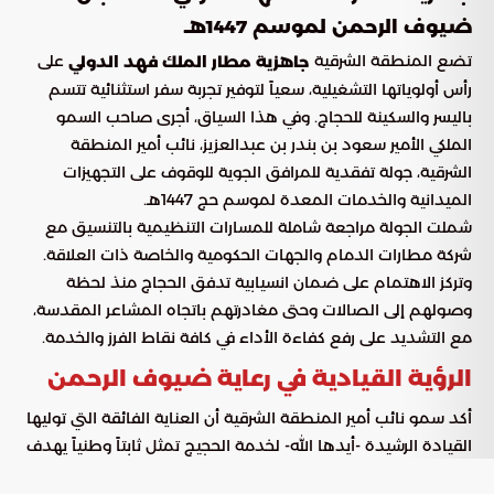
ضيوف الرحمن لموسم 1447هـ
تضع المنطقة الشرقية
على
جاهزية مطار الملك فهد الدولي
رأس أولوياتها التشغيلية، سعياً لتوفير تجربة سفر استثنائية تتسم
باليسر والسكينة للحجاج. وفي هذا السياق، أجرى صاحب السمو
الملكي الأمير سعود بن بندر بن عبدالعزيز، نائب أمير المنطقة
الشرقية، جولة تفقدية للمرافق الجوية للوقوف على التجهيزات
الميدانية والخدمات المعدة لموسم حج 1447هـ.
شملت الجولة مراجعة شاملة للمسارات التنظيمية بالتنسيق مع
شركة مطارات الدمام والجهات الحكومية والخاصة ذات العلاقة.
وتركز الاهتمام على ضمان انسيابية تدفق الحجاج منذ لحظة
وصولهم إلى الصالات وحتى مغادرتهم باتجاه المشاعر المقدسة،
مع التشديد على رفع كفاءة الأداء في كافة نقاط الفرز والخدمة.
الرؤية القيادية في رعاية ضيوف الرحمن
أكد سمو نائب أمير المنطقة الشرقية أن العناية الفائقة التي توليها
القيادة الرشيدة -أيدها الله- لخدمة الحجيج تمثل ثابتاً وطنياً يهدف
إلى تسخير كافة الإمكانات المادية والبشرية لراحتهم. وأوضح سموه