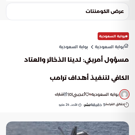
تهدف هذه التدابير إلى إنهاء ظاهرة الحج بلا تصريح بشكل كامل. كما
تسعى لتعزيز ثقافة الامتثال للمسارات الرسمية، مما يضمن بيئة
عرض الكومنتات
آمنة ومنظمة لجميع ضيوف الرحمن في المستقبل.
بوابة السعودية
بوابة السعودية
بوابة السعودية
مسؤول أمريكي: لدينا الذخائر والعتاد
الكافي لتنفيذ أهداف ترامب
بوابة السعودية
أعجبني
(
0
)
شارك
دقائق القراءة
5
دقيقة
الأحد, 24 مايو
نشر: