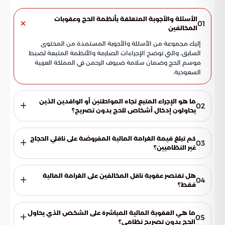
الأسئلة والأجوبة المتعلقة بأنظمة الحج وعقوبات
01
المخالفين
إليك مجموعة من الأسئلة والأجوبة المستمدة من المحتوى
السابق، والتي توضح الإجراءات الصارمة والأنظمة المتبعة لضبط
موسم الحج وضمان سلامة ضيوف الرحمن في المملكة العربية
السعودية.
ما هو الإجراء المتبع تجاه المواطنين أو الوافدين الذين
02
يحاولون إدخال أشخاص للحج بدون تصريح؟
تقوم قوات أمن الحج المتمركزة في نقاط التفتيش بمداخل
العاصمة المقدسة بإيقاف المتجاوزين وإحالتهم للجهات المختصة.
كم تبلغ قيمة الغرامة المالية المفروضة على ناقلي الحجاج
03
يتم إصدار قرارات إدارية فورية وصارمة بحقهم لردع أي محاولات
غير النظاميين؟
تخل بتنظيم المناسك.
تصل الغرامة المالية المفروضة على الناقل إلى 100,000 ريال
سعودي عن كل مخالف يتم نقله. هذه الغرامة تهدف إلى منع
هل تقتصر عقوبة ناقل المخالفين على الغرامة المالية
04
استغلال موسم الحج في عمليات نقل غير قانونية.
فقط؟
لا تقتصر العقوبة على الغرامة، بل تشمل أيضاً السجن والتشهير
بالناقل ليكون عبرة لغيره. كما يتم الرفع للمطالبة القضائية بمصادرة
ما هي العقوبة المالية المباشرة على الشخص الذي يحاول
05
المركبة المستخدمة في عملية النقل غير النظامي.
الحج بدون تصريح نظامي؟