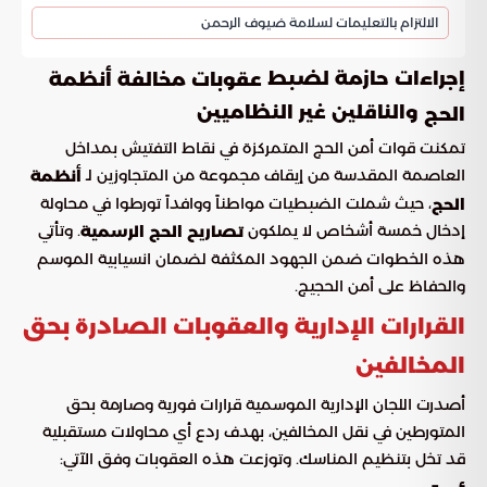
الالتزام بالتعليمات لسلامة ضيوف الرحمن
إجراءات حازمة لضبط
عقوبات مخالفة أنظمة
والناقلين غير النظاميين
الحج
تمكنت قوات أمن الحج المتمركزة في نقاط التفتيش بمداخل
العاصمة المقدسة من إيقاف مجموعة من المتجاوزين لـ
أنظمة
، حيث شملت الضبطيات مواطناً ووافداً تورطوا في محاولة
الحج
إدخال خمسة أشخاص لا يملكون
. وتأتي
تصاريح الحج الرسمية
هذه الخطوات ضمن الجهود المكثفة لضمان انسيابية الموسم
والحفاظ على أمن الحجيج.
القرارات الإدارية والعقوبات الصادرة بحق
المخالفين
أصدرت اللجان الإدارية الموسمية قرارات فورية وصارمة بحق
المتورطين في نقل المخالفين، بهدف ردع أي محاولات مستقبلية
قد تخل بتنظيم المناسك. وتوزعت هذه العقوبات وفق الآتي: