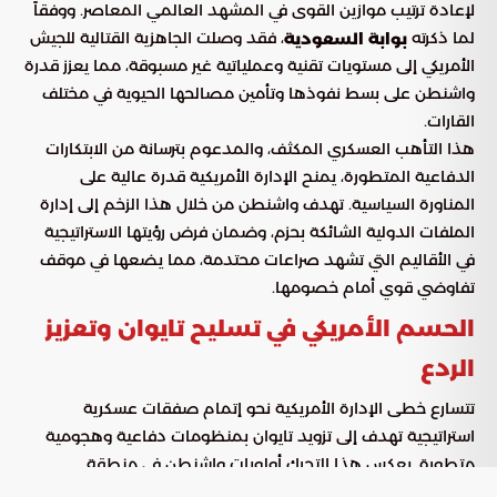
لإعادة ترتيب موازين القوى في المشهد العالمي المعاصر. ووفقاً
لما ذكرته
، فقد وصلت الجاهزية القتالية للجيش
بوابة السعودية
الأمريكي إلى مستويات تقنية وعملياتية غير مسبوقة، مما يعزز قدرة
واشنطن على بسط نفوذها وتأمين مصالحها الحيوية في مختلف
القارات.
هذا التأهب العسكري المكثف، والمدعوم بترسانة من الابتكارات
الدفاعية المتطورة، يمنح الإدارة الأمريكية قدرة عالية على
المناورة السياسية. تهدف واشنطن من خلال هذا الزخم إلى إدارة
الملفات الدولية الشائكة بحزم، وضمان فرض رؤيتها الاستراتيجية
في الأقاليم التي تشهد صراعات محتدمة، مما يضعها في موقف
تفاوضي قوي أمام خصومها.
الحسم الأمريكي في تسليح تايوان وتعزيز
الردع
تتسارع خطى الإدارة الأمريكية نحو إتمام صفقات عسكرية
استراتيجية تهدف إلى تزويد تايوان بمنظومات دفاعية وهجومية
متطورة. يعكس هذا التحرك أولويات واشنطن في منطقة
المحيطين الهادئ والهندي، ويتجلى هذا الموقف بوضوح عبر عدة